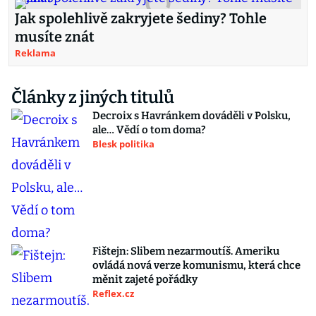
Jak spolehlivě zakryjete šediny? Tohle
musíte znát
Reklama
Články z jiných titulů
Decroix s Havránkem dováděli v Polsku,
ale… Vědí o tom doma?
Blesk politika
Fištejn: Slibem nezarmoutíš. Ameriku
ovládá nová verze komunismu, která chce
měnit zajeté pořádky
Reflex.cz