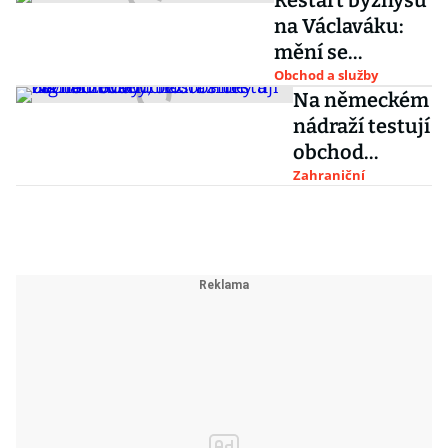
Restart byznysu
na Václaváku:
mění se
vlastníci,
Obchod a služby
Na německém
obchodníci i
nádraží testují
obsazení
obchod
kanceláří
budoucnosti:
Zahraniční
Plně
digitalizovaný,
bez obsluhy a
zavírací doby