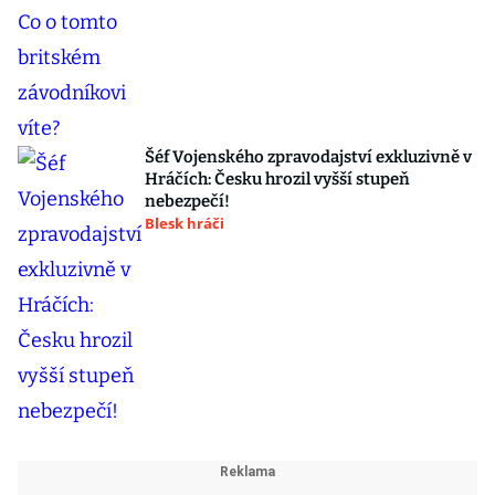
Šéf Vojenského zpravodajství exkluzivně v
Hráčích: Česku hrozil vyšší stupeň
nebezpečí!
Blesk hráči