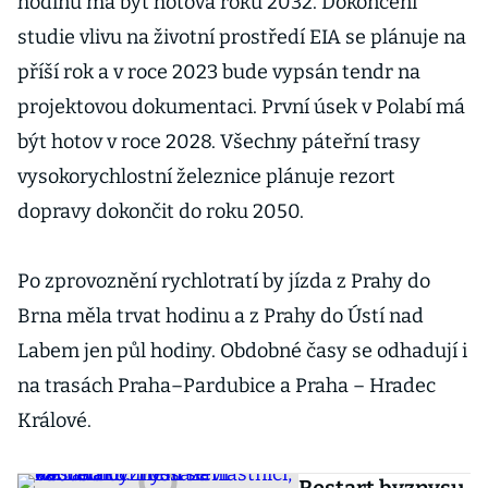
hodinu má být hotová roku 2032. Dokončení
studie vlivu na životní prostředí EIA se plánuje na
příší rok a v roce 2023 bude vypsán tendr na
projektovou dokumentaci. První úsek v Polabí má
být hotov v roce 2028. Všechny páteřní trasy
vysokorychlostní železnice plánuje rezort
dopravy dokončit do roku 2050.
Po zprovoznění rychlotratí by jízda z Prahy do
Brna měla trvat hodinu a z Prahy do Ústí nad
Labem jen půl hodiny. Obdobné časy se odhadují i
na trasách Praha–Pardubice a Praha – Hradec
Králové.