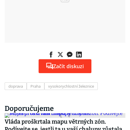
Začít diskuzi
doprava
Praha
vysokorychlostní železnice
Doporučujeme
Vláda proškrtala mapu větrných zón.
Podívejte se, jestli ta u vaší chalupy zůstala