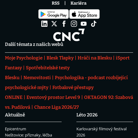
RSS
Kariéra
Další témata z našich webů
Moje Psychologie
Blesk Tlapky
Hráči na Blesku
iSport
Fantasy
Spotřebitelské testy
Blesku
Nemovitosti
Psychologika - podcast rozbíjející
psychologické mýty
Fotbalové přestupy
ONLINE
Eventový prostor Level 9
OKTAGON 92: Szabová
vs. Pudilová
Chance Liga 2026/27
Aktuálně
Léto 2026
Epicentrum
Karlovarský filmový festival
Neštovice: příznaky, léčba
2026