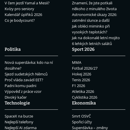
V čem jezdí Yamal a Mesii?
Znamení, že jste potkali
Kvízy pro seniory
někoho z minulého života
Kalendář úplňků 2026
Astronomické úkazy 2026:
Co je bodycount?
zatmění slunce a další
Jak obléci miminko při
vysokých teplotách?
Jak na dokonalé letní mojito
6 lehkých letních salátů
Politika
Sport 2026
Nová superdávka: kdo na ní
MMA
dosáhne?
Fotbal 2026/27
Sjezd sudetských Němců
Hokej 2026
Proč vláda zavádí EET?
Tenis 2026
Padni komu padni
F1 2026
Výpověď z práce vzor
Atletika 2026
Divoký kačer
Cyklistika 2026
Technologie
Ekonomika
SpaceX na burze
Smrt OSVČ
Nejlepší telefony
Spořicí účty
Nejlepší AI zdarma
Superdávka – změny