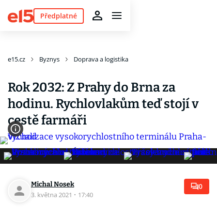
Předplatné
e15.cz
Byznys
Doprava a logistika
Rok 2032: Z Prahy do Brna za
hodinu. Rychlovlakům teď stojí v
cestě farmáři
Michal Nosek
0
3. května 2021
·
17:40