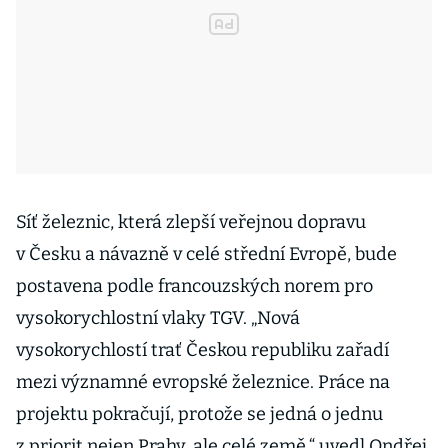
Síť železnic, která zlepší veřejnou dopravu
v Česku a návazně v celé střední Evropě, bude
postavena podle francouzských norem pro
vysokorychlostní vlaky TGV. „Nová
vysokorychlostí trať Českou republiku zařadí
mezi významné evropské železnice. Práce na
projektu pokračují, protože se jedná o jednu
z priorit nejen Prahy, ale celé země,“ uvedl Ondřej