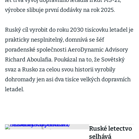
let trvá vývoj dopravního letadla Irkut MS-21,
výrobce slibuje první dodávky na rok 2025.
Ruský cíl vyrobit do roku 2030 tisícovku letadel je
prakticky nesplnitelný, domnívá se šéf
poradenské společnosti AeroDynamic Advisory
Richard Aboulafia. Poukázal na to, že Sovětský
svaz a Rusko za celou svou historii vyrobily
dohromady jen asi dva tisíce velkých dopravních
letadel.
Ruské letectvo
selhává