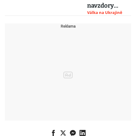
navzdory
modernizaci,
Válka na Ukrajině
námořnictvo
podcenilo
bezosádková
plavidla