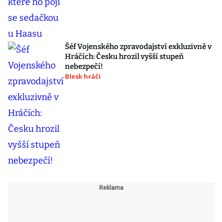
Šéf Vojenského zpravodajství exkluzivně v
Hráčích: Česku hrozil vyšší stupeň
nebezpečí!
Blesk hráči