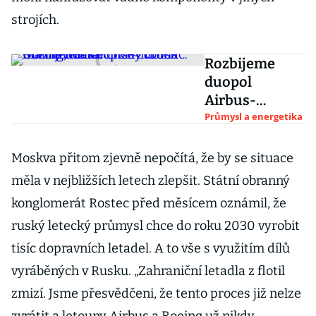
strojích.
Rozbijeme
duopol
Airbus-
Boeing, hlásá
Průmysl a energetika
čínský Comac.
Obří investice
Moskva přitom zjevně nepočítá, že by se situace
chce zúročit
měla v nejbližších letech zlepšit. Státní obranný
hlavně doma
konglomerát Rostec před měsícem oznámil, že
ruský letecký průmysl chce do roku 2030 vyrobit
tisíc dopravních letadel. A to vše s využitím dílů
vyráběných v Rusku. „Zahraniční letadla z flotil
zmizí. Jsme přesvědčeni, že tento proces již nelze