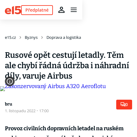
Předplatné
e15.cz
Byznys
Doprava a logistika
Rusové opět cestují letadly. Těm
ale chybí řádná údržba i náhradní
díly, varuje Airbus
bru
0
1. listopadu 2022
·
17:00
Provoz civilních dopravních letadel na ruském