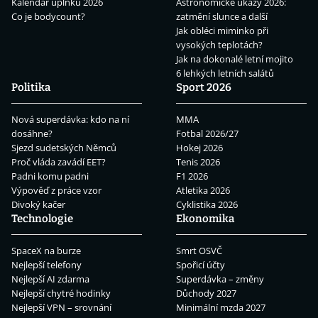
Kalendář úplňků 2026
Astronomické úkazy 2026:
Co je bodycount?
zatmění slunce a další
Jak obléci miminko při
vysokých teplotách?
Jak na dokonalé letní mojito
6 lehkých letních salátů
Politika
Sport 2026
Nová superdávka: kdo na ní
MMA
dosáhne?
Fotbal 2026/27
Sjezd sudetských Němců
Hokej 2026
Proč vláda zavádí EET?
Tenis 2026
Padni komu padni
F1 2026
Výpověď z práce vzor
Atletika 2026
Divoký kačer
Cyklistika 2026
Technologie
Ekonomika
SpaceX na burze
Smrt OSVČ
Nejlepší telefony
Spořicí účty
Nejlepší AI zdarma
Superdávka – změny
Nejlepší chytré hodinky
Důchody 2027
Nejlepší VPN – srovnání
Minimální mzda 2027