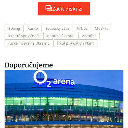
Začít diskuzi
Boeing
Rusko
Sovětský svaz
Airbus
Moskva
letecká společnost
dopravní letoun
Aeroflot
ruská invaze na Ukrajinu
Irkutsk Aviation Plant
Doporučujeme