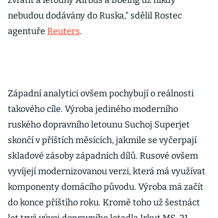
zvrátit a letouny Airbus a Boeing už nikdy
nebudou dodávány do Ruska,“ sdělil Rostec
agentuře
Reuters
.
Západní analytici ovšem pochybují o reálnosti
takového cíle. Výroba jediného moderního
ruského dopravního letounu Suchoj Superjet
skončí v příštích měsících, jakmile se vyčerpají
skladové zásoby západních dílů. Rusové ovšem
vyvíjejí modernizovanou verzi, která má využívat
komponenty domácího původu. Výroba má začít
do konce příštího roku. Kromě toho už šestnáct