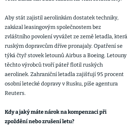
Aby stát zajistil aerolinkám dostatek techniky,
zakázal leasingovým společnostem bez
zvláštního povolení vyvážet ze země letadla, která
ruským dopravcům dříve pronajaly. Opatření se
týká čtyř stovek letounů Airbus a Boeing. Letouny
těchto výrobců tvoří páteř flotil ruských
aerolinek. Zahraniční letadla zajišťují 95 procent
osobní letecké dopravy v Rusku, píše agentura
Reuters.
Kdy a jaký máte nárok na kompenzaci při
zpoždění nebo zrušení letu?