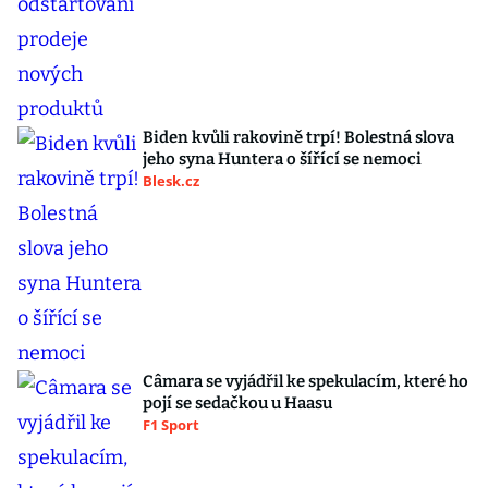
Biden kvůli rakovině trpí! Bolestná slova
jeho syna Huntera o šířící se nemoci
Blesk.cz
Câmara se vyjádřil ke spekulacím, které ho
pojí se sedačkou u Haasu
F1 Sport