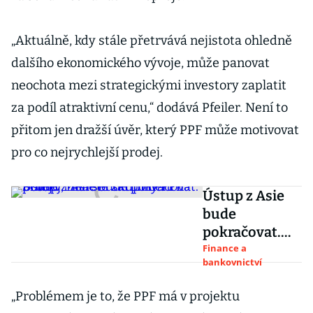
„Aktuálně, kdy stále přetrvává nejistota ohledně
dalšího ekonomického vývoje, může panovat
neochota mezi strategickými investory zaplatit
za podíl atraktivní cenu,“ dodává Pfeiler. Není to
přitom jen dražší úvěr, který PPF může motivovat
pro co nejrychlejší prodej.
Ústup z Asie
bude
pokračovat.
Podíl v Monetě
Finance a
bankovnictví
zatím není na
prodej, říká šéf
„Problémem je to, že PPF má v projektu
skupiny PPF