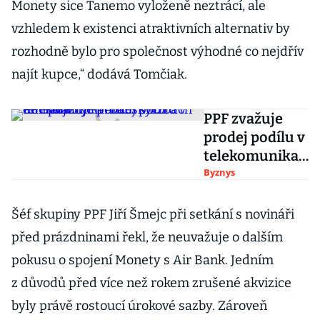
Monety sice Tanemo vyloženě neztrácí, ale
vzhledem k existenci atraktivních alternativ by
rozhodně bylo pro společnost výhodné co nejdřív
najít kupce,“ dodává Tomčiak.
PPF zvažuje
prodej podílu v
telekomunikač
ních službách
Byznys
do Spojených
arabských
Šéf skupiny PPF Jiří Šmejc při setkání s novináři
emirátů
před prázdninami řekl, že neuvažuje o dalším
pokusu o spojení Monety s Air Bank. Jedním
z důvodů před více než rokem zrušené akvizice
byly právě rostoucí úrokové sazby. Zároveň