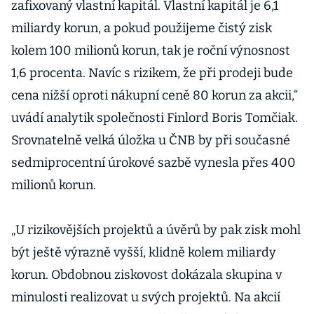
zafixovaný vlastní kapitál. Vlastní kapitál je 6,1
Šmejc
miliardy korun, a pokud použijeme čistý zisk
kolem 100 milionů korun, tak je roční výnosnost
1,6 procenta. Navíc s rizikem, že při prodeji bude
cena nižší oproti nákupní ceně 80 korun za akcii,“
uvádí analytik společnosti Finlord Boris Tomčiak.
Srovnatelně velká úložka u ČNB by při současné
sedmiprocentní úrokové sazbě vynesla přes 400
milionů korun.
„U rizikovějších projektů a úvěrů by pak zisk mohl
být ještě výrazně vyšší, klidně kolem miliardy
korun. Obdobnou ziskovost dokázala skupina v
minulosti realizovat u svých projektů. Na akcií