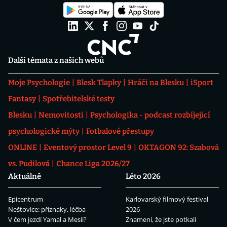
Další témata z našich webů
Moje Psychologie
Blesk Tlapky
Hráči na Blesku
iSport
Fantasy
Spotřebitelské testy
Blesku
Nemovitosti
Psychologika - podcast rozbíjející
psychologické mýty
Fotbalové přestupy
ONLINE
Eventový prostor Level 9
OKTAGON 92: Szabová
vs. Pudilová
Chance Liga 2026/27
Aktuálně
Léto 2026
Epicentrum
Karlovarský filmový festival
Neštovice: příznaky, léčba
2026
V čem jezdí Yamal a Mesii?
Znamení, že jste potkali