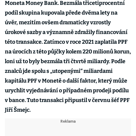
Moneta Money Bank. Bezmála třicetiprocentní
podíl skupina kupovala přede dvěma lety na
úvěr, mezitím ovšem dramaticky vzrostly
úrokové sazby a významně zdražily financování
této transakce. Zatímco v roce 2021 zaplatila PPF
na úrocích z této půjčky kolem 220 milionů korun,
loni už to byly bezmála tři čtvrtě miliardy. Podle
znalců jde spolu s „utopenými“ miliardami
kapitálu PPF v Monetě o další faktor, který může
urychlit vyjednávání o případném prodeji podílu
v bance. Tuto transakci připustil v červnu šéf PPF
Jiří Šmejc.