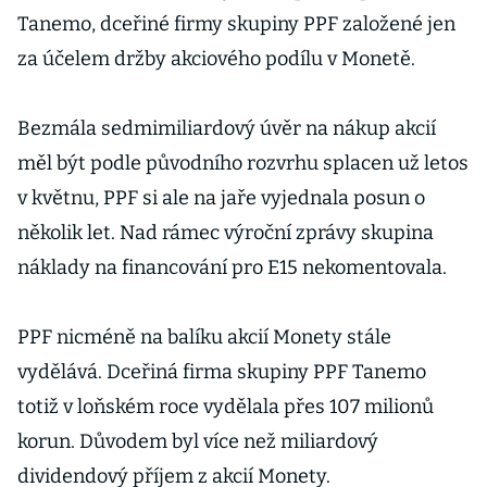
Tanemo, dceřiné firmy skupiny PPF založené jen
za účelem držby akciového podílu v Monetě.
Bezmála sedmimiliardový úvěr na nákup akcií
měl být podle původního rozvrhu splacen už letos
v květnu, PPF si ale na jaře vyjednala posun o
několik let. Nad rámec výroční zprávy skupina
náklady na financování pro E15 nekomentovala.
PPF nicméně na balíku akcií Monety stále
vydělává. Dceřiná firma skupiny PPF Tanemo
totiž v loňském roce vydělala přes 107 milionů
korun. Důvodem byl více než miliardový
dividendový příjem z akcií Monety.