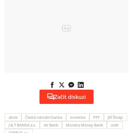
Začít diskuzi
akcie
Česká národní banka
investice
PPF
Jiří Šmejc
J & T BANKA a.s.
Air Bank
Moneta Money Bank
úvěr
CYRRUS a.s.