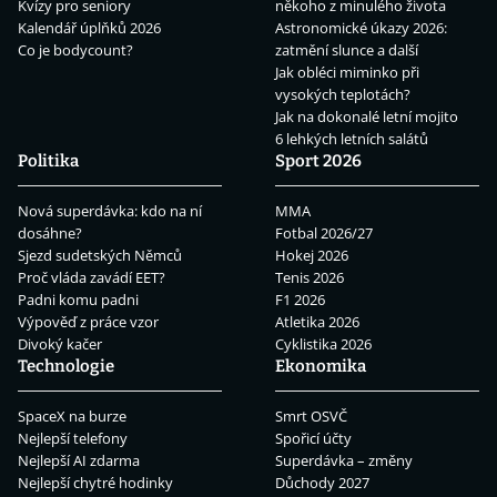
Kvízy pro seniory
někoho z minulého života
Kalendář úplňků 2026
Astronomické úkazy 2026:
Co je bodycount?
zatmění slunce a další
Jak obléci miminko při
vysokých teplotách?
Jak na dokonalé letní mojito
6 lehkých letních salátů
Politika
Sport 2026
Nová superdávka: kdo na ní
MMA
dosáhne?
Fotbal 2026/27
Sjezd sudetských Němců
Hokej 2026
Proč vláda zavádí EET?
Tenis 2026
Padni komu padni
F1 2026
Výpověď z práce vzor
Atletika 2026
Divoký kačer
Cyklistika 2026
Technologie
Ekonomika
SpaceX na burze
Smrt OSVČ
Nejlepší telefony
Spořicí účty
Nejlepší AI zdarma
Superdávka – změny
Nejlepší chytré hodinky
Důchody 2027