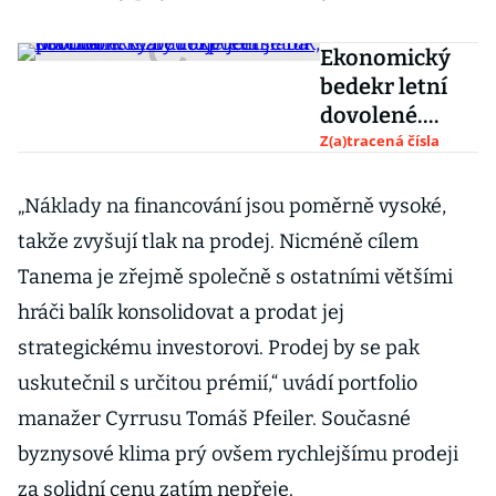
Ekonomický
bedekr letní
dovolené.
Malý rozpočet
Z(a)tracená čísla
je fuk,
portmonku
„Náklady na financování jsou poměrně vysoké,
zruinuje jen
takže zvyšují tlak na prodej. Nicméně cílem
slabá koruna
Tanema je zřejmě společně s ostatními většími
hráči balík konsolidovat a prodat jej
strategickému investorovi. Prodej by se pak
uskutečnil s určitou prémií,“ uvádí portfolio
manažer Cyrrusu Tomáš Pfeiler. Současné
byznysové klima prý ovšem rychlejšímu prodeji
za solidní cenu zatím nepřeje.