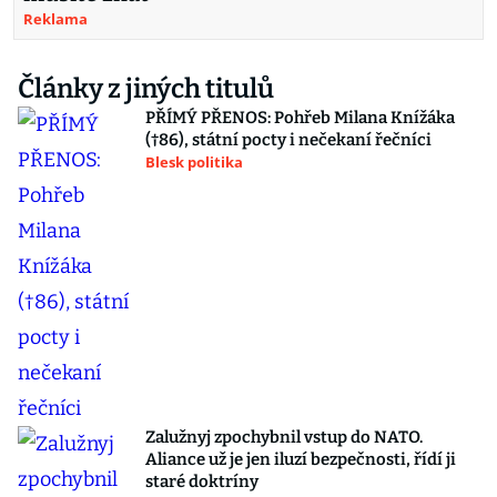
Reklama
Články z jiných titulů
PŘÍMÝ PŘENOS: Pohřeb Milana Knížáka
(†86), státní pocty i nečekaní řečníci
Blesk politika
Zalužnyj zpochybnil vstup do NATO.
Aliance už je jen iluzí bezpečnosti, řídí ji
staré doktríny