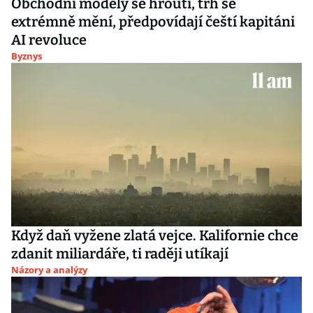
Obchodní modely se hroutí, trh se
extrémně mění, předpovídají čeští kapitáni
AI revoluce
Byznys
Když daň vyžene zlatá vejce. Kalifornie chce
zdanit miliardáře, ti raději utíkají
Názory a analýzy