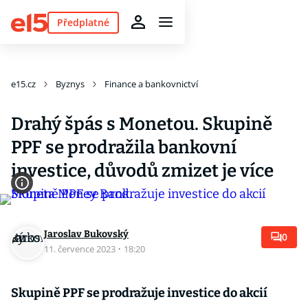
Předplatné
e15.cz
Byznys
Finance a bankovnictví
Drahý špás s Monetou. Skupině
PPF se prodražila bankovní
investice, důvodů zmizet je více
Jaroslav Bukovský
0
11. července 2023
·
18:20
Skupině PPF se prodražuje investice do akcií