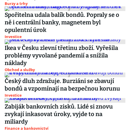
Burzy a trhy
Spořitelna udala balík bondů. Popraly se o
ně i centrální banky, magnetem byl
opulentní úrok
Investice
Ikea v Česku zlevní třetinu zboží. Vyřešila
problémy vyvolané pandemií a snížila
náklady
Obchod a služby
Český dluh zdražuje. Burziáni se zbavují
bondů a vzpomínají na bezpečnou korunu
Investice
Zabiják bankovních zisků. Lidé si znovu
zvykají inkasovat úroky, vyjde to na
miliardy
Finance a bankovnictví