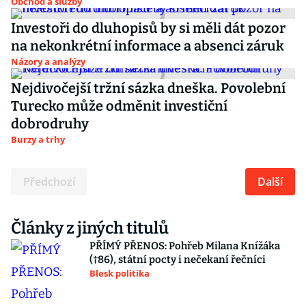
Obchod a služby
Investoři do dluhopisů by si měli dát pozor
na nekonkrétní informace a absenci záruk
Názory a analýzy
Nejdivočejší tržní sázka dneška. Povolební
Turecko může odměnit investiční
dobrodruhy
Burzy a trhy
Předchozí
Další
Články z jiných titulů
PŘÍMÝ PŘENOS: Pohřeb Milana Knížáka
(†86), státní pocty i nečekaní řečníci
Blesk politika