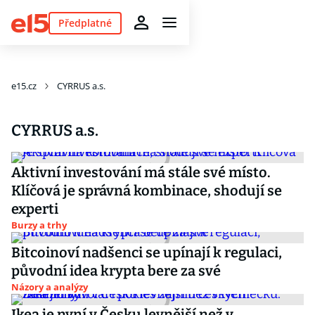
Předplatné
e15.cz
CYRRUS a.s.
CYRRUS a.s.
Aktivní investování má stále své místo.
Klíčová je správná kombinace, shodují se
experti
Burzy a trhy
Bitcoinoví nadšenci se upínají k regulaci,
původní idea krypta bere za své
Názory a analýzy
Ikea je nyní v Česku levnější než v