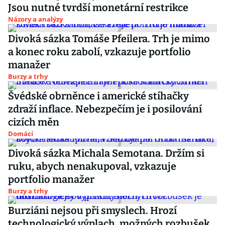
Jsou nutné tvrdší monetární restrikce
Názory a analýzy
Divoká sázka Tomáše Pfeilera. Trh je mimo
a konec roku zabolí, vzkazuje portfolio
manažer
Burzy a trhy
Švédské obrněnce i americké stíhačky
zdraží inflace. Nebezpečím je i posilování
cizích měn
Domácí
Divoká sázka Michala Semotana. Držím si
ruku, abych nenakupoval, vzkazuje
portfolio manažer
Burzy a trhy
Burziáni nejsou při smyslech. Hrozí
technologický výplach, možných rozbušek