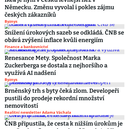
Německu. Změnu vyvolal i pokles zájmu
českých zákazníků
Byznys
Snížení úrokových sazeb se odkládá. ČNB se
obává zvýšení inflace kvůli energiím
Finance a bankovnictví
Renesance Mety. Společnost Marka
Zuckerberga se dostala z nejhoršího a
využívá AI nadšení
Byznys
Brněnský trh s byty čeká zlom. Developeři
pustili do prodeje rekordní množství
nemovitostí
Realitní newsletter Adama Váchala
ČNB připustila, že cesta k nižším úrokům je