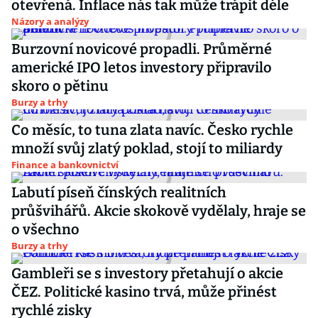
otevřená. Inflace nás tak může trápit déle
Názory a analýzy
Burzovní novicové propadli. Průměrné
americké IPO letos investory připravilo
skoro o pětinu
Burzy a trhy
Co měsíc, to tuna zlata navíc. Česko rychle
množí svůj zlatý poklad, stojí to miliardy
Finance a bankovnictví
Labutí píseň čínských realitních
průšvihářů. Akcie skokově vydělaly, hraje se
o všechno
Burzy a trhy
Gambleři se s investory přetahují o akcie
ČEZ. Politické kasino trvá, může přinést
rychlé zisky