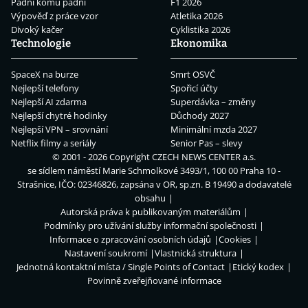
Padni komu padni
F1 2026
Výpověď z práce vzor
Atletika 2026
Divoký kačer
Cyklistika 2026
Technologie
Ekonomika
SpaceX na burze
Smrt OSVČ
Nejlepší telefony
Spořicí účty
Nejlepší AI zdarma
Superdávka – změny
Nejlepší chytré hodinky
Důchody 2027
Nejlepší VPN – srovnání
Minimální mzda 2027
Netflix filmy a seriály
Senior Pas – slevy
© 2001 - 2026 Copyright
CZECH NEWS CENTER a.s.
se sídlem náměstí Marie Schmolkové 3493/1, 100 00 Praha 10 -
Strašnice, IČO: 02346826, zapsána v OR, sp.zn. B 19490 a dodavatelé
obsahu
Autorská práva k publikovaným materiálům
Podmínky pro užívání služby informační společnosti
Informace o zpracování osobních údajů
Cookies
Nastavení soukromí
Vlastnická struktura
Jednotná kontaktní místa / Single Points of Contact
Etický kodex
Povinně zveřejňované informace