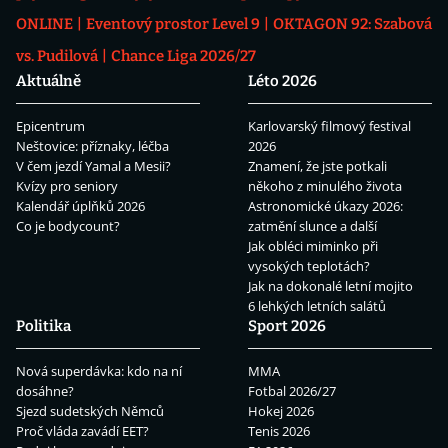
ONLINE
Eventový prostor Level 9
OKTAGON 92: Szabová
vs. Pudilová
Chance Liga 2026/27
Aktuálně
Léto 2026
Epicentrum
Karlovarský filmový festival
Neštovice: příznaky, léčba
2026
V čem jezdí Yamal a Mesii?
Znamení, že jste potkali
Kvízy pro seniory
někoho z minulého života
Kalendář úplňků 2026
Astronomické úkazy 2026:
Co je bodycount?
zatmění slunce a další
Jak obléci miminko při
vysokých teplotách?
Jak na dokonalé letní mojito
6 lehkých letních salátů
Politika
Sport 2026
Nová superdávka: kdo na ní
MMA
dosáhne?
Fotbal 2026/27
Sjezd sudetských Němců
Hokej 2026
Proč vláda zavádí EET?
Tenis 2026