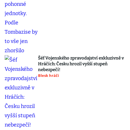
Šéf Vojenského zpravodajství exkluzivně v
Hráčích: Česku hrozil vyšší stupeň
nebezpečí!
Blesk hráči