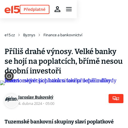
Předplatné
e15.cz
Byznys
Finance a bankovnictví
Příliš drahé výnosy. Velké banky
se hojí na poplatcích, břímě nesou
drobní investoři
Jaroslav Bukovský
2
4. dubna 2024
·
05:00
Tuzemské bankovní skupiny slaví poplatkové