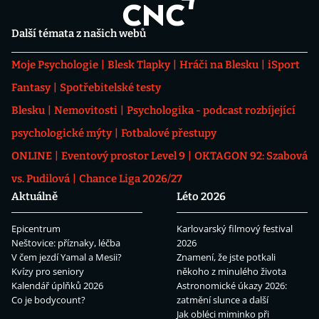
Další témata z našich webů
Moje Psychologie
Blesk Tlapky
Hráči na Blesku
iSport
Fantasy
Spotřebitelské testy
Blesku
Nemovitosti
Psychologika - podcast rozbíjející
psychologické mýty
Fotbalové přestupy
ONLINE
Eventový prostor Level 9
OKTAGON 92: Szabová
vs. Pudilová
Chance Liga 2026/27
Aktuálně
Léto 2026
Epicentrum
Karlovarský filmový festival
Neštovice: příznaky, léčba
2026
V čem jezdí Yamal a Mesii?
Znamení, že jste potkali
Kvízy pro seniory
někoho z minulého života
Kalendář úplňků 2026
Astronomické úkazy 2026:
Co je bodycount?
zatmění slunce a další
Jak obléci miminko při