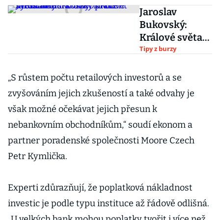
Jaroslav
Bukovský:
Králové světa
investic aneb
Tipy z burzy
akcie
vydělávající
„S růstem počtu retailových investorů a se
stovky procent
zvyšováním jejich zkušeností a také odvahy je
měsíčně
však možné očekávat jejich přesun k
nebankovním obchodníkům,“ soudí ekonom a
partner poradenské společnosti Moore Czech
Petr Kymlička.
Experti zdůrazňují, že poplatková nákladnost
investic je podle typu instituce až řádově odlišná.
„U velkých bank mohou poplatky tvořit i více než