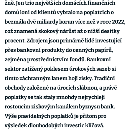
žně. Jen trio největších domácích finančních
domů loni od klientů vybralo na poplatcích o
bezmála dvě miliardy korun více než v roce 2022,
což znamená skokový nárůst až o nižší desítky
procent. Zdrojem jsou primárně lidé investující
přes bankovní produkty do cenných papírů,
zejména prostřednictvím fondů. Bankovní
sektor zatížený poklesem úrokových sazeb si
tímto záchranným lanem hojí zisky. Tradiční
obchody založené na úrocích slábnou, a právě
poplatky se tak staly mnohdy nejrychleji
rostoucím ziskovým kanálem byznysu bank.
Výše pravidelných poplatků je přitom pro
výsledek dlouhodobých investic klíčová.