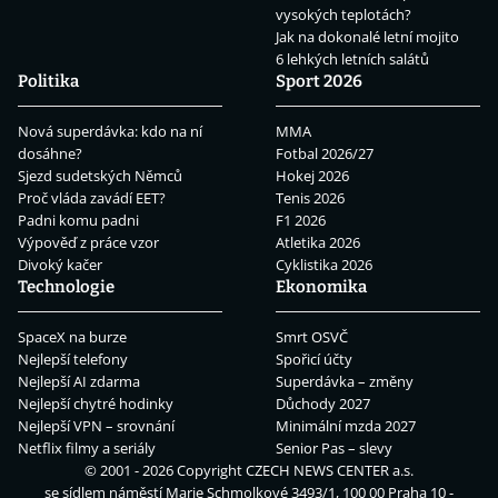
vysokých teplotách?
Jak na dokonalé letní mojito
6 lehkých letních salátů
Politika
Sport 2026
Nová superdávka: kdo na ní
MMA
dosáhne?
Fotbal 2026/27
Sjezd sudetských Němců
Hokej 2026
Proč vláda zavádí EET?
Tenis 2026
Padni komu padni
F1 2026
Výpověď z práce vzor
Atletika 2026
Divoký kačer
Cyklistika 2026
Technologie
Ekonomika
SpaceX na burze
Smrt OSVČ
Nejlepší telefony
Spořicí účty
Nejlepší AI zdarma
Superdávka – změny
Nejlepší chytré hodinky
Důchody 2027
Nejlepší VPN – srovnání
Minimální mzda 2027
Netflix filmy a seriály
Senior Pas – slevy
© 2001 - 2026 Copyright
CZECH NEWS CENTER a.s.
se sídlem náměstí Marie Schmolkové 3493/1, 100 00 Praha 10 -