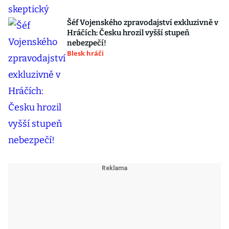
Šéf Vojenského zpravodajství exkluzivně v
Hráčích: Česku hrozil vyšší stupeň
nebezpečí!
Blesk hráči