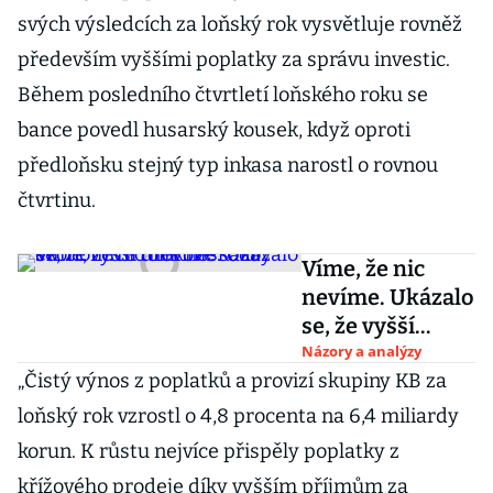
svých výsledcích za loňský rok vysvětluje rovněž
především vyššími poplatky za správu investic.
Během posledního čtvrtletí loňského roku se
bance povedl husarský kousek, když oproti
předloňsku stejný typ inkasa narostl o rovnou
čtvrtinu.
Víme, že nic
nevíme. Ukázalo
se, že vyšší
úrokové sazby
Názory a analýzy
„Čistý výnos z poplatků a provizí skupiny KB za
ekonomice tolik
neškodí
loňský rok vzrostl o 4,8 procenta na 6,4 miliardy
korun. K růstu nejvíce přispěly poplatky z
křížového prodeje díky vyšším příjmům za