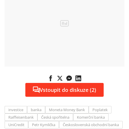
Vstoupit do diskuze (2)
investice
banka
Moneta Money Bank
Poplatek
Raiffeisenbank
Česká spořitelna
Komerční banka
UniCredit
Petr Kymlička
Československá obchodní banka