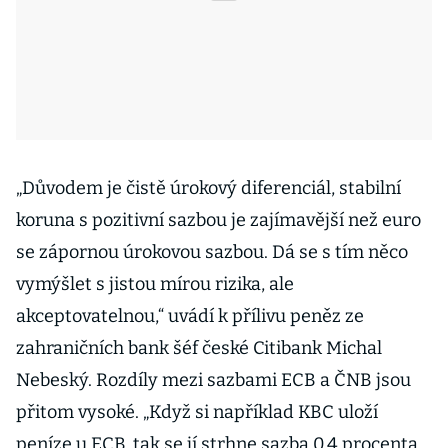
„Důvodem je čistě úrokový diferenciál, stabilní
koruna s pozitivní sazbou je zajímavější než euro
se zápornou úrokovou sazbou. Dá se s tím něco
vymýšlet s jistou mírou rizika, ale
akceptovatelnou,“ uvádí k přílivu peněz ze
zahraničních bank šéf české Citibank Michal
Nebeský. Rozdíly mezi sazbami ECB a ČNB jsou
přitom vysoké. „Když si například KBC uloží
peníze u ECB, tak se jí strhne sazba 0,4 procenta.