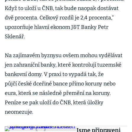
Když to uloží u ČNB, tak bude naopak dostávat
dvě procenta. Celkový rozdíl je 2,4 procenta,“
upozorňuje hlavní ekonom J&T Banky Petr
Sklenář.
Na zajímavém byznysu ovšem mohou vydělávat
jen zahraniční banky, které kontrolují tuzemské
bankovní domy. V praxi to vypadá tak, že
půjčí české dceřiné bance přímo koruny nebo
eura, která se následně přemění na koruny.
Peníze se pak uloží do ČNB, která úložky
neomezuje.
Jsme připraveni