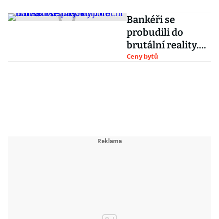
Bankéři se
probudili do
brutální reality.
Hypoteční trh
Ceny bytů
zažívá masakr