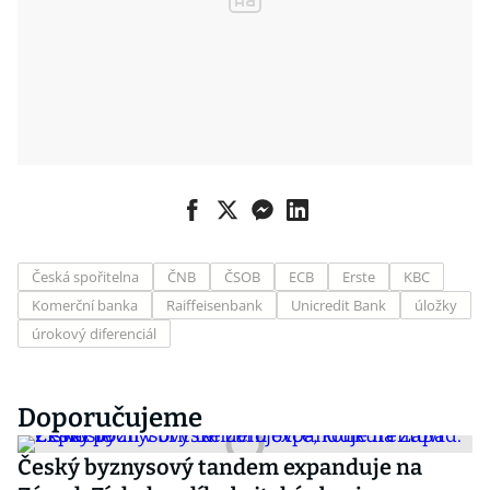
Česká spořitelna
ČNB
ČSOB
ECB
Erste
KBC
Komerční banka
Raiffeisenbank
Unicredit Bank
úložky
úrokový diferenciál
Doporučujeme
Český byznysový tandem expanduje na