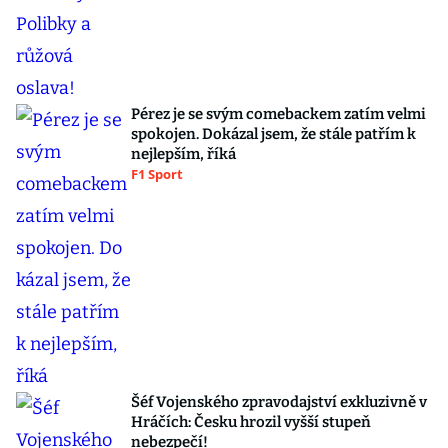
Pérez je se svým comebackem zatím velmi
spokojen. Dokázal jsem, že stále patřím k
nejlepším, říká
F1 Sport
Šéf Vojenského zpravodajství exkluzivně v
Hráčích: Česku hrozil vyšší stupeň
nebezpečí!