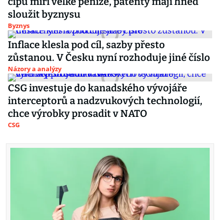
čipů míří velké peníze, patenty mají hned
sloužit byznysu
Byznys
Inflace klesla pod cíl, sazby přesto
zůstanou. V Česku nyní rozhoduje jiné číslo
Názory a analýzy
CSG investuje do kanadského vývojáře
interceptorů a nadzvukových technologií,
chce výrobky prosadit v NATO
CSG