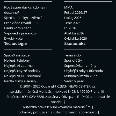
Nová superdávka: kdo na ní
MMA
dosáhne?
Fotbal 2026/27
Sjezd sudetských Němců
Hokej 2026
Proč vláda zavádí EET?
Tenis 2026
Padni komu padni
F1 2026
Výpověď z práce vzor
Atletika 2026
Divoký kačer
Cyklistika 2026
Technologie
Ekonomika
SpaceX na burze
Temu a clo
Nejlepší telefony
Spořicí účty
Nejlepší AI zdarma
Superdávka – změny
Nejlepší chytré hodinky
Chybějící roky k důchodu
Nejlepší VPN – srovnání
Minimální mzda 2027
Netflix filmy a seriály
Vedro v práci
© 2001 - 2026 Copyright
CZECH NEWS CENTER a.s.
se sídlem náměstí Marie Schmolkové 3493/1, 100 00 Praha 10 -
Strašnice, IČO: 02346826, zapsána v OR, sp.zn. B 19490 a dodavatelé
obsahu
Autorská práva k publikovaným materiálům
Podmínky pro užívání služby informační společnosti