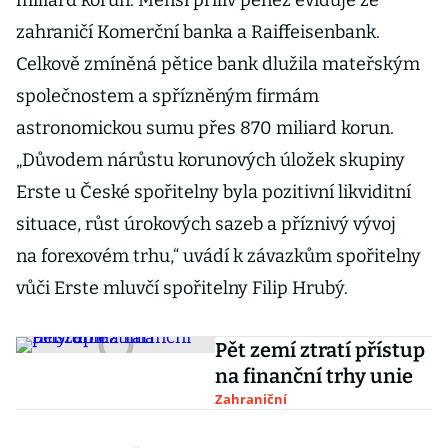
miliard korun. Menší příliv peněz eviduje ze
zahraničí Komerční banka a Raiffeisenbank.
Celkově zmíněná pětice bank dlužila mateřským
společnostem a spřízněným firmám
astronomickou sumu přes 870 miliard korun.
„Důvodem nárůstu korunových úložek skupiny
Erste u České spořitelny byla pozitivní likviditní
situace, růst úrokových sazeb a příznivý vývoj
na forexovém trhu,“ uvádí k závazkům spořitelny
vůči Erste mluvčí spořitelny Filip Hrubý.
Pět zemí ztratí přístup
na finanční trhy unie
Zahraniční