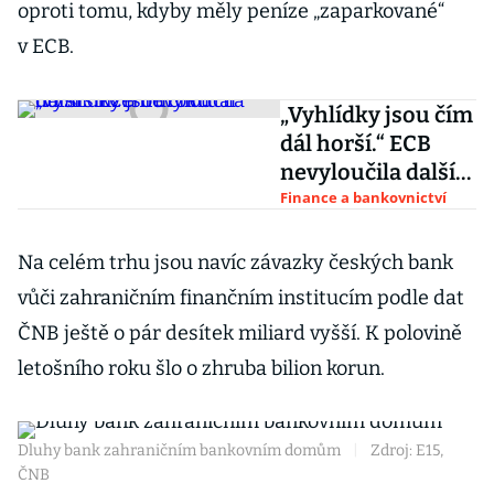
oproti tomu, kdyby měly peníze „zaparkované“
v ECB.
„Vyhlídky jsou čím
dál horší.“ ECB
nevyloučila další
snížení úroků
Finance a bankovnictví
Na celém trhu jsou navíc závazky českých bank
vůči zahraničním finančním institucím podle dat
ČNB ještě o pár desítek miliard vyšší. K polovině
letošního roku šlo o zhruba bilion korun.
Dluhy bank zahraničním bankovním domům
|
Zdroj: E15,
ČNB