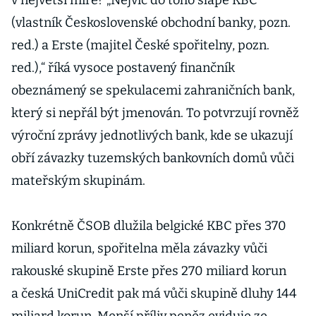
v největší míře? „Nejvíc do toho šlape KBC
(vlastník Československé obchodní banky, pozn.
red.) a Erste (majitel České spořitelny, pozn.
red.),“ říká vysoce postavený finančník
obeznámený se spekulacemi zahraničních bank,
který si nepřál být jmenován. To potvrzují rovněž
výroční zprávy jednotlivých bank, kde se ukazují
obří závazky tuzemských bankovních domů vůči
mateřským skupinám.
Konkrétně ČSOB dlužila belgické KBC přes 370
miliard korun, spořitelna měla závazky vůči
rakouské skupině Erste přes 270 miliard korun
a česká UniCredit pak má vůči skupině dluhy 144