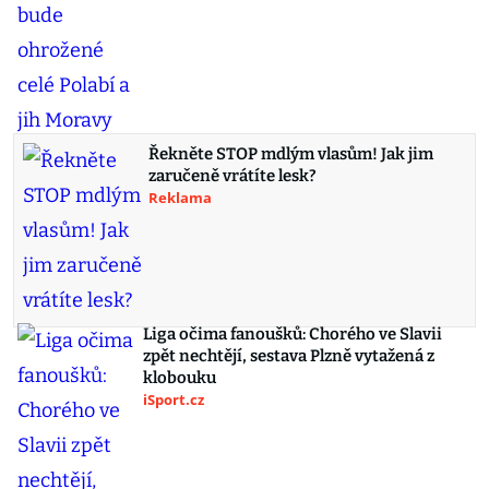
Řekněte STOP mdlým vlasům! Jak jim
zaručeně vrátíte lesk?
Reklama
Liga očima fanoušků: Chorého ve Slavii
zpět nechtějí, sestava Plzně vytažená z
klobouku
iSport.cz