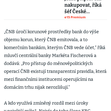
nakupovat, říká
šéf České
spořitelny Tomáš
e15 Premium
Salomon
„ČNB úročí korunové prostředky bank do výše
objemu korun, který ČNB emitovala, a to
komerčním bankám, kterým ČNB vede účet,“ říká
mluvčí centrální banky Markéta Fischerová a
dodává: „Pro přístup do měnověpolitických
operací ČNB existují transparentní pravidla, která
mezi finančními institucemi operujícími na
domácím trhu nijak nerozlišují.“
A kdo využívá zmíněný rozdíl mezi úroky