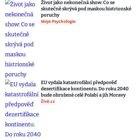
Život jako nekonečná show: Co se
skutečně skrývá pod maskou histrionské
poruchy
Moje Psychologie
EU vydala katastrofální předpověď
dezertifikace kontinentu. Do roku 2040
bude ohrožené celé Polabí a jih Moravy
Živě.cz