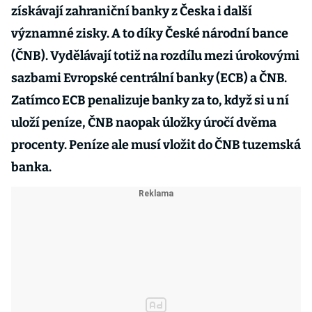
získávají zahraniční banky z Česka i další
významné zisky. A to díky České národní bance
(ČNB). Vydělávají totiž na rozdílu mezi úrokovými
sazbami Evropské centrální banky (ECB) a ČNB.
Zatímco ECB penalizuje banky za to, když si u ní
uloží peníze, ČNB naopak úložky úročí dvěma
procenty. Peníze ale musí vložit do ČNB tuzemská
banka.