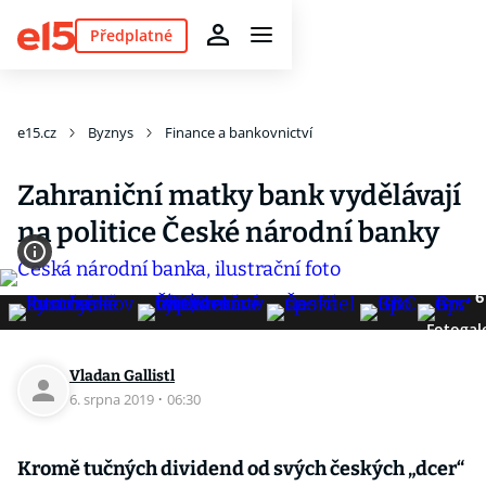
Předplatné
e15.cz
Byznys
Finance a bankovnictví
Zahraniční matky bank vydělávají
na politice České národní banky
6
Fotogal
Vladan Gallistl
6. srpna 2019
·
06:30
Kromě tučných dividend od svých českých „dcer“