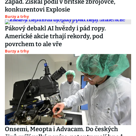
Západ. Získal podíl v britské zbrojovce,
konkurentovi Explosie
Burzy a trhy
Pákový debakl AI hvězdy i pád ropy.
Americké akcie trhají rekordy, pod
povrchem to ale vře
Burzy a trhy
Onsemi, Meopta i Advacam. Do českých