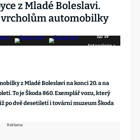
ce z Mladé Boleslavi.
k vrcholům automobilky
19
Fotogalerie
obilky z Mladé Boleslavi na konci 20. a na
oletí. To je Škoda 860. Exemplář vozu, který
již po dvě desetiletí i tovární muzeum Škoda