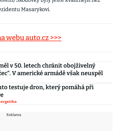
ivem) Škodovky byly ještě kvalitnější než
prezidentu Masarykovi.
na webu auto.cz >>>
měl v 50. letech chránit obojživelný
ec“. V americké armádě však neuspěl
to testuje dron, který pomáhá při
ře
nergetika