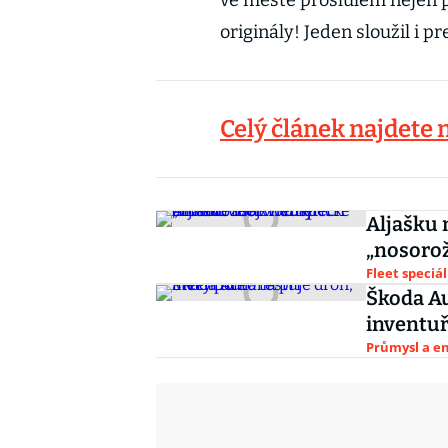
ve městě proslulém nejen p
originály! Jeden sloužil i 
Celý článek najdete 
Aljašku 
„nosorož
Fleet speciál
Škoda Au
inventu
Průmysl a e