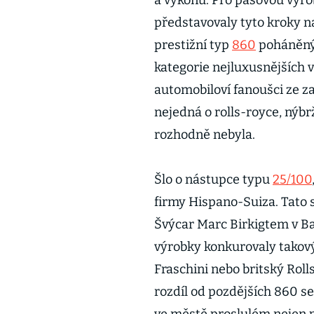
a výkonů. Pro pásovou výr
představovaly tyto kroky n
prestižní typ
860
poháněný 
kategorie nejluxusnějších v
automobiloví fanoušci ze za
nejedná o rolls-royce, nýb
rozhodně nebyla.
Šlo o nástupce typu
25/100
firmy Hispano-Suiza. Tato s
Švýcar Marc Birkigtem v Bar
výrobky konkurovaly takový
Fraschini nebo britský Roll
rozdíl od pozdějších 860 s