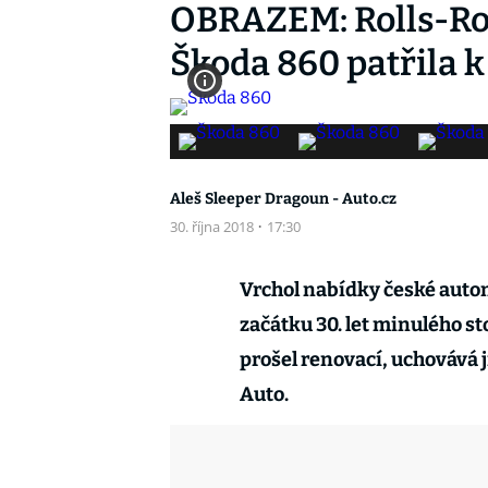
OBRAZEM: Rolls-Roy
Škoda 860 patřila 
Aleš Sleeper Dragoun - Auto.cz
30. října 2018
·
17:30
Vrchol nabídky české autom
začátku 30. let minulého st
prošel renovací, uchovává 
Auto.