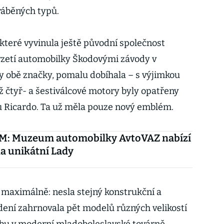
ráběných typů.
které vyvinula ještě původní společnost
vzetí automobilky Škodovými závody v
ly obě značky, pomalu dobíhala – s výjimkou
íž čtyř- a šestiválcové motory byly opatřeny
 Ricardo. Ta už měla pouze nový emblém.
: Muzeum automobilky AvtoVAZ nabízí
a unikátní Lady
 maximálně: nesla stejný konstrukční a
edení zahrnovala pět modelů různých velikostí