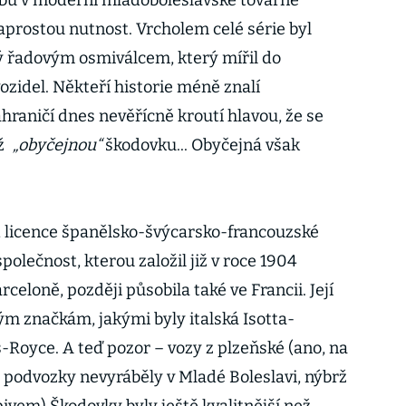
obu v moderní mladoboleslavské továrně
aprostou nutnost. Vrcholem celé série byl
řadovým osmiválcem, který mířil do
ozidel. Někteří historie méně znalí
hraničí dnes nevěřícně kroutí hlavou, že se
rž
„obyčejnou“
škodovku... Obyčejná však
, licence španělsko-švýcarsko-francouzské
polečnost, kterou založil již v roce 1904
celoně, později působila také ve Francii. Její
m značkám, jakými byly italská Isotta-
s-Royce. A teď pozor – vozy z plzeňské (ano, na
e podvozky nevyráběly v Mladé Boleslavi, nýbrž