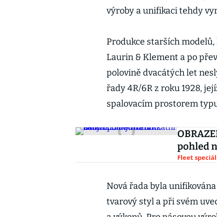
výroby a unifikaci tehdy vy
Produkce starších modelů, 
Laurin & Klement a po pře
polovině dvacátých let nes
řady 4R/6R z roku 1928, jej
spalovacím prostorem typu
OBRAZEM
pohled n
Fleet speciál
Nová řada byla unifikována
tvarový styl a při svém uv