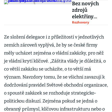
Bez nových
zdrojů
elektřiny
budeme závislí
Rozhovory
na dovozu,
říká kandidát
Ze složení delegace i z příležitostí v jednotlivých
na šéfa Svazu
zemích zároveň vyplývá, že by se české firmy
průmyslu
měly ucházet zejména o vládní zakázky, pro něž
je vládní krytí klíčové. „Záštita vlády je důležitá, o
co větší zakázku se ucházíte, o to větší má
význam. Navzdory tomu, že se všichni zavazují k
dodržování pravidel Světové obchodní organizace,
o spoustě zakázek se rozhoduje strategicko-
politickou diskuzí. Zejména pokud se jedná o
obranný průmysl, klíčovou infrastrukturu nebo o