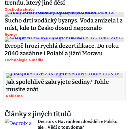
trendu, který jiné děsí
Obchod a služby
Sucho drtí vodácký byznys. Voda zmizela i z
míst, kde to Česko dosud nepoznalo
Byznys
Evropě hrozí rychlá dezertifikace. Do roku
2040 zasáhne i Polabí a jižní Moravu
Technologie a média
Jak spolehlivě zakryjete šediny? Tohle
musíte znát
Reklama
Články z jiných titulů
Decroix s Havránkem dováděli v Polsku,
ale… Vědí o tom doma?