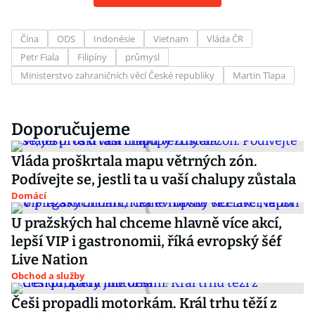
Čína
ODS
Indonésie
Vietnam
Vláda ČR
Petr Fiala
Filipíny
průmysl
Ministerstvo zahraničních věcí České republiky
Martin Tlapa
Doporučujeme
Vláda proškrtala mapu větrných zón.
Podívejte se, jestli ta u vaší chalupy zůstala
Domácí
U pražských hal chceme hlavně více akcí,
lepší VIP i gastronomii, říká evropský šéf
Live Nation
Obchod a služby
Češi propadli motorkám. Král trhu těží z