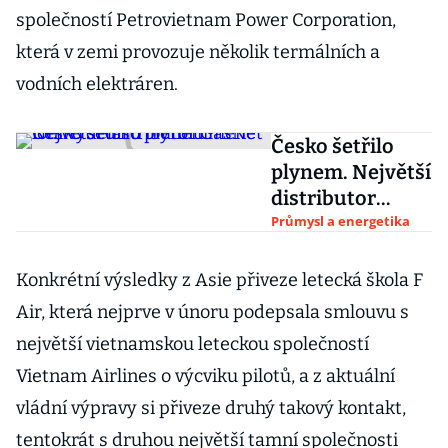
společností Petrovietnam Power Corporation,
která v zemi provozuje několik termálních a
vodních elektráren.
Česko šetřilo
plynem. Největší
distributor
GasNet loni
Průmysl a energetika
vydělal o třetinu
méně
Konkrétní výsledky z Asie přiveze letecká škola F
Air, která nejprve v únoru podepsala smlouvu s
největší vietnamskou leteckou společností
Vietnam Airlines o výcviku pilotů, a z aktuální
vládní výpravy si přiveze druhý takový kontakt,
tentokrát s druhou největší tamní společnosti