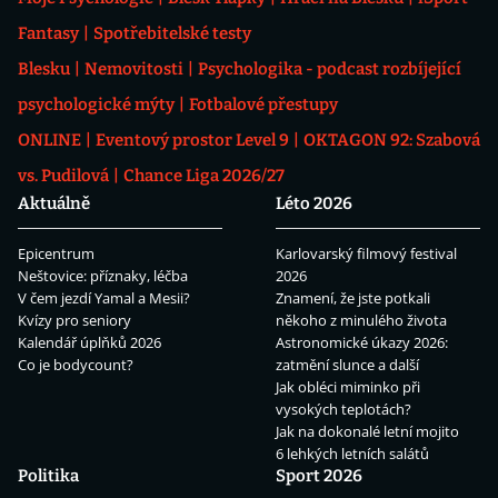
Fantasy
Spotřebitelské testy
Blesku
Nemovitosti
Psychologika - podcast rozbíjející
psychologické mýty
Fotbalové přestupy
ONLINE
Eventový prostor Level 9
OKTAGON 92: Szabová
vs. Pudilová
Chance Liga 2026/27
Aktuálně
Léto 2026
Epicentrum
Karlovarský filmový festival
Neštovice: příznaky, léčba
2026
V čem jezdí Yamal a Mesii?
Znamení, že jste potkali
Kvízy pro seniory
někoho z minulého života
Kalendář úplňků 2026
Astronomické úkazy 2026:
Co je bodycount?
zatmění slunce a další
Jak obléci miminko při
vysokých teplotách?
Jak na dokonalé letní mojito
6 lehkých letních salátů
Politika
Sport 2026