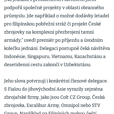
podpořil společné projekty v oblasti obranného
průmyslu. Jde například o možné dodávky letadel
pro filipínskou pobřežní stráž či projekt České
zbrojovky na komplexní přezbrojení tamní
armády,“ uvedl premiér po příjezdu a úvodním
kolečku jednání. Delegaci postupně čeká návštěva
Indonésie, Singapuru, Vietnamu, Kazachstánu a
desetidenní cestu zakončí v Uzbekistánu.
Jeho slova potvrzují i konkrétní členové delegace.
S Fialou do jihovýchodní Asie vyrazily zejména
zbrojařské firmy, jako jsou Colt CZ Group, Česká
zbrojovka, Excalibur Army, Omnipol nebo STV
Group. Například na Filipínách mohou čeští