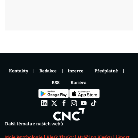
Kontakty
Redakce
Inzerce
Předplatné
RSS
Kariéra
Další témata z našich webů
Moje Psychologie
Blesk Tlapky
Hráči na Blesku
iSport