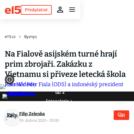
Předplatné
e15.cz
Byznys
Na Fialově asijském turné hrají
prim zbrojaři. Zakázku z
Vietnamu si přiveze letecká škola
2
Fotogalerie
Filip Zelenka
0
19. dubna 2023
·
05:00