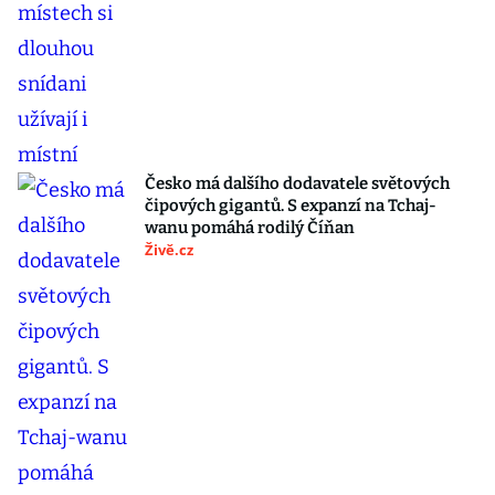
Česko má dalšího dodavatele světových
čipových gigantů. S expanzí na Tchaj-
wanu pomáhá rodilý Číňan
Živě.cz