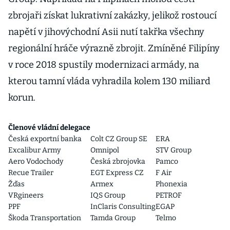
zbrojaři získat lukrativní zakázky, jelikož rostoucí
napětí v jihovýchodní Asii nutí takřka všechny
regionální hráče výrazně zbrojit. Zmíněné Filipíny
v roce 2018 spustily modernizaci armády, na
kterou tamní vláda vyhradila kolem 130 miliard
korun.
Členové vládní delegace
Česká exportní banka
Colt CZ Group SE
ERA
Excalibur Army
Omnipol
STV Group
Aero Vodochody
Česká zbrojovka
Pamco
Recue Trailer
EGT Express CZ
F Air
Žďas
Armex
Phonexia
VRgineers
IQS Group
PETROF
PPF
InClaris Consulting
EGAP
Škoda Transportation
Tamda Group
Telmo