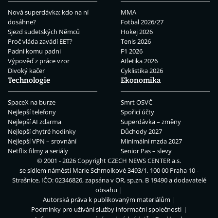
Nová superdávka: kdo na ní
MMA
dosáhne?
Fotbal 2026/27
Sjezd sudetských Němců
Hokej 2026
Proč vláda zavádí EET?
Tenis 2026
Padni komu padni
F1 2026
Výpověď z práce vzor
Atletika 2026
Divoký kačer
Cyklistika 2026
Technologie
Ekonomika
SpaceX na burze
Smrt OSVČ
Nejlepší telefony
Spořicí účty
Nejlepší AI zdarma
Superdávka – změny
Nejlepší chytré hodinky
Důchody 2027
Nejlepší VPN – srovnání
Minimální mzda 2027
Netflix filmy a seriály
Senior Pas – slevy
© 2001 - 2026 Copyright
CZECH NEWS CENTER a.s.
se sídlem náměstí Marie Schmolkové 3493/1, 100 00 Praha 10 -
Strašnice, IČO: 02346826, zapsána v OR, sp.zn. B 19490 a dodavatelé
obsahu
Autorská práva k publikovaným materiálům
Podmínky pro užívání služby informační společnosti