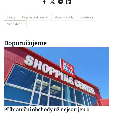
kurzy
Přijímací zkoušky
střední školy
studenti
vzdělávání
Doporučujeme
Příhraniční obchody už nejsou jen o