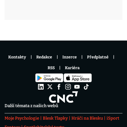
Kontakty
Redakce
Inzerce
Předplatné
RSS
Kariéra
Další témata z našich webů
Moje Psychologie
Blesk Tlapky
Hráči na Blesku
iSport