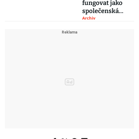
fungovat jako
společenská
laboratoř, říká
Archiv
Bohumil Kartous