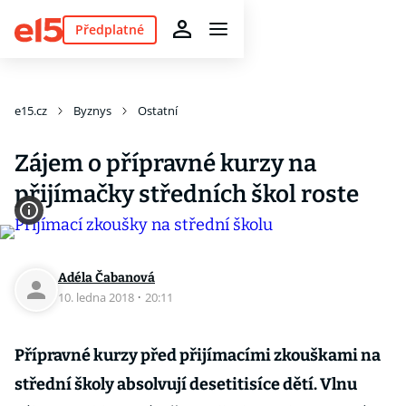
Předplatné
e15.cz
Byznys
Ostatní
Zájem o přípravné kurzy na
přijímačky středních škol roste
Adéla Čabanová
10. ledna 2018
·
20:11
Přípravné kurzy před přijímacími zkouškami na
střední školy absolvují desetitisíce dětí. Vlnu