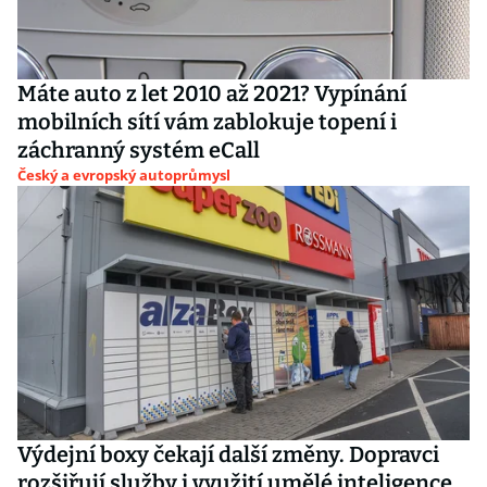
Máte auto z let 2010 až 2021? Vypínání
mobilních sítí vám zablokuje topení i
záchranný systém eCall
Český a evropský autoprůmysl
Výdejní boxy čekají další změny. Dopravci
rozšiřují služby i využití umělé inteligence