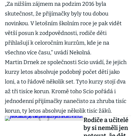
„Za nižším zájmem na podzim 2016 byla
skutečnost, že přijímačky byly tou dobou
novinkou. V letošním školním roce je pak vidět
větší posun k zodpovědnosti, rodiče děti
přihlašují k celoročním kurzům, kde je na
všechno více času,“ uvádí Nekolná.
Martin Drnek ze společnosti Scio uvádí, že jejich
kurzy letos absolvuje podobný počet dětí jako
loni, a to řádově několik set. Tyto kurzy stojí dva
až tři tisíce korun. Kromě toho Scio pořádá i
jednodenní přijímačky nanečisto za zhruba tisíc
korun, ty letos absolvuje několik tisíc žáků.
Rodiče a učitelé
by si neměli jen
notovat, že děti