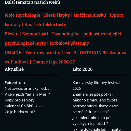
Další témata z našich webů
Moje Psychologie
Blesk Tlapky
Hráči na Blesku
iSport
Fantasy
Spotřebitelské testy
Blesku
Nemovitosti
Psychologika - podcast rozbíjející
psychologické mýty
Fotbalové přestupy
ONLINE
Eventový prostor Level 9
OKTAGON 92: Szabová
vs. Pudilová
Chance Liga 2026/27
Aktuálně
Léto 2026
Epicentrum
Karlovarský filmový festival
Neštovice: příznaky, léčba
2026
V čem jezdí Yamal a Mesii?
Znamení, že jste potkali
Kvízy pro seniory
někoho z minulého života
Kalendář úplňků 2026
Astronomické úkazy 2026:
Co je bodycount?
zatmění slunce a další
Jak obléci miminko při
vysokých teplotách?
Jak na dokonalé letní mojito