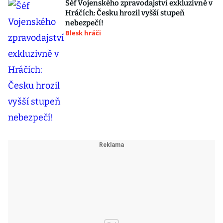
Šéf Vojenského zpravodajství exkluzivně v
Hráčích: Česku hrozil vyšší stupeň
nebezpečí!
Blesk hráči