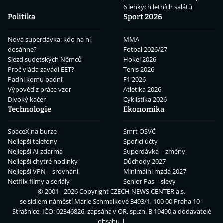
6 lehkých letních salátů
Politika
Sport 2026
Nová superdávka: kdo na ní
MMA
dosáhne?
Fotbal 2026/27
Sjezd sudetských Němců
Hokej 2026
Proč vláda zavádí EET?
Tenis 2026
Padni komu padni
F1 2026
Výpověď z práce vzor
Atletika 2026
Divoký kačer
Cyklistika 2026
Technologie
Ekonomika
SpaceX na burze
Smrt OSVČ
Nejlepší telefony
Spořicí účty
Nejlepší AI zdarma
Superdávka – změny
Nejlepší chytré hodinky
Důchody 2027
Nejlepší VPN – srovnání
Minimální mzda 2027
Netflix filmy a seriály
Senior Pas – slevy
© 2001 - 2026 Copyright
CZECH NEWS CENTER a.s.
se sídlem náměstí Marie Schmolkové 3493/1, 100 00 Praha 10 -
Strašnice, IČO: 02346826, zapsána v OR, sp.zn. B 19490 a dodavatelé
obsahu