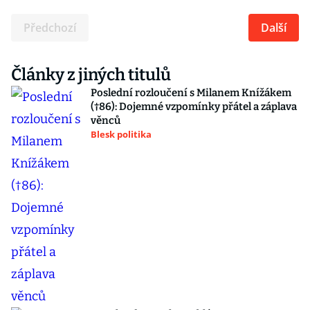
Předchozí
Další
Články z jiných titulů
Poslední rozloučení s Milanem Knížákem
(†86): Dojemné vzpomínky přátel a záplava
věnců
Blesk politika