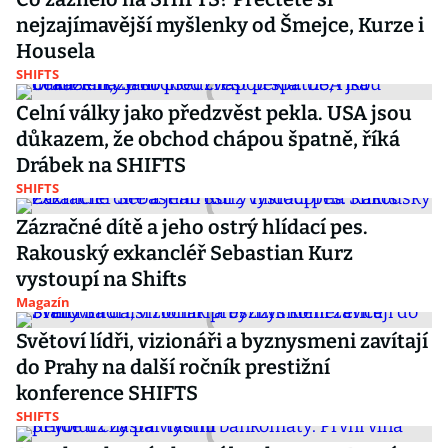
nejzajímavější myšlenky od Šmejce, Kurze i
Housela
SHIFTS
Celní války jako předzvěst pekla. USA jsou
důkazem, že obchod chápou špatně, říká
Drábek na SHIFTS
SHIFTS
Zázračné dítě a jeho ostrý hlídací pes.
Rakouský exkancléř Sebastian Kurz
vystoupí na Shifts
Magazín
Světoví lídři, vizionáři a byznysmeni zavítají
do Prahy na další ročník prestižní
konference SHIFTS
SHIFTS