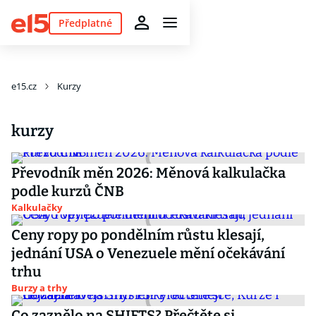
Předplatné
e15.cz
Kurzy
kurzy
Převodník měn 2026: Měnová kalkulačka
podle kurzů ČNB
Kalkulačky
Ceny ropy po pondělním růstu klesají,
jednání USA o Venezuele mění očekávání
trhu
Burzy a trhy
Co zaznělo na SHIFTS? Přečtěte si