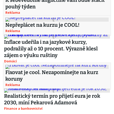
K sebevědomé angličtině vám bude stačit
pouhý týden
Reklama
Nepřeplácet na kurzu je COOL!
Reklama
Inflace udeřila i na jazykové kurzy,
podražily až o 10 procent. Výrazně klesl
zájem o výuku ruštiny
Domácí
Fixovat je cool. Nezapomínejte na kurz
koruny
Reklama
Realistický termín pro přijetí eura je rok
2030, míní Pekarová Adamová
Finance a bankovnictví