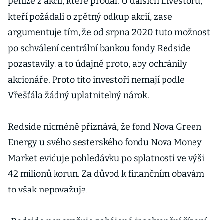
peníze z akcií, které prodal. U dalších investorů,
kteří požádali o zpětný odkup akcií, zase
argumentuje tím, že od srpna 2020 tuto možnost
po schválení centrální bankou fondy Redside
pozastavily, a to údajně proto, aby ochránily
akcionáře. Proto tito investoři nemají podle
Vřešťála žádný uplatnitelný nárok.
Redside nicméně přiznává, že fond Nova Green
Energy u svého sesterského fondu Nova Money
Market eviduje pohledávku po splatnosti ve výši
42 milionů korun. Za důvod k finančním obavám
to však nepovažuje.