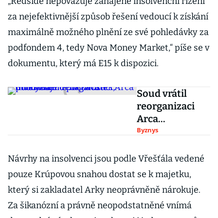
„Redside nepovažuje zahájené insolvenční řízení
za nejefektivnější způsob řešení vedoucí k získání
maximálně možného plnění ze své pohledávky za
podfondem 4, tedy Nova Money Market,“ píše se v
dokumentu, který má E15 k dispozici.
Soud vrátil
reorganizaci
Arca
Investments na
Byznys
začátek,
pochybuje o
Návrhy na insolvenci jsou podle Vřešťála vedené
poctivosti
pouze Krúpovou snahou dostat se k majetku,
dlužníka
který si zakladatel Arky neoprávněně nárokuje.
Za šikanózní a právně neopodstatněné vnímá