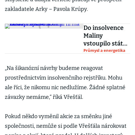
zakladatele Arky – Pavola Krúpy.
Do insolvence
Maliny
vstoupilo státní
zastupitelství.
Průmysl a energetika
Solární firma
dostala i pokutu
„Na šikanózní návrhy budeme reagovat
prostřednictvím insolvenčního rejstříku. Mohu
ale říci, že nikomu nic nedlužíme. Žádné splatné
závazky nemáme,“ říká Vřešťál.
Pokud někdo vyměnil akcie za směnku jiné
společnosti, nemůže si podle Vřešťála nárokovat