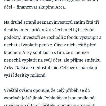
účel – financovat skupinu Arca.
Na druhé straně seznam investorů zatím čítá tři
desítky jmen, přičemž u všech měl být scénář
podobný. Investoři se rozhodli z fondu vystoupit a
nechat si vyplatit peníze. Část z nich ještě před
krachem Arky souhlasila s tím, že si peníze
nenechá vyplatit na svůj účet, ale přijme směnku
Arky. Další ale nedostali nic. Celkově si nárokují
vyšší desítky milionů.
Vřešťál ovšem oponuje, že celý příběh se dá
vyprávět ještě jinak. Pohledávky jsou podle něj
smyšlené a údajní věřitelé pracují ve prospěch