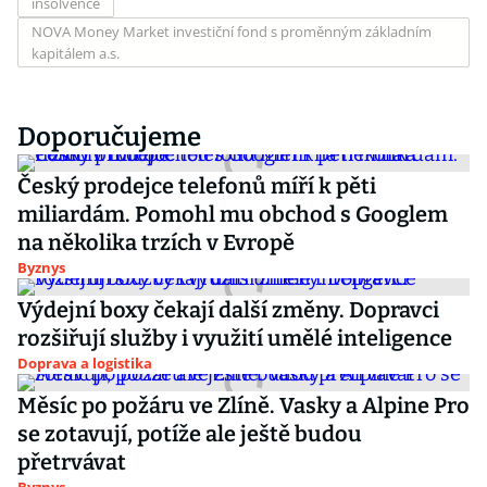
insolvence
NOVA Money Market investiční fond s proměnným základním
kapitálem a.s.
Doporučujeme
Český prodejce telefonů míří k pěti
miliardám. Pomohl mu obchod s Googlem
na několika trzích v Evropě
Byznys
Výdejní boxy čekají další změny. Dopravci
rozšiřují služby i využití umělé inteligence
Doprava a logistika
Měsíc po požáru ve Zlíně. Vasky a Alpine Pro
se zotavují, potíže ale ještě budou
přetrvávat