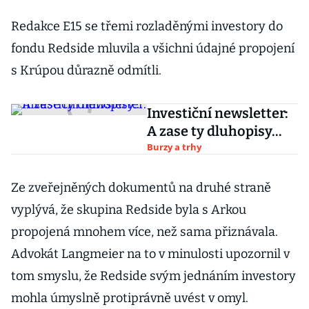
Redakce E15 se třemi rozladěnými investory do
fondu Redside mluvila a všichni údajné propojení
s Krúpou důrazně odmítli.
Investiční newsletter:
A zase ty dluhopisy…
Burzy a trhy
Ze zveřejněných dokumentů na druhé straně
vyplývá, že skupina Redside byla s Arkou
propojená mnohem více, než sama přiznávala.
Advokát Langmeier na to v minulosti upozornil v
tom smyslu, že Redside svým jednáním investory
mohla úmyslně protiprávně uvést v omyl.