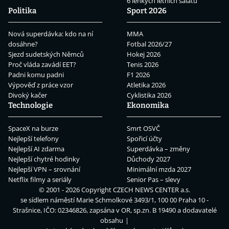
6 lehkých letních salátů
Politika
Sport 2026
Nová superdávka: kdo na ní
MMA
dosáhne?
Fotbal 2026/27
Sjezd sudetských Němců
Hokej 2026
Proč vláda zavádí EET?
Tenis 2026
Padni komu padni
F1 2026
Výpověď z práce vzor
Atletika 2026
Divoký kačer
Cyklistika 2026
Technologie
Ekonomika
SpaceX na burze
Smrt OSVČ
Nejlepší telefony
Spořicí účty
Nejlepší AI zdarma
Superdávka – změny
Nejlepší chytré hodinky
Důchody 2027
Nejlepší VPN – srovnání
Minimální mzda 2027
Netflix filmy a seriály
Senior Pas – slevy
© 2001 - 2026 Copyright
CZECH NEWS CENTER a.s.
se sídlem náměstí Marie Schmolkové 3493/1, 100 00 Praha 10 -
Strašnice, IČO: 02346826, zapsána v OR, sp.zn. B 19490 a dodavatelé
obsahu