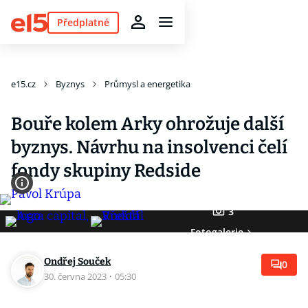
Předplatné
e15.cz
Byznys
Průmysl a energetika
Bouře kolem Arky ohrožuje další
byznys. Návrhu na insolvenci čelí
fondy skupiny Redside
3
Fotogalerie
Ondřej Souček
0
30. června 2023
·
05:30