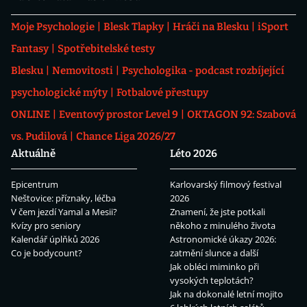
Moje Psychologie
Blesk Tlapky
Hráči na Blesku
iSport
Fantasy
Spotřebitelské testy
Blesku
Nemovitosti
Psychologika - podcast rozbíjející
psychologické mýty
Fotbalové přestupy
ONLINE
Eventový prostor Level 9
OKTAGON 92: Szabová
vs. Pudilová
Chance Liga 2026/27
Aktuálně
Léto 2026
Epicentrum
Karlovarský filmový festival
Neštovice: příznaky, léčba
2026
V čem jezdí Yamal a Mesii?
Znamení, že jste potkali
Kvízy pro seniory
někoho z minulého života
Kalendář úplňků 2026
Astronomické úkazy 2026:
Co je bodycount?
zatmění slunce a další
Jak obléci miminko při
vysokých teplotách?
Jak na dokonalé letní mojito