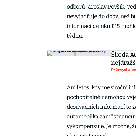
odborů Jaroslav Povšík. Ved
nevyjadřuje do doby, než b
informací deníku E15 mohlo
týdnu.
Škoda Au
nejdražš
Průmysl a e
Ani letos, kdy meziroční inf
pochopitelně nemohou vyje
dosavadních informací to z
automobilka zaměstnancům 
vykompenzuje. Je možné, ž