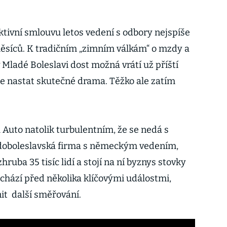
ektivní smlouvu letos vedení s odbory nejspíše
ěsíců. K tradičním „zimním válkám“ o mzdy a
Mladé Boleslavi dost možná vrátí už příští
e nastat skutečné drama. Těžko ale zatím
 Auto natolik turbulentním, že se nedá s
ladoboleslavská firma s německým vedením,
ruba 35 tisíc lidí a stojí na ní byznys stovky
hází před několika klíčovými událostmi,
it další směřování.