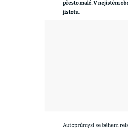
přesto malé. V nejistém ob
jistotu.
Autoprůmysl se během relati