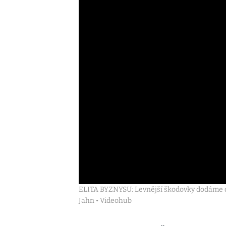
ELITA BYZNYSU: Levnější škodovky dodáme do
Jahn • Videohub