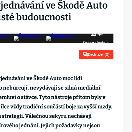
yjednávání ve Škodě Auto
jisté budoucnosti
44
Fotogalerie
Diskuze (
0
)
vyjednávání ve Škodě Auto moc lidí
neburcují, nevydávají se silná mediální
emluví o stávce. Tyto nástroje přitom byly v
ce vždy tradiční součástí boje za vyšší mzdy.
ou strategii. Válečnou sekyru nechávají
rového jednání. Jejich požadavky nejsou