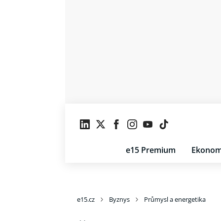
e15 Premium
Ekonom
e15.cz
Byznys
Průmysl a energetika