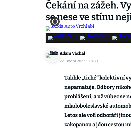
Čekání na zážeh. V
se nese ve stínu ne
Adam Váchal
22. února 2022
·
18:30
Takhle „tiché“ kolektivní 
nepamatuje. Odbory nikoho 
prohlášení, a už vůbec se n
mladoboleslavské automobil
Letos ale volí odboráři jin
zakopanou a jdou cestou mí