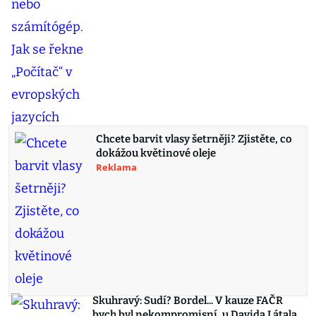
Chcete barvit vlasy šetrněji? Zjistěte, co
dokážou květinové oleje
Reklama
Skuhravý: Sudí? Bordel... V kauze FAČR
bych byl nekompromisní, u Davida Látala