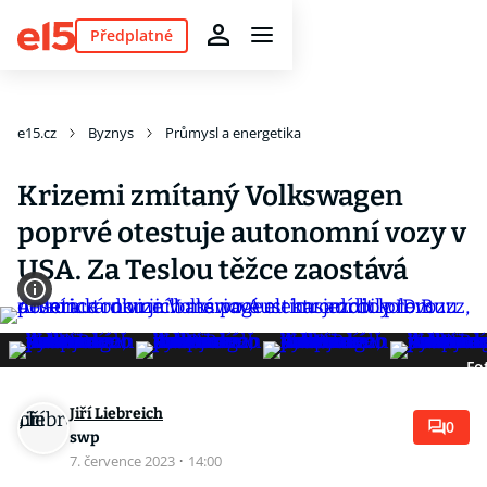
Předplatné
e15.cz
Byznys
Průmysl a energetika
Krizemi zmítaný Volkswagen
poprvé otestuje autonomní vozy v
USA. Za Teslou těžce zaostává
Fo
Jiří Liebreich
0
swp
7. července 2023
·
14:00