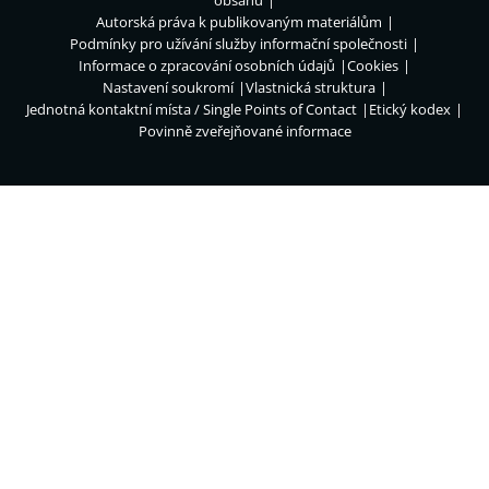
obsahu
Autorská práva k publikovaným materiálům
Podmínky pro užívání služby informační společnosti
Informace o zpracování osobních údajů
Cookies
Nastavení soukromí
Vlastnická struktura
Jednotná kontaktní místa / Single Points of Contact
Etický kodex
Povinně zveřejňované informace