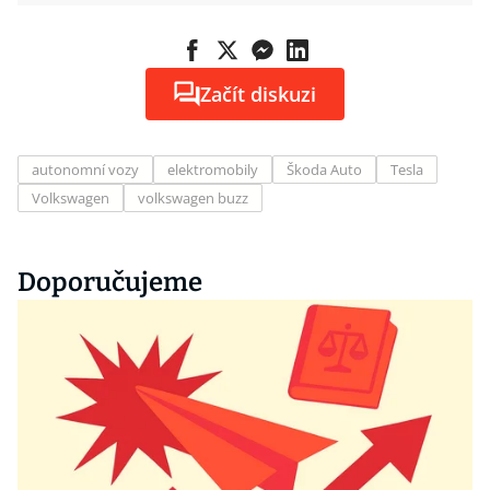
Začít diskuzi
autonomní vozy
elektromobily
Škoda Auto
Tesla
Volkswagen
volkswagen buzz
Doporučujeme