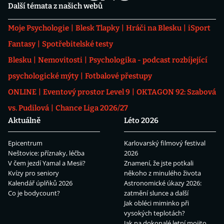
Další témata z našich webů
Moje Psychologie
Blesk Tlapky
Hráči na Blesku
iSport
Fantasy
Spotřebitelské testy
Blesku
Nemovitosti
Psychologika - podcast rozbíjející
psychologické mýty
Fotbalové přestupy
ONLINE
Eventový prostor Level 9
OKTAGON 92: Szabová
vs. Pudilová
Chance Liga 2026/27
Aktuálně
Léto 2026
Epicentrum
Karlovarský filmový festival
Neštovice: příznaky, léčba
2026
V čem jezdí Yamal a Mesii?
Znamení, že jste potkali
Kvízy pro seniory
někoho z minulého života
Kalendář úplňků 2026
Astronomické úkazy 2026:
Co je bodycount?
zatmění slunce a další
Jak obléci miminko při
vysokých teplotách?
Jak na dokonalé letní mojito