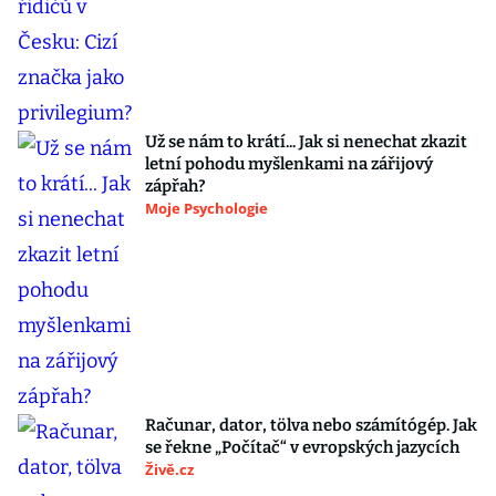
Už se nám to krátí... Jak si nenechat zkazit
letní pohodu myšlenkami na zářijový
zápřah?
Moje Psychologie
Računar, dator, tölva nebo számítógép. Jak
se řekne „Počítač“ v evropských jazycích
Živě.cz