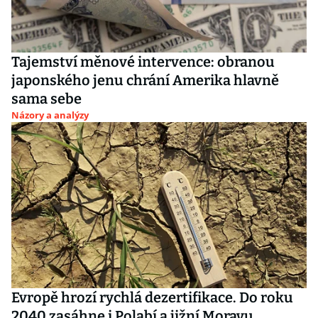
Tajemství měnové intervence: obranou
japonského jenu chrání Amerika hlavně
sama sebe
Názory a analýzy
Evropě hrozí rychlá dezertifikace. Do roku
2040 zasáhne i Polabí a jižní Moravu