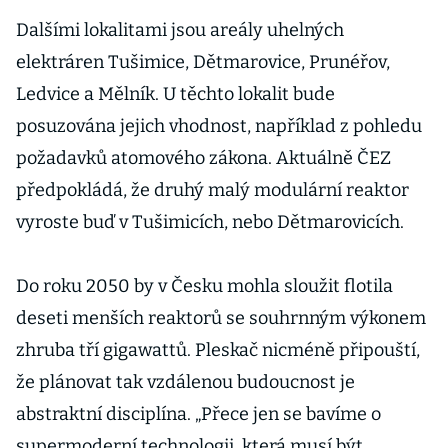
od americké
vlády na
Dalšími lokalitami jsou areály uhelných
stavbu malých
elektráren Tušimice, Dětmarovice, Prunéřov,
reaktorů
Ledvice a Mělník. U těchto lokalit bude
posuzována jejich vhodnost, například z pohledu
požadavků atomového zákona. Aktuálně ČEZ
předpokládá, že druhý malý modulární reaktor
vyroste buď v Tušimicích, nebo Dětmarovicích.
Do roku 2050 by v Česku mohla sloužit flotila
deseti menších reaktorů se souhrnným výkonem
zhruba tří gigawattů. Pleskač nicméně připouští,
že plánovat tak vzdálenou budoucnost je
abstraktní disciplína. „Přece jen se bavíme o
supermoderní technologii, která musí být