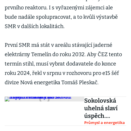
prvního reaktoru. I s vyřazenými zájemci ale
bude nadále spolupracovat, a to kvůli výstavbě
SMR v dalších lokalitách.
První SMR má stát v areálu stávající jaderné
elektrárny Temelín do roku 2032. Aby ČEZ tento
termín stihl, musí vybrat dodavatele do konce
roku 2024, řekl v srpnu v rozhovoru pro e15 šéf
divize Nová energetika Tomáš Pleskač.
Sokolovská
uhelná slaví
úspěch.
Získala dotaci
Průmysl a energetika