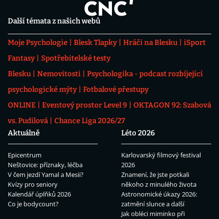
Další témata z našich webů
Moje Psychologie
Blesk Tlapky
Hráči na Blesku
iSport
Fantasy
Spotřebitelské testy
Blesku
Nemovitosti
Psychologika - podcast rozbíjející
psychologické mýty
Fotbalové přestupy
ONLINE
Eventový prostor Level 9
OKTAGON 92: Szabová
vs. Pudilová
Chance Liga 2026/27
Aktuálně
Léto 2026
Epicentrum
Karlovarský filmový festival
Neštovice: příznaky, léčba
2026
V čem jezdí Yamal a Mesii?
Znamení, že jste potkali
Kvízy pro seniory
někoho z minulého života
Kalendář úplňků 2026
Astronomické úkazy 2026:
Co je bodycount?
zatmění slunce a další
Jak obléci miminko při