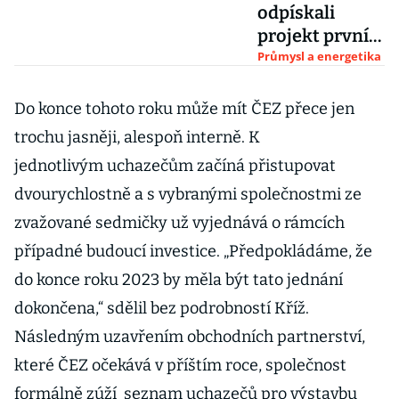
odpískali
projekt první
jaderné
Průmysl a energetika
elektrárny s
malým
Do konce tohoto roku může mít ČEZ přece jen
modulární
trochu jasněji, alespoň interně. K
reaktorem.
jednotlivým uchazečům začíná přistupovat
Nevyplatí se
dvourychlostně a s vybranými společnostmi ze
zvažované sedmičky už vyjednává o rámcích
případné budoucí investice. „Předpokládáme, že
do konce roku 2023 by měla být tato jednání
dokončena,“ sdělil bez podrobností Kříž.
Následným uzavřením obchodních partnerství,
které ČEZ očekává v příštím roce, společnost
formálně zúží seznam uchazečů pro výstavbu