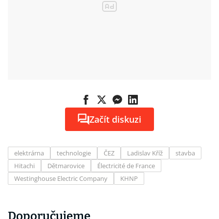
Začít diskuzi
elektrárna
technologie
ČEZ
Ladislav Kříž
stavba
Hitachi
Dětmarovice
Électricité de France
Westinghouse Electric Company
KHNP
Doporučujeme