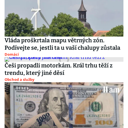
Vláda proškrtala mapu větrných zón.
Podívejte se, jestli ta u vaší chalupy zůstala
Domácí
Češi propadli motorkám. Král trhu těží z
trendu, který jiné děsí
Obchod a služby