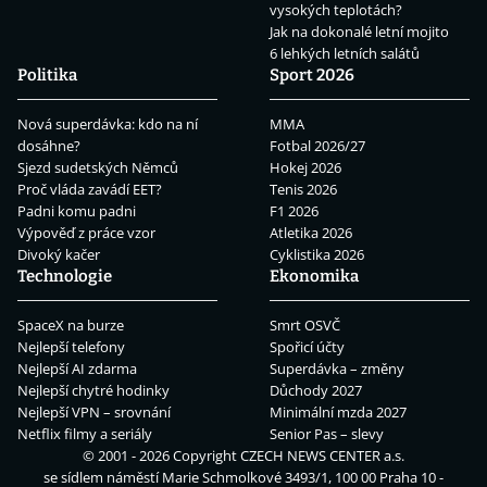
vysokých teplotách?
Jak na dokonalé letní mojito
6 lehkých letních salátů
Politika
Sport 2026
Nová superdávka: kdo na ní
MMA
dosáhne?
Fotbal 2026/27
Sjezd sudetských Němců
Hokej 2026
Proč vláda zavádí EET?
Tenis 2026
Padni komu padni
F1 2026
Výpověď z práce vzor
Atletika 2026
Divoký kačer
Cyklistika 2026
Technologie
Ekonomika
SpaceX na burze
Smrt OSVČ
Nejlepší telefony
Spořicí účty
Nejlepší AI zdarma
Superdávka – změny
Nejlepší chytré hodinky
Důchody 2027
Nejlepší VPN – srovnání
Minimální mzda 2027
Netflix filmy a seriály
Senior Pas – slevy
© 2001 - 2026 Copyright
CZECH NEWS CENTER a.s.
se sídlem náměstí Marie Schmolkové 3493/1, 100 00 Praha 10 -