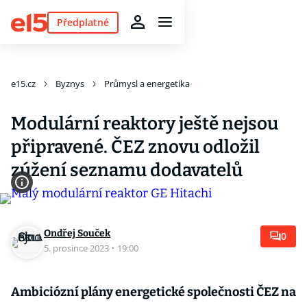
Předplatné
e15.cz
Byznys
Průmysl a energetika
Modulární reaktory ještě nejsou
připravené. ČEZ znovu odložil
zúžení seznamu dodavatelů
Ondřej Souček
0
5. prosince 2023
·
19:00
Ambiciózní plány energetické společnosti ČEZ na