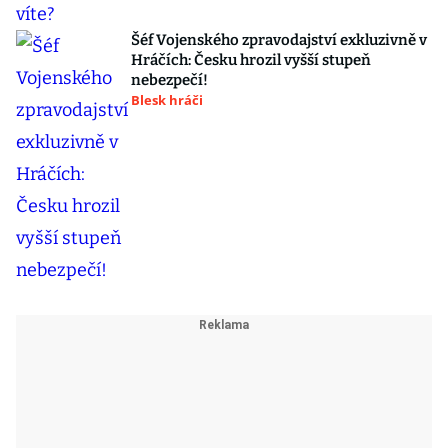
Šéf Vojenského zpravodajství exkluzivně v
Hráčích: Česku hrozil vyšší stupeň
nebezpečí!
Blesk hráči