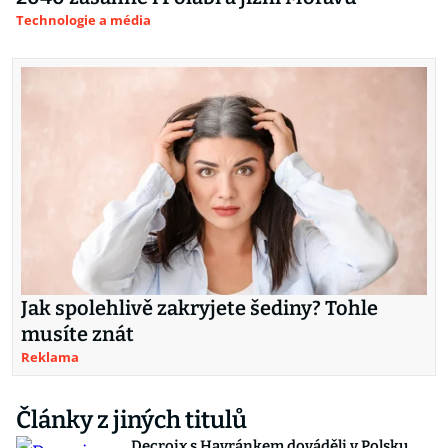
Technologie a média
Jak spolehlivě zakryjete šediny? Tohle
musíte znát
Reklama
Články z jiných titulů
Decroix s Havránkem dováděli v Polsku,