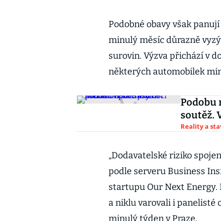
Podobné obavy však panují i
minulý měsíc důrazně vyzýv
surovin. Výzva přichází v d
některých automobilek mimo
Podobu n
soutěž. 
Reality a st
„Dodavatelské riziko spojen
podle serveru Business Ins
startupu Our Next Energy. 
a niklu varovali i panelisté
minulý týden v Praze.