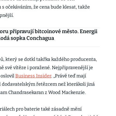
ru s očekáváním, že cena bude klesat, takže
pnější.
oru připravují bitcoinové město. Energii
 dodá sopka Conchagua
pů, který se dotkl takřka každého producenta,
ně své vítěze i poražené. Nejpřipravenější je
 oslovil
Business Insider
. „Právě teď mají
 dodavatelským řetězcem než kterákoli jiná
 Ram Chandrasekaran z Wood Mackenzie.
iálech pro baterie také zásadně mění