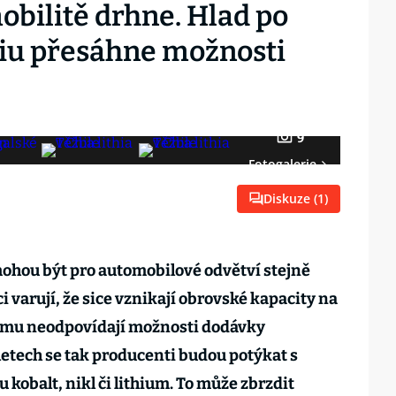
obilitě drhne. Hlad po
thiu přesáhne možnosti
9
Fotogalerie
Diskuze (
1
)
mohou být pro automobilové odvětví stejně
i varují, že sice vznikají obrovské kapacity na
omu neodpovídají možnosti dodávky
letech se tak producenti budou potýkat s
 kobalt, nikl či lithium. To může zbrzdit