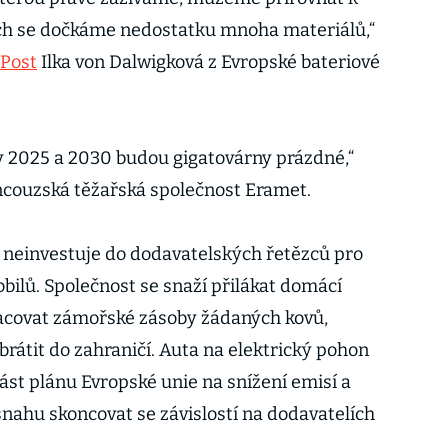
ech se dočkáme nedostatku mnoha materiálů,“
 Post
Ilka von Dalwigková z Evropské bateriové
ety 2025 a 2030 budou gigatovárny prázdné,“
ncouzská těžařská společnost Eramet.
 neinvestuje do dodavatelských řetězců pro
bilů. Společnost se snaží přilákat domácí
racovat zámořské zásoby žádaných kovů,
rátit do zahraničí. Auta na elektrický pohon
ást plánu Evropské unie na snížení emisí a
snahu skoncovat se závislostí na dodavatelích