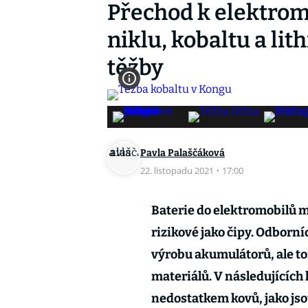
Přechod k elektrom
niklu, kobaltu a li
těžby
Pavla Palaščáková
22. listopadu 2021
·
17:00
Baterie do elektromobilů 
rizikové jako čipy. Odborníc
výrobu akumulátorů, ale t
materiálů. V následujících 
nedostatkem kovů, jako jsou