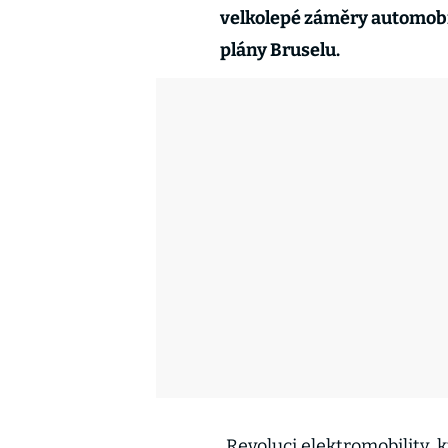
velkolepé záměry automobi
plány Bruselu.
„Revoluci elektromobility,