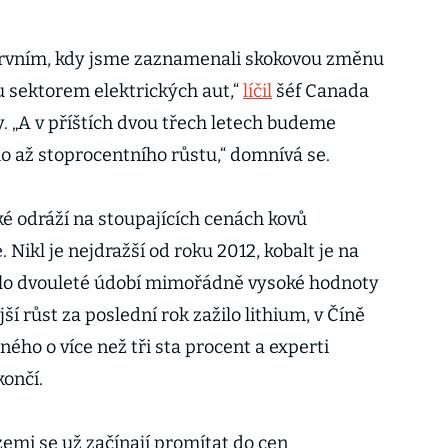
 prvním, kdy jsme zaznamenali skokovou změnu
u sektorem elektrických aut,“
líčil
šéf Canada
 „A v příštích dvou třech letech budeme
 až stoprocentního růstu,“ domnívá se.
ké odráží na stoupajících cenách kovů
 Nikl je nejdražší od roku 2012, kobalt je na
čilo dvouleté údobí mimořádně vysoké hodnoty
í růst za poslední rok zažilo lithium, v Číně
ného o více než tři sta procent a experti
končí.
zemi se už začínají promítat do cen