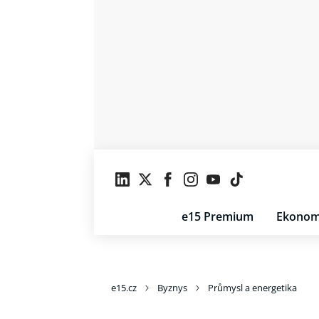
e15 Premium
Ekonom
e15.cz
Byznys
Průmysl a energetika