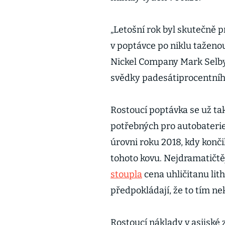
„Letošní rok byl skutečně
v poptávce po niklu taženo
Nickel Company Mark Selby.
svědky padesátiprocentního
Rostoucí poptávka se už ta
potřebných pro autobaterie.
úrovni roku 2018, kdy kon
tohoto kovu. Nejdramatičtějš
stoupla
cena uhličitanu lith
předpokládají, že to tím ne
Rostoucí náklady v asijské 