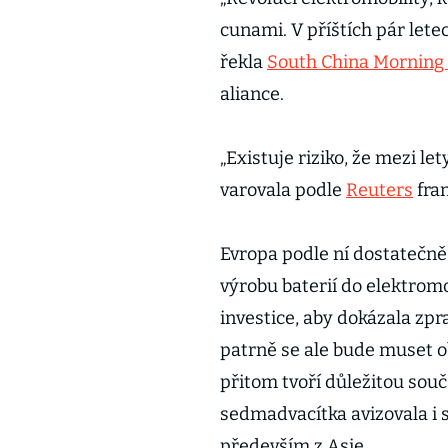
cunami. V příštích pár let
řekla
South China Morning
aliance.
„Existuje riziko, že mezi l
varovala podle
Reuters
fra
Evropa podle ní dostatečně
výrobu baterií do elektromo
investice, aby dokázala zp
patrně se ale bude muset ob
přitom tvoří důležitou souč
sedmadvacítka avizovala i 
především z Asie.