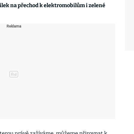
lek na přechod k elektromobilům i zelené
 kterou právě zažíváme, můžeme přirovnat k