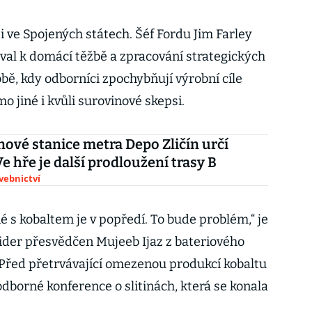
 ve Spojených státech. Šéf Fordu Jim Farley
al k domácí těžbě a zpracování strategických
obě, kdy odborníci zpochybňují výrobní cíle
 jiné i kvůli surovinové skepsi.
ové stanice metra Depo Zličín určí
Ve hře je další prodloužení trasy B
avebnictví
é s kobaltem je v popředí. To bude problém,“ je
ider přesvědčen Mujeeb Ijaz z bateriového
Před přetrvávající omezenou produkcí kobaltu
 odborné konference o slitinách, která se konala