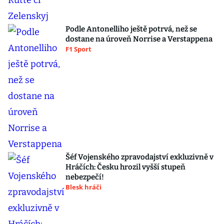
Podle Antonelliho ještě potrvá, než se
dostane na úroveň Norrise a Verstappena
F1 Sport
Šéf Vojenského zpravodajství exkluzivně v
Hráčích: Česku hrozil vyšší stupeň
nebezpečí!
Blesk hráči