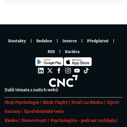
Kontakty
Redakce
Inzerce
Předplatné
RSS
Kariéra
Další témata z našich webů
Moje Psychologie
Blesk Tlapky
Hráči na Blesku
iSport
Fantasy
Spotřebitelské testy
Blesku
Nemovitosti
Psychologika - podcast rozbíjející