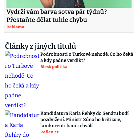
Vydrží vám barva sotva pár týdnů?
Přestaňte dělat tuhle chybu
Reklama
Články z jiných titulů
Podrobnosti o Turkově nehodě: Co ho čeká
a kdy padne verdikt?
Blesk politika
Kandidatura Karla Řehky do Senátu budí
pozdvižení. Ministr Zůna ho kritizuje,
konkurenti haní i chválí
Reflex.cz