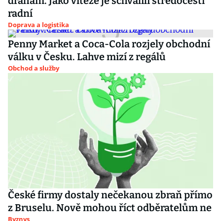
drahám. Jako vítěze je schválili středočeští
radní
Doprava a logistika
Penny Market a Coca-Cola rozjely obchodní
válku v Česku. Lahve mizí z regálů
Obchod a služby
České firmy dostaly nečekanou zbraň přímo
z Bruselu. Nově mohou říct odběratelům ne
Byznys