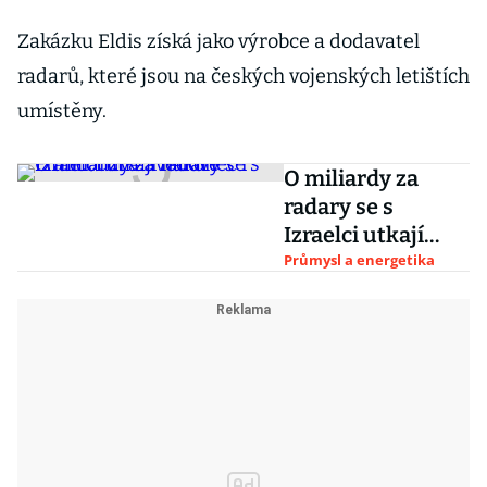
Zakázku Eldis získá jako výrobce a dodavatel
radarů, které jsou na českých vojenských letištích
umístěny.
O miliardy za
radary se s
Izraelci utkají
nakonec i
Průmysl a energetika
Francouzi a
Švédové