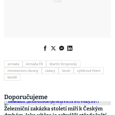
armáda
Armáda ČR
Martin Stropnický
ministerstvo obrany
radary
tendr
výběrové řízení
MADR
Doporučujeme
Železniční zakázka století míří k Českým