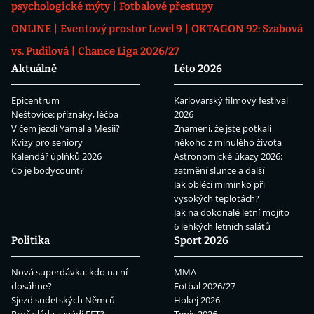
psychologické mýty
Fotbalové přestupy
ONLINE
Eventový prostor Level 9
OKTAGON 92: Szabová
vs. Pudilová
Chance Liga 2026/27
Aktuálně
Léto 2026
Epicentrum
Karlovarský filmový festival
Neštovice: příznaky, léčba
2026
V čem jezdí Yamal a Mesii?
Znamení, že jste potkali
Kvízy pro seniory
někoho z minulého života
Kalendář úplňků 2026
Astronomické úkazy 2026:
Co je bodycount?
zatmění slunce a další
Jak obléci miminko při
vysokých teplotách?
Jak na dokonalé letní mojito
6 lehkých letních salátů
Politika
Sport 2026
Nová superdávka: kdo na ní
MMA
dosáhne?
Fotbal 2026/27
Sjezd sudetských Němců
Hokej 2026
Proč vláda zavádí EET?
Tenis 2026