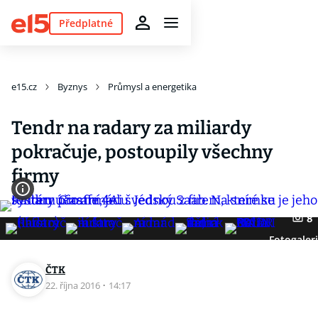
Předplatné
e15.cz
Byznys
Průmysl a energetika
Tendr na radary za miliardy
pokračuje, postoupily všechny
firmy
8
Fotogaler
ČTK
22. října 2016
·
14:17