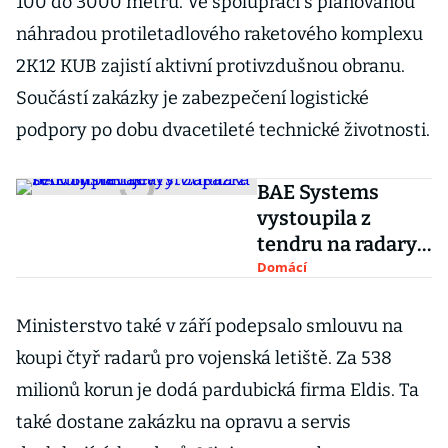
100 do 3000 metrů. Ve spolupráci s plánovanou
náhradou protiletadlového raketového komplexu
2K12 KUB zajistí aktivní protivzdušnou obranu.
Součástí zakázky je zabezpečení logistické
podpory po dobu dvacetileté technické životnosti.
BAE Systems
vystoupila z
tendru na radary.
Zakázka se
Domácí
komplikuje
Ministerstvo také v září podepsalo smlouvu na
koupi čtyř radarů pro vojenská letiště. Za 538
milionů korun je dodá pardubická firma Eldis. Ta
také dostane zakázku na opravu a servis