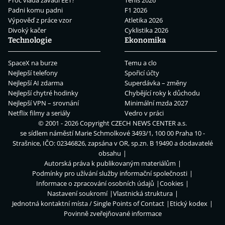
Padni komu padni
F1 2026
Výpověď z práce vzor
Atletika 2026
Divoký kačer
Cyklistika 2026
Technologie
Ekonomika
SpaceX na burze
Temu a clo
Nejlepší telefony
Spořicí účty
Nejlepší AI zdarma
Superdávka – změny
Nejlepší chytré hodinky
Chybějící roky k důchodu
Nejlepší VPN – srovnání
Minimální mzda 2027
Netflix filmy a seriály
Vedro v práci
© 2001 - 2026 Copyright
CZECH NEWS CENTER a.s.
se sídlem náměstí Marie Schmolkové 3493/1, 100 00 Praha 10 -
Strašnice, IČO: 02346826, zapsána v OR, sp.zn. B 19490 a dodavatelé
obsahu
Autorská práva k publikovaným materiálům
Podmínky pro užívání služby informační společnosti
Informace o zpracování osobních údajů
Cookies
Nastavení soukromí
Vlastnická struktura
Jednotná kontaktní místa / Single Points of Contact
Etický kodex
Povinně zveřejňované informace