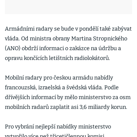
Armádními radary se bude v pondělí také zabývat
vláda. Od ministra obrany Martina Stropnického
(ANO) obdrží informaci o zakázce na údržbu a
opravu končících letištních radiolokátorů.
Mobilní radary pro českou armádu nabídly
francouzská, izraelská a švédská vláda. Podle
dřívějších informací by mělo ministerstvo za osm
mobilních radarů zaplatit asi 3,6 miliardy korun.
Pro vybrání nejlepší nabídky ministerstvo
vytvořilo více než třicetičlennou komisi.