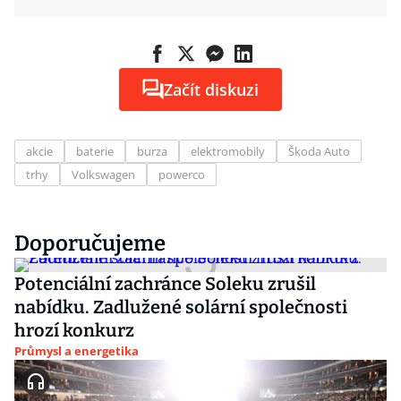
Začít diskuzi
akcie
baterie
burza
elektromobily
Škoda Auto
trhy
Volkswagen
powerco
Doporučujeme
Potenciální zachránce Soleku zrušil
nabídku. Zadlužené solární společnosti
hrozí konkurz
Průmysl a energetika