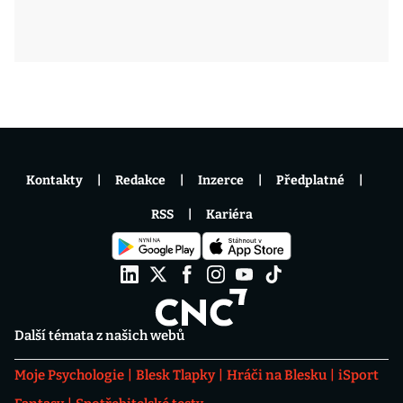
Kontakty
Redakce
Inzerce
Předplatné
RSS
Kariéra
Další témata z našich webů
Moje Psychologie
Blesk Tlapky
Hráči na Blesku
iSport