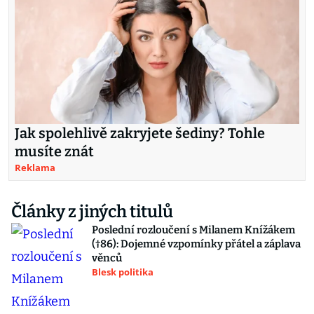
Jak spolehlivě zakryjete šediny? Tohle
musíte znát
Reklama
Články z jiných titulů
Poslední rozloučení s Milanem Knížákem
(†86): Dojemné vzpomínky přátel a záplava
věnců
Blesk politika