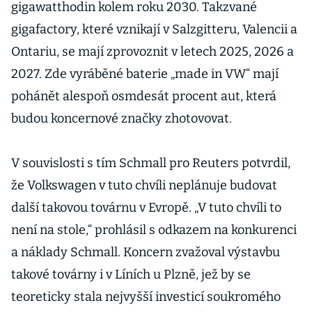
gigawatthodin kolem roku 2030. Takzvané
gigafactory, které vznikají v Salzgitteru, Valencii a
Ontariu, se mají zprovoznit v letech 2025, 2026 a
2027. Zde vyráběné baterie „made in VW“ mají
pohánět alespoň osmdesát procent aut, která
budou koncernové značky zhotovovat.
V souvislosti s tím Schmall pro Reuters potvrdil,
že Volkswagen v tuto chvíli neplánuje budovat
další takovou továrnu v Evropě. „V tuto chvíli to
není na stole,“ prohlásil s odkazem na konkurenci
a náklady Schmall. Koncern zvažoval výstavbu
takové továrny i v Líních u Plzně, jež by se
teoreticky stala nejvyšší investicí soukromého