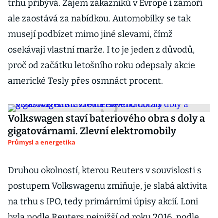
trhu přibývá. Zájem zákazníků v Evropě i zámoří
ale zaostává za nabídkou. Automobilky se tak
musejí podbízet mimo jiné slevami, čímž
osekávají vlastní marže. I to je jeden z důvodů,
proč od začátku letošního roku odepsaly akcie
americké Tesly přes osmnáct procent.
Volkswagen staví bateriového obra s doly a
gigatovárnami. Zlevní elektromobily
Průmysl a energetika
Druhou okolností, kterou Reuters v souvislosti s
postupem Volkswagenu zmiňuje, je slabá aktivita
na trhu s IPO, tedy primárními úpisy akcií. Loni
byla podle Reuters nejnižší od roku 2016, podle