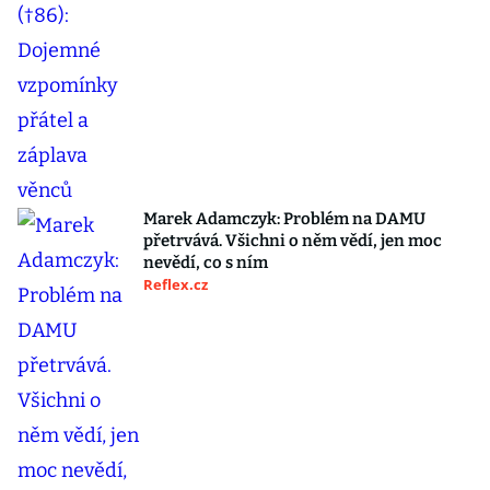
Marek Adamczyk: Problém na DAMU
přetrvává. Všichni o něm vědí, jen moc
nevědí, co s ním
Reflex.cz