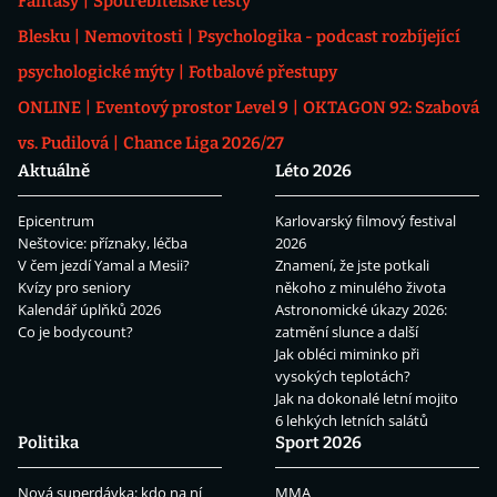
Fantasy
Spotřebitelské testy
Blesku
Nemovitosti
Psychologika - podcast rozbíjející
psychologické mýty
Fotbalové přestupy
ONLINE
Eventový prostor Level 9
OKTAGON 92: Szabová
vs. Pudilová
Chance Liga 2026/27
Aktuálně
Léto 2026
Epicentrum
Karlovarský filmový festival
Neštovice: příznaky, léčba
2026
V čem jezdí Yamal a Mesii?
Znamení, že jste potkali
Kvízy pro seniory
někoho z minulého života
Kalendář úplňků 2026
Astronomické úkazy 2026:
Co je bodycount?
zatmění slunce a další
Jak obléci miminko při
vysokých teplotách?
Jak na dokonalé letní mojito
6 lehkých letních salátů
Politika
Sport 2026
Nová superdávka: kdo na ní
MMA