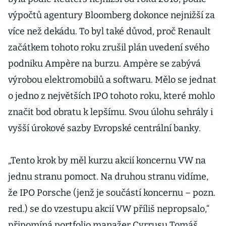
výpočtů agentury Bloomberg dokonce nejnižší za
více než dekádu. To byl také důvod, proč Renault
začátkem tohoto roku zrušil plán uvedení svého
podniku Ampère na burzu. Ampère se zabývá
výrobou elektromobilů a softwaru. Mělo se jednat
o jedno z největších IPO tohoto roku, které mohlo
značit bod obratu k lepšímu. Svou úlohu sehrály i
vyšší úrokové sazby Evropské centrální banky.
„Tento krok by měl kurzu akcií koncernu VW na
jednu stranu pomoct. Na druhou stranu vidíme,
že IPO Porsche (jenž je součástí koncernu – pozn.
red.) se do vzestupu akcií VW příliš nepropsalo,“
připomíná portfolio manažer Cyrrusu Tomáš