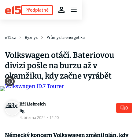
Předplatné
e15.cz
Byznys
Průmysl a energetika
Volkswagen otáčí. Bateriovou
divizi pošle na burzu až v
okamžiku, kdy začne vyrábět
Jiří Liebreich
0
lig
4. března 2024
·
12:20
Německý koncern Volkswagen změnil plán, kdy