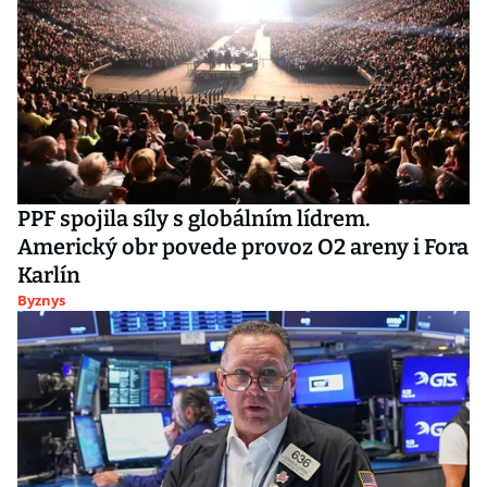
PPF spojila síly s globálním lídrem.
Americký obr povede provoz O2 areny i Fora
Karlín
Byznys