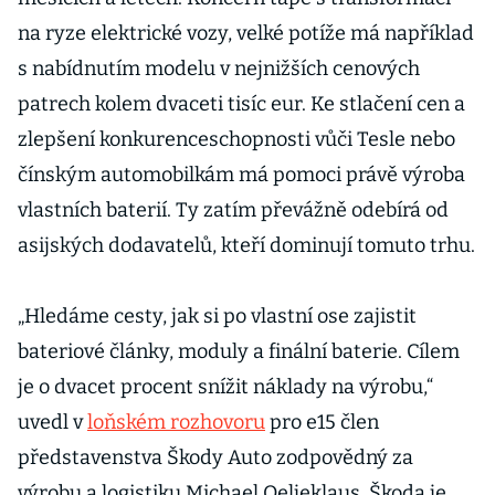
na ryze elektrické vozy, velké potíže má například
s nabídnutím modelu v nejnižších cenových
patrech kolem dvaceti tisíc eur. Ke stlačení cen a
zlepšení konkurenceschopnosti vůči Tesle nebo
čínským automobilkám má pomoci právě výroba
vlastních baterií. Ty zatím převážně odebírá od
asijských dodavatelů, kteří dominují tomuto trhu.
„Hledáme cesty, jak si po vlastní ose zajistit
bateriové články, moduly a finální baterie. Cílem
je o dvacet procent snížit náklady na výrobu,“
uvedl v
loňském rozhovoru
pro e15 člen
představenstva Škody Auto zodpovědný za
výrobu a logistiku Michael Oeljeklaus. Škoda je