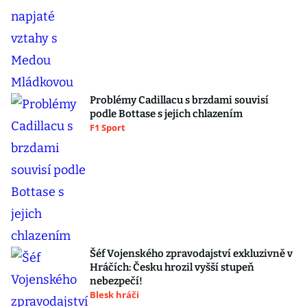
Problémy Cadillacu s brzdami souvisí
podle Bottase s jejich chlazením
F1 Sport
Šéf Vojenského zpravodajství exkluzivně v
Hráčích: Česku hrozil vyšší stupeň
nebezpečí!
Blesk hráči