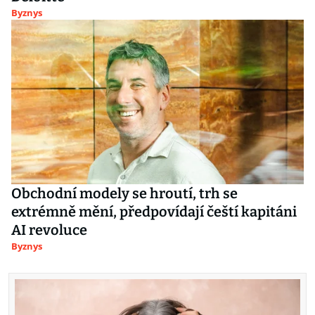
Byznys
Obchodní modely se hroutí, trh se
extrémně mění, předpovídají čeští kapitáni
AI revoluce
Byznys