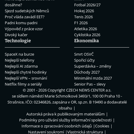
dosáhne?
Fotbal 2026/27
Sjezd sudetských Němců
Hokej 2026
Proč vláda zavádí EET?
Tenis 2026
Padni komu padni
F1 2026
Výpověď z práce vzor
Atletika 2026
Divoký kačer
Cyklistika 2026
Technologie
Ekonomika
SpaceX na burze
Smrt OSVČ
Nejlepší telefony
Spořicí účty
Nejlepší AI zdarma
Superdávka – změny
Nejlepší chytré hodinky
Důchody 2027
Nejlepší VPN – srovnání
Minimální mzda 2027
Netflix filmy a seriály
Senior Pas – slevy
© 2001 - 2026 Copyright
CZECH NEWS CENTER a.s.
se sídlem náměstí Marie Schmolkové 3493/1, 100 00 Praha 10 -
Strašnice, IČO: 02346826, zapsána v OR, sp.zn. B 19490 a dodavatelé
obsahu
Autorská práva k publikovaným materiálům
Podmínky pro užívání služby informační společnosti
Informace o zpracování osobních údajů
Cookies
Nastavení soukromí
Vlastnická struktura