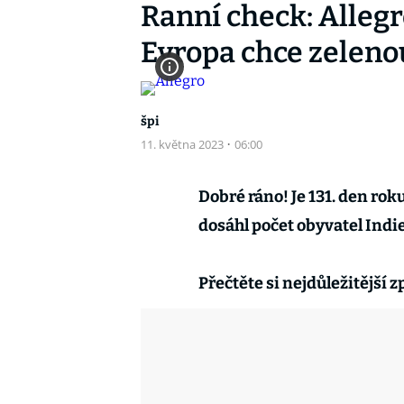
Ranní check: Allegr
Evropa chce zelenou
špi
11. května 2023
·
06:00
Dobré ráno! Je 131. den rok
dosáhl počet obyvatel Indie
Přečtěte si nejdůležitější 