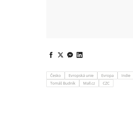
Česko
Evropská unie
Evropa
Indie
Tomáš Budník
Mall.cz
CZC