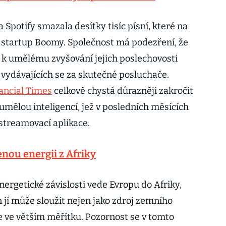
Spotify smazala desítky tisíc písní, které na
 startup Boomy. Společnost má podezření, že
 k umělému zvyšování jejich poslechovosti
vydávajících se za skutečné posluchače.
ancial Times
celkově chystá důrazněji zakročit
mělou inteligencí, jež v posledních měsících
streamovací aplikace.
nou energii z Afriky
ergetické závislosti vede Evropu do Afriky,
n jí může sloužit nejen jako zdroj zemního
ie ve větším měřítku. Pozornost se v tomto