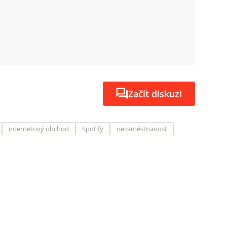
Začít diskuzi
internetový obchod
Spotify
nezaměstnanost