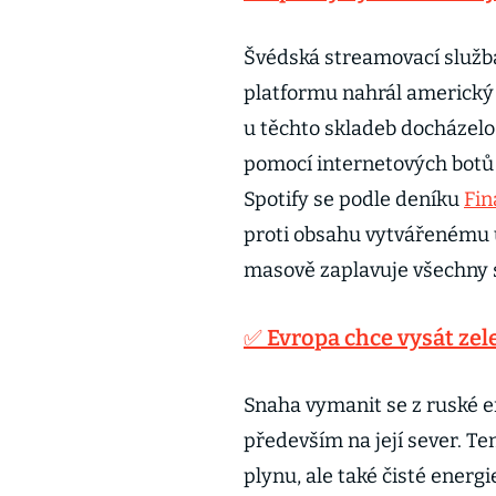
Švédská streamovací služba 
platformu nahrál americký
u těchto skladeb docházelo
pomocí internetových botů 
Spotify se podle deníku
Fin
proti obsahu vytvářenému u
masově zaplavuje všechny 
✅ Evropa chce vysát zele
Snaha vymanit se z ruské en
především na její sever. Te
plynu, ale také čisté energ