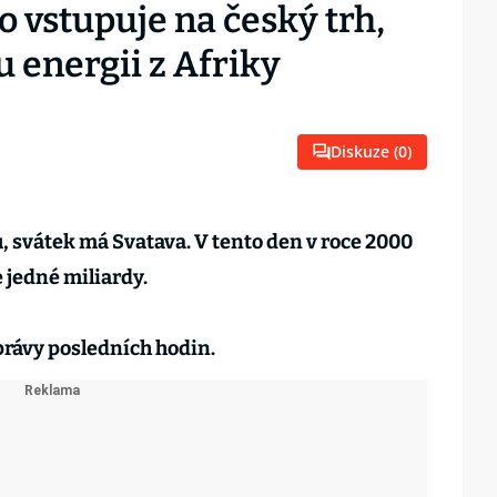
o vstupuje na český trh,
 energii z Afriky
Diskuze (
0
)
u, svátek má Svatava. V tento den v roce 2000
 jedné miliardy.
zprávy posledních hodin.