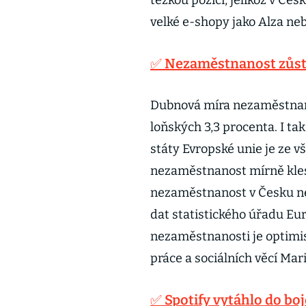
těžkou pozici, jelikož v Če
velké e-shopy jako Alza ne
✅ Nezaměstnanost zůstáv
Dubnová míra nezaměstnano
loňských 3,3 procenta. I ta
státy Evropské unie je ze v
nezaměstnanost mírně klesl
nezaměstnanost v Česku nej
dat statistického úřadu Euro
nezaměstnanosti je optimis
práce a sociálních věcí Mar
✅ Spotify vytáhlo do b