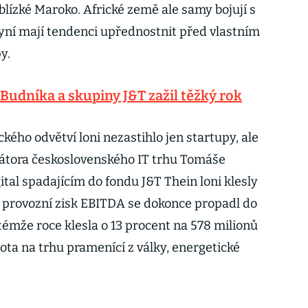
lízké Maroko. Africké země ale samy bojují s
yní mají tendenci upřednostnit před vlastním
y.
 Budníka a skupiny J&T zažil těžký rok
kého odvětví loni nezastihlo jen startupy, ale
dátora československého IT trhu Tomáše
tal spadajícím do fondu J&T Thein loni klesly
a provozní zisk EBITDA se dokonce propadl do
témže roce klesla o 13 procent na 578 milionů
ota na trhu pramenící z války, energetické