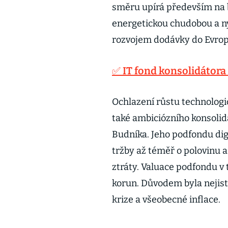
směru upírá především na b
energetickou chudobou a n
rozvojem dodávky do Evrop
✅ IT fond konsolidátora
Ochlazení růstu technologic
také ambiciózního konsoli
Budníka. Jeho podfondu digi
tržby až téměř o polovinu 
ztráty. Valuace podfondu v 
korun. Důvodem byla nejist
krize a všeobecné inflace.