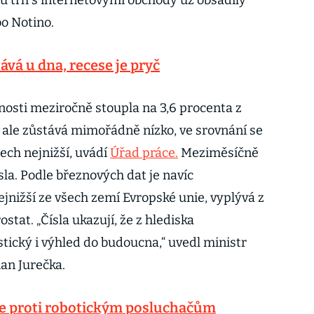
sku trh s internetovými obchody už obsadily
bo Notino.
á u dna, recese je pryč
sti meziročně stoupla na 3,6 procenta z
k ale zůstává mimořádně nízko, ve srovnání se
šech nejnižší, uvádí
Úřad práce.
Meziměsíčně
a. Podle březnových dat je navíc
nižší ze všech zemí Evropské unie, vyplývá z
stat. „Čísla ukazují, že z hlediska
tický i výhled do budoucna,“ uvedl ministr
ian Jurečka.
oje proti robotickým posluchačům