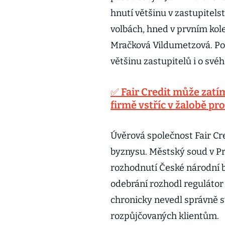
hnutí většinu v zastupitels
volbách, hned v prvním kole
Mračková Vildumetzová. Pora
většinu zastupitelů i o své
✅ Fair Credit může zatím
firmě vstříc v žalobě pr
Úvěrová společnost Fair Cr
byznysu. Městský soud v Praz
rozhodnutí České národní b
odebrání rozhodl regulátor 
chronicky nevedl správně s
rozpůjčovaných klientům.