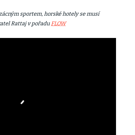
vzácným sportem, horské hotely se musí
katel Rattaj v pořadu
FLOW