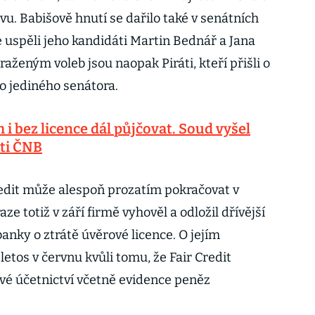
tvu. Babišově hnutí se dařilo také v senátních
 uspěli jeho kandidáti Martin Bednář a Jana
ženým voleb jsou naopak Piráti, kteří přišli o
ho jediného senátora.
 i bez licence dál půjčovat. Soud vyšel
oti ČNB
edit může alespoň prozatím pokračovat v
e totiž v září firmě vyhověl a odložil dřívější
anky o ztrátě úvěrové licence. O jejím
letos v červnu kvůli tomu, že Fair Credit
vé účetnictví včetně evidence peněz