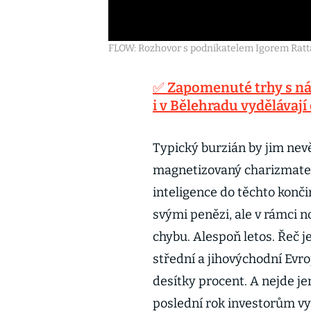
FLOW: Rozhovor s podnikatelem Igorem Ratt
✅ Zapomenuté trhy s ná
i v Bělehradu vydělávají
Typický burzián by jim nev
magnetizovaný charizmatem
inteligence do těchto končin
svými penězi, ale v rámci n
chybu. Alespoň letos. Řeč j
střední a jihovýchodní Evr
desítky procent. A nejde je
poslední rok investorům vy