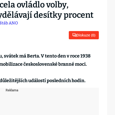
ela ovládlo volby,
dělávají desítky procent
Diskuze (
0
)
u, svátek má Berta. V tento den v roce 1938
mobilizace československé branné moci.
důležitějších událostí posledních hodin.