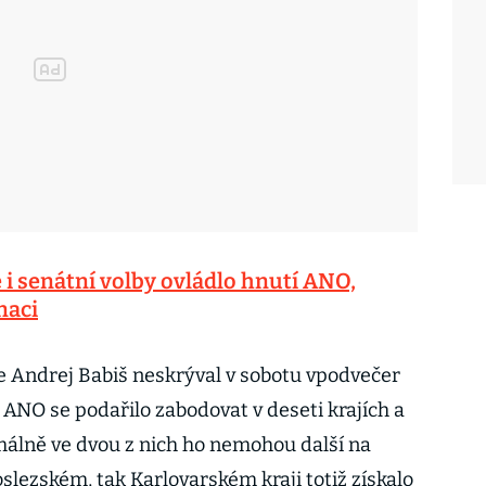
é i senátní volby ovládlo hnutí ANO,
naci
 Andrej Babiš neskrýval v sobotu vpodvečer
 ANO se podařilo zabodovat v deseti krajích a
imálně ve dvou z nich ho nemohou další na
oslezském, tak Karlovarském kraji totiž získalo