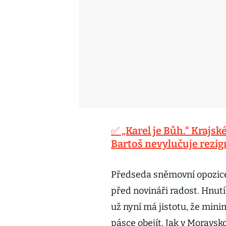
✅ „Karel je Bůh.“ Krajsk
Bartoš nevylučuje rezig
Předseda sněmovní opozice
před novináři radost. Hnutí
už nyní má jistotu, že min
pásce obejít. Jak v Moravsk