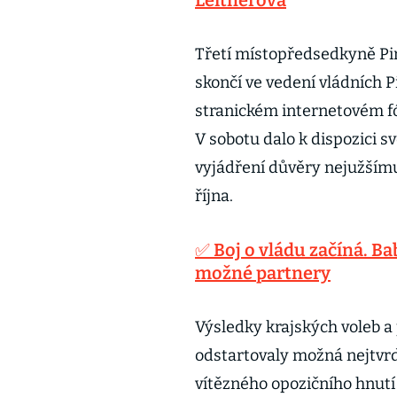
Třetí místopředsedkyně Pir
skončí ve vedení vládních P
stranickém internetovém fó
V sobotu dalo k dispozici s
vyjádření důvěry nejužšímu 
října.
✅ Boj o vládu začíná. Bab
možné partnery
Výsledky krajských voleb a 
odstartovaly možná nejtvrd
vítězného opozičního hnutí 