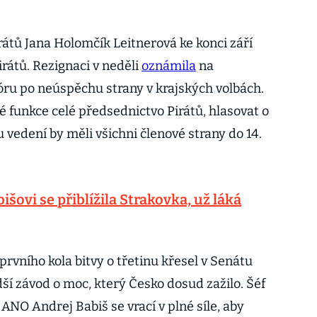
átů Jana Holomčík Leitnerová ke konci září
irátů. Rezignaci v neděli
oznámila
na
ru po neúspěchu strany v krajských volbách.
vé funkce celé předsednictvo Pirátů, hlasovat o
vedení by měli všichni členové strany do 14.
išovi se přiblížila Strakovka, už láká
prvního kola bitvy o třetinu křesel v Senátu
ší závod o moc, který Česko dosud zažilo. Šéf
ANO Andrej Babiš se vrací v plné síle, aby