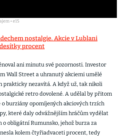
ajem • e15
dechem nostalgie. Akcie v Lublani
 desítky procent
ěnoval ani minutu své pozornosti. Investor
 Wall Street a uhranutý akciemi umělé
 prakticky nezavítá. A když už, tak nikoli
ostalgické retro dovolené. A udělal by přitom
e o burziány opomíjených akciových trzích
opy, které daly odvážnějším hráčům vydělat
n o obligátní Rumunsko, jehož burza za
nesla kolem čtyřiadvaceti procent, tedy