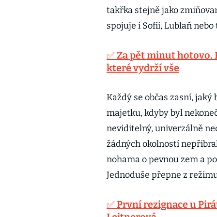
takřka stejně jako zmiňovaná
spojuje i Sofii, Lublaň nebo
✅ Za pět minut hotovo. 
které vydrží vše
Každý se občas zasní, jaký
majetku, kdyby byl nekoneč
neviditelný, univerzálně ne
žádných okolností nepřibral
nohama o pevnou zem a pok
Jednoduše přepne z režimu s
✅ První rezignace u Pi
Leitnerová