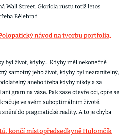
 Wall Street. Gloriola růstu totiž letos
 třeba Bělehrad.
Polopatický návod na tvorbu portfolia,
 by byl život, kdyby… Kdyby měl nekonečně
ný samotný jeho život, kdyby byl nezranitelný,
odolatelný anebo třeba kdyby nikdy a za
 ani gram na váze. Pak zase otevře oči, opře se
račuje ve svém suboptimálním životě.
nění do pragmatické reality. A to je chyba.
rátů, končí místopředsedkyně Holomčík