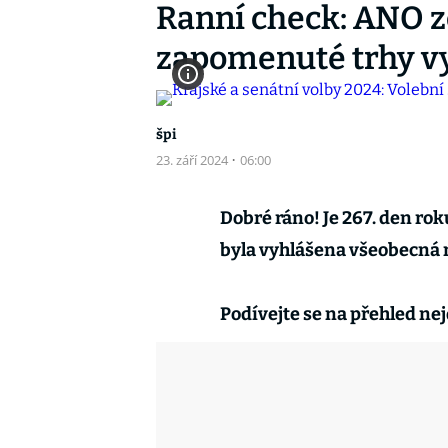
Ranní check: ANO zc
zapomenuté trhy vy
špi
23. září 2024
·
06:00
Dobré ráno! Je 267. den rok
byla vyhlášena všeobecná 
Podívejte se na přehled nej