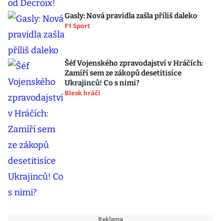
Gasly: Nová pravidla zašla příliš daleko
F1 Sport
Šéf Vojenského zpravodajství v Hráčích:
Zamíří sem ze zákopů desetitisíce
Ukrajinců! Co s nimi?
Blesk hráči