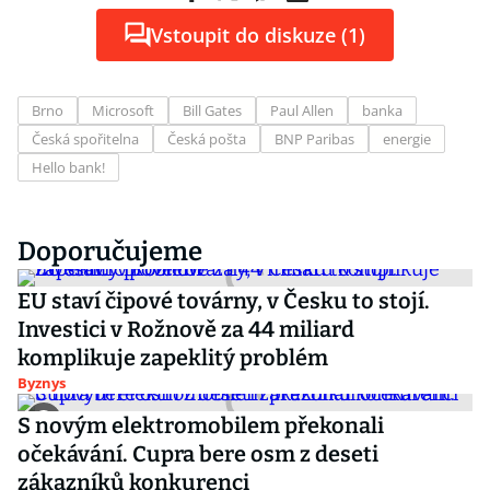
Vstoupit do diskuze (1)
Brno
Microsoft
Bill Gates
Paul Allen
banka
Česká spořitelna
Česká pošta
BNP Paribas
energie
Hello bank!
Doporučujeme
EU staví čipové továrny, v Česku to stojí.
Investici v Rožnově za 44 miliard
komplikuje zapeklitý problém
Byznys
S novým elektromobilem překonali
očekávání. Cupra bere osm z deseti
zákazníků konkurenci