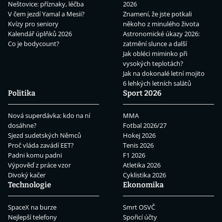
Neštovice: příznaky, léčba
2026
V čem jezdí Yamal a Mesii?
Znamení, že jste potkali
Kvízy pro seniory
někoho z minulého života
Kalendář úplňků 2026
Astronomické úkazy 2026:
Co je bodycount?
zatmění slunce a další
Jak obléci miminko při
vysokých teplotách?
Jak na dokonalé letní mojito
6 lehkých letních salátů
Politika
Sport 2026
Nová superdávka: kdo na ní
MMA
dosáhne?
Fotbal 2026/27
Sjezd sudetských Němců
Hokej 2026
Proč vláda zavádí EET?
Tenis 2026
Padni komu padni
F1 2026
Výpověď z práce vzor
Atletika 2026
Divoký kačer
Cyklistika 2026
Technologie
Ekonomika
SpaceX na burze
Smrt OSVČ
Nejlepší telefony
Spořicí účty