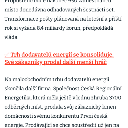
Propuštěno bude nakonec 950 zaměstnanců
místo donedávna odhadovaných šestnácti set.
Transformace pošty plánovaná na letošní a příští
rok si vyžádá 8,4 miliardy korun, předpokládá
vláda.
✅ Trh dodavatelů energií se konsoliduje.
Své zákazníky prodal další menší hráč
Na maloobchodním trhu dodavatelů energií
skončila další firma. Společnost Česká Regionální
Energetika, která měla ještě v lednu zhruba 3700
odběrných míst, prodala svůj zákaznický kmen
domácností svému konkurentu První česká
energie. Prodávající se chce soustředit už jen na