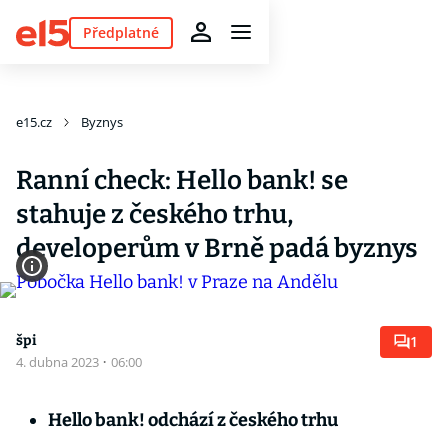
Předplatné
e15.cz
Byznys
Ranní check: Hello bank! se
stahuje z českého trhu,
developerům v Brně padá byznys
špi
1
4. dubna 2023
·
06:00
Hello bank! odchází z českého trhu