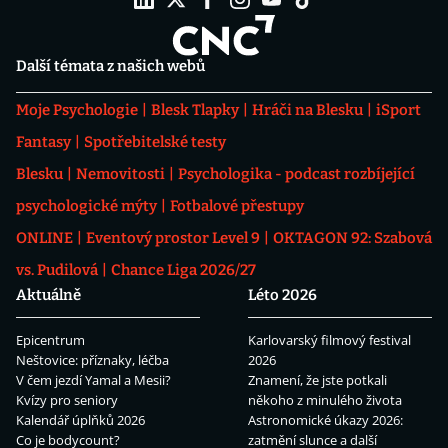
Další témata z našich webů
Moje Psychologie
Blesk Tlapky
Hráči na Blesku
iSport
Fantasy
Spotřebitelské testy
Blesku
Nemovitosti
Psychologika - podcast rozbíjející
psychologické mýty
Fotbalové přestupy
ONLINE
Eventový prostor Level 9
OKTAGON 92: Szabová
vs. Pudilová
Chance Liga 2026/27
Aktuálně
Léto 2026
Epicentrum
Karlovarský filmový festival
Neštovice: příznaky, léčba
2026
V čem jezdí Yamal a Mesii?
Znamení, že jste potkali
Kvízy pro seniory
někoho z minulého života
Kalendář úplňků 2026
Astronomické úkazy 2026:
Co je bodycount?
zatmění slunce a další