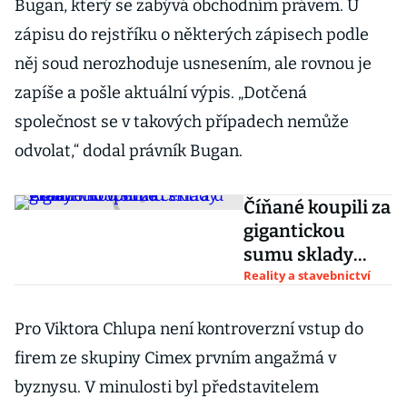
Bugan, který se zabývá obchodním právem. U
zápisu do rejstříku o některých zápisech podle
něj soud nerozhoduje usnesením, ale rovnou je
zapíše a pošle aktuální výpis. „Dotčená
společnost se v takových případech nemůže
odvolat,“ dodal právník Bugan.
Číňané koupili za
gigantickou
sumu sklady
Amazonu včetně
Reality a stavebnictví
centra u Prahy
Pro Viktora Chlupa není kontroverzní vstup do
firem ze skupiny Cimex prvním angažmá v
byznysu. V minulosti byl představitelem