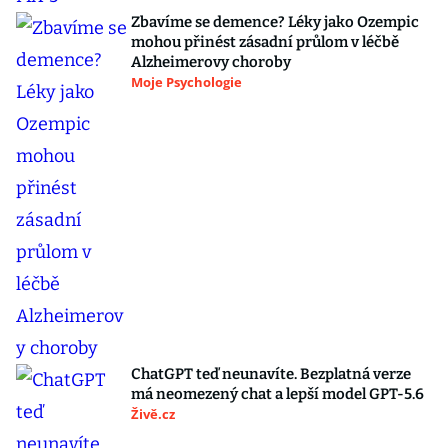
Zbavíme se demence? Léky jako Ozempic
mohou přinést zásadní průlom v léčbě
Alzheimerovy choroby
Moje Psychologie
ChatGPT teď neunavíte. Bezplatná verze
má neomezený chat a lepší model GPT-5.6
Živě.cz