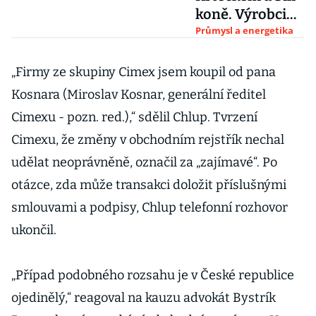
koně. Výrobci
osvětlení čelí
Průmysl a energetika
novému
insolvenčnímu
„Firmy ze skupiny Cimex jsem koupil od pana
útoku
Kosnara (Miroslav Kosnar, generální ředitel
Cimexu - pozn. red.),“ sdělil Chlup. Tvrzení
Cimexu, že změny v obchodním rejstřík nechal
udělat neoprávněně, označil za „zajímavé“. Po
otázce, zda může transakci doložit příslušnými
smlouvami a podpisy, Chlup telefonní rozhovor
ukončil.
„Případ podobného rozsahu je v České republice
ojedinělý,“ reagoval na kauzu advokát Bystrík