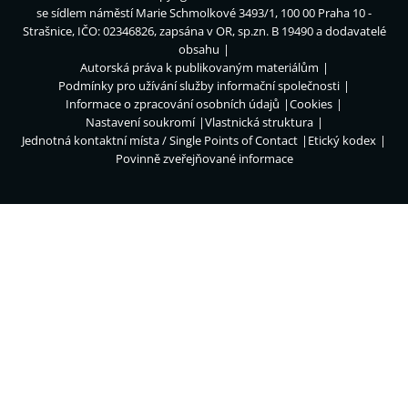
se sídlem náměstí Marie Schmolkové 3493/1, 100 00 Praha 10 -
Strašnice, IČO: 02346826, zapsána v OR, sp.zn. B 19490 a dodavatelé
obsahu
Autorská práva k publikovaným materiálům
Podmínky pro užívání služby informační společnosti
Informace o zpracování osobních údajů
Cookies
Nastavení soukromí
Vlastnická struktura
Jednotná kontaktní místa / Single Points of Contact
Etický kodex
Povinně zveřejňované informace