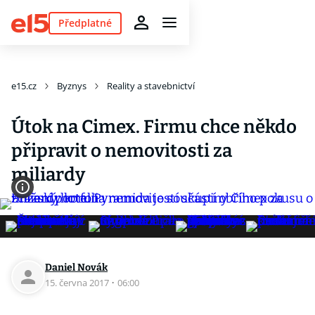
Předplatné
e15.cz
Byznys
Reality a stavebnictví
Útok na Cimex. Firmu chce někdo
připravit o nemovitosti za
miliardy
Daniel Novák
15. června 2017
·
06:00