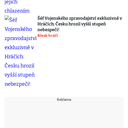
Šéf Vojenského zpravodajství exkluzivně v
Hráčích: Česku hrozil vyšší stupeň
nebezpečí!
Blesk hráči