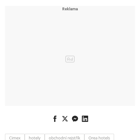
Cimex
hotely
obchodní rejstřík
Orea hotels