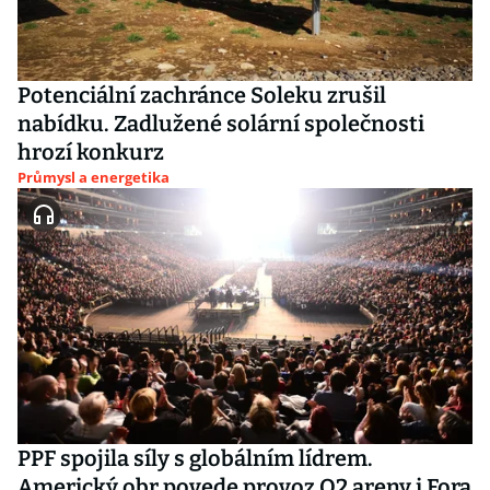
Potenciální zachránce Soleku zrušil
nabídku. Zadlužené solární společnosti
hrozí konkurz
Průmysl a energetika
PPF spojila síly s globálním lídrem.
Americký obr povede provoz O2 areny i Fora