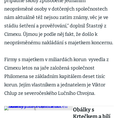
případné škody způsobené jednáním
neoprávněné osoby v dotčených společnostech
nám aktuálně též nejsou zatím známy, věc je ve
stádiu šetření a prověřování,“ doplnil Štastný z
Cimexu. Újmou je podle něj fakt, že došlo k
neoprávněnému nakládání s majetkem koncernu.
Firmy s majetkem v miliardách korun vyvedla z
Cimexu letos na jaře založená společnost
Philomena se základním kapitálem deset tisíc
korun. Jejím vlastníkem a jednatelem je Viktor
Chlup ze severočeského Lučního Chvojna.
Obálky s
Krtečkem a bílí