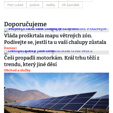
Petr Lukeš
policie
reality
Vít Zaorálek
Doporučujeme
Vláda proškrtala mapu větrných zón.
Podívejte se, jestli ta u vaší chalupy zůstala
Domácí
Češi propadli motorkám. Král trhu těží z
trendu, který jiné děsí
Obchod a služby