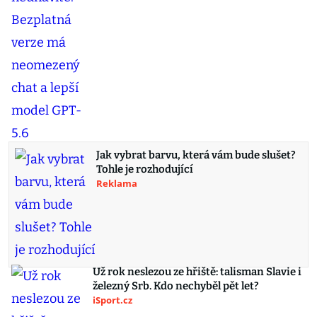
Jak vybrat barvu, která vám bude slušet?
Tohle je rozhodující
Reklama
Už rok neslezou ze hřiště: talisman Slavie i
železný Srb. Kdo nechyběl pět let?
iSport.cz