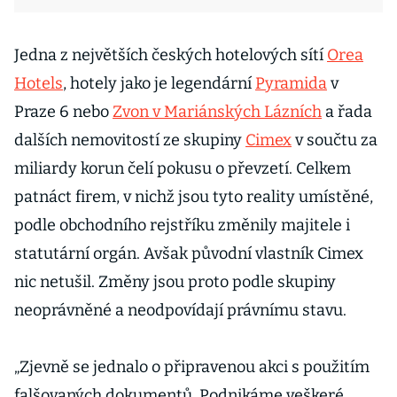
Jedna z největších českých hotelových sítí
Orea
Hotels
, hotely jako je legendární
Pyramida
v
Praze 6 nebo
Zvon v Mariánských Lázních
a řada
dalších nemovitostí ze skupiny
Cimex
v součtu za
miliardy korun čelí pokusu o převzetí. Celkem
patnáct firem, v nichž jsou tyto reality umístěné,
podle obchodního rejstříku změnily majitele i
statutární orgán. Avšak původní vlastník Cimex
nic netušil. Změny jsou proto podle skupiny
neoprávněné a neodpovídají právnímu stavu.
„Zjevně se jednalo o připravenou akci s použitím
falšovaných dokumentů. Podnikáme veškeré