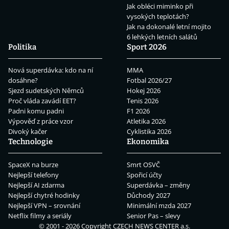
Jak obléci miminko při
vysokých teplotách?
Jak na dokonalé letní mojito
6 lehkých letních salátů
Politika
Sport 2026
Nová superdávka: kdo na ní
MMA
dosáhne?
Fotbal 2026/27
Sjezd sudetských Němců
Hokej 2026
Proč vláda zavádí EET?
Tenis 2026
Padni komu padni
F1 2026
Výpověď z práce vzor
Atletika 2026
Divoký kačer
Cyklistika 2026
Technologie
Ekonomika
SpaceX na burze
Smrt OSVČ
Nejlepší telefony
Spořicí účty
Nejlepší AI zdarma
Superdávka – změny
Nejlepší chytré hodinky
Důchody 2027
Nejlepší VPN – srovnání
Minimální mzda 2027
Netflix filmy a seriály
Senior Pas – slevy
© 2001 - 2026 Copyright
CZECH NEWS CENTER a.s.