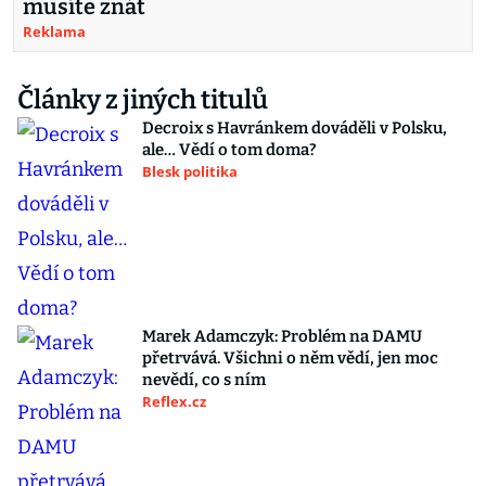
musíte znát
Reklama
Články z jiných titulů
Decroix s Havránkem dováděli v Polsku,
ale… Vědí o tom doma?
Blesk politika
Marek Adamczyk: Problém na DAMU
přetrvává. Všichni o něm vědí, jen moc
nevědí, co s ním
Reflex.cz