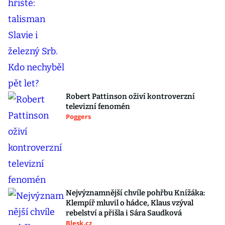
Robert Pattinson oživí kontroverzní
televizní fenomén
Poggers
Nejvýznamnější chvíle pohřbu Knížáka:
Klempíř mluvil o hádce, Klaus vzýval
rebelství a přišla i Sára Saudková
Blesk.cz