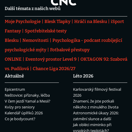
Další témata z našich webů
Moje Psychologie
Blesk Tlapky
Hráči na Blesku
iSport
Fantasy
Spotřebitelské testy
Blesku
Nemovitosti
Psychologika - podcast rozbíjející
psychologické mýty
Fotbalové přestupy
ONLINE
Eventový prostor Level 9
OKTAGON 92: Szabová
vs. Pudilová
Chance Liga 2026/27
Aktuálně
Léto 2026
Epicentrum
Karlovarský filmový festival
Neštovice: příznaky, léčba
2026
V čem jezdí Yamal a Mesii?
Znamení, že jste potkali
Kvízy pro seniory
někoho z minulého života
Kalendář úplňků 2026
Astronomické úkazy 2026:
Co je bodycount?
zatmění slunce a další
Jak obléci miminko při
vysokých teplotách?