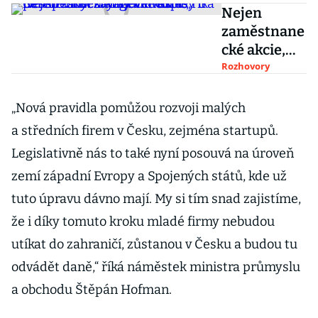
Nejen
zaměstnane
cké akcie,
Česko musí
Rozhovory
zvýhodnit
odpisy u
„Nová pravidla pomůžou rozvoji malých
neúspěšnýc
a středních firem v Česku, zejména startupů.
h angel
Legislativně nás to také nyní posouvá na úroveň
investic,
zemí západní Evropy a Spojených států, kde už
říká partner
Rockaway
tuto úpravu dávno mají. My si tím snad zajistíme,
Ventures
že i díky tomuto kroku mladé firmy nebudou
utíkat do zahraničí, zůstanou v Česku a budou tu
odvádět daně,“ říká náměstek ministra průmyslu
a obchodu Štěpán Hofman.