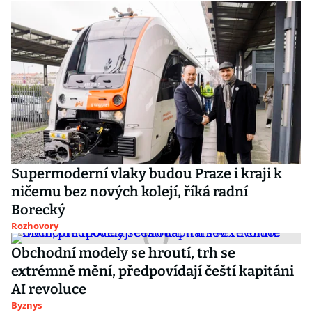
Supermoderní vlaky budou Praze i kraji k
ničemu bez nových kolejí, říká radní
Borecký
Rozhovory
Obchodní modely se hroutí, trh se
extrémně mění, předpovídají čeští kapitáni
AI revoluce
Byznys