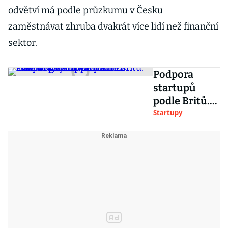
odvětví má podle průzkumu v Česku
zaměstnávat zhruba dvakrát více lidí než finanční
sektor.
Podpora
startupů
podle Britů.
Daňové
Startupy
zvýhodnění
může změnit
přístup
domácností
k rizikovým
investicím