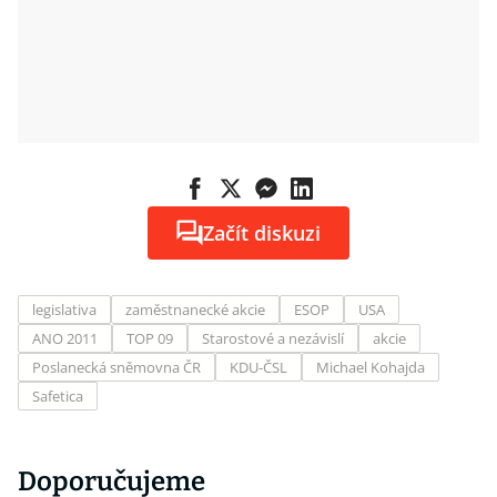
Začít diskuzi
legislativa
zaměstnanecké akcie
ESOP
USA
ANO 2011
TOP 09
Starostové a nezávislí
akcie
Poslanecká sněmovna ČR
KDU-ČSL
Michael Kohajda
Safetica
Doporučujeme