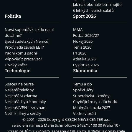
Jak na dokonalé letní mojito
6 lehkých letních salátů
Politika
Sport 2026
Nová superdávka: kdo na ní
MMA
dosáhne?
Fotbal 2026/27
Sjezd sudetských Němců
Hokej 2026
Proč vláda zavádí EET?
Tenis 2026
Padni komu padni
F1 2026
Výpověď z práce vzor
Atletika 2026
Divoký kačer
Cyklistika 2026
Technologie
Ekonomika
SpaceX na burze
Temu a clo
Nejlepší telefony
Spořicí účty
Nejlepší AI zdarma
Superdávka – změny
Nejlepší chytré hodinky
Chybějící roky k důchodu
Nejlepší VPN – srovnání
Minimální mzda 2027
Netflix filmy a seriály
Vedro v práci
© 2001 - 2026 Copyright
CZECH NEWS CENTER a.s.
se sídlem náměstí Marie Schmolkové 3493/1, 100 00 Praha 10 -
Strašnice, IČO: 02346826, zapsána v OR, sp.zn. B 19490 a dodavatelé