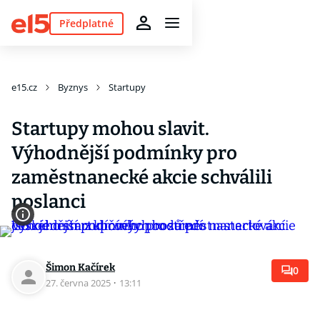
Předplatné
e15.cz
Byznys
Startupy
Startupy mohou slavit.
Výhodnější podmínky pro
zaměstnanecké akcie schválili
poslanci
Šimon Kačírek
0
27. června 2025
·
13:11