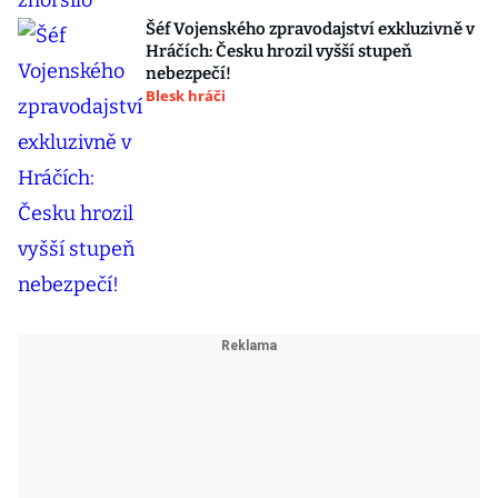
Šéf Vojenského zpravodajství exkluzivně v
Hráčích: Česku hrozil vyšší stupeň
nebezpečí!
Blesk hráči