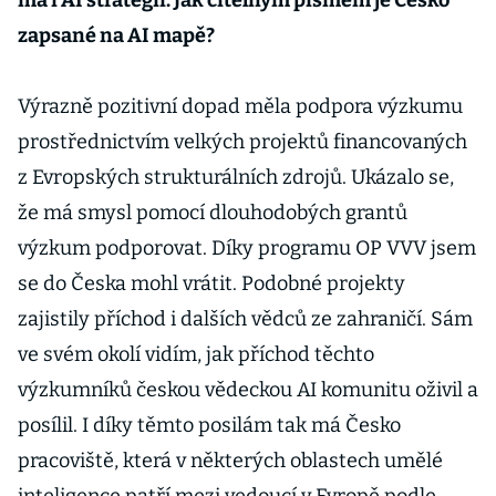
má i AI strategii. Jak čitelným písmem je Česko
zapsané na AI mapě?
Výrazně pozitivní dopad měla podpora výzkumu
prostřednictvím velkých projektů financovaných
z Evropských strukturálních zdrojů. Ukázalo se,
že má smysl pomocí dlouhodobých grantů
výzkum podporovat. Díky programu OP VVV jsem
se do Česka mohl vrátit. Podobné projekty
zajistily příchod i dalších vědců ze zahraničí. Sám
ve svém okolí vidím, jak příchod těchto
výzkumníků českou vědeckou AI komunitu oživil a
posílil. I díky těmto posilám tak má Česko
pracoviště, která v některých oblastech umělé