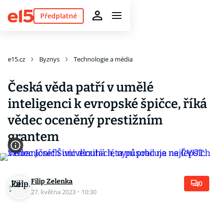
Předplatné
e15.cz
Byznys
Technologie a média
Česká věda patří v umělé
inteligenci k evropské špičce, říká
vědec oceněný prestižním
grantem
Filip Zelenka
0
27. května 2023
·
10:30