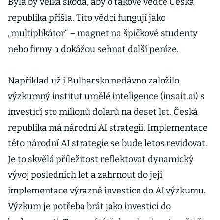
Byla by velká škoda, aby o takové vědce Česká
republika přišla. Tito vědci fungují jako
„multiplikátor“ – magnet na špičkové studenty
nebo firmy a dokážou sehnat další peníze.
Například už i Bulharsko nedávno založilo
výzkumný institut umělé inteligence (insait.ai) s
investicí sto milionů dolarů na deset let. Česká
republika má národní AI strategii. Implementace
této národní AI strategie se bude letos revidovat.
Je to skvělá příležitost reflektovat dynamický
vývoj posledních let a zahrnout do její
implementace výrazné investice do AI výzkumu.
Výzkum je potřeba brát jako investici do