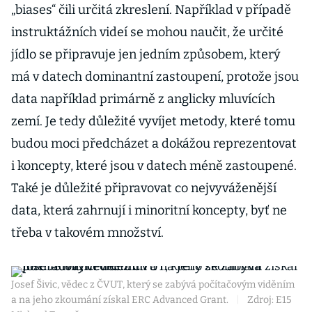
„biases“ čili určitá zkreslení. Například v případě
instruktážních videí se mohou naučit, že určité
jídlo se připravuje jen jedním způsobem, který
má v datech dominantní zastoupení, protože jsou
data například primárně z anglicky mluvících
zemí. Je tedy důležité vyvíjet metody, které tomu
budou moci předcházet a dokážou reprezentovat
i koncepty, které jsou v datech méně zastoupené.
Také je důležité připravovat co nejvyváženější
data, která zahrnují i minoritní koncepty, byť ne
třeba v takovém množství.
Josef Šivic, vědec z ČVUT, který se zabývá počítačovým viděním
a na jeho zkoumání získal ERC Advanced Grant.
|
Zdroj: E15