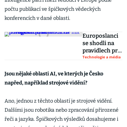
inteligence patří mezi vedoucí v Evropě podle
počtu publikací ve špičkových vědeckých
konferencích v dané oblasti.
Europoslanci
se shodli na
pravidlech pro
umělou
Technologie a média
inteligenci.
ChatGPT bude
Jsou nějaké oblasti AI, ve kterých je Česko
mít nové
napřed, například strojové vidění?
povinnosti
Ano, jednou z těchto oblastí je strojové vidění.
Dalšími jsou robotika nebo zpracování přirozené
řeči a jazyka. Špičkových výsledků dosahujeme i