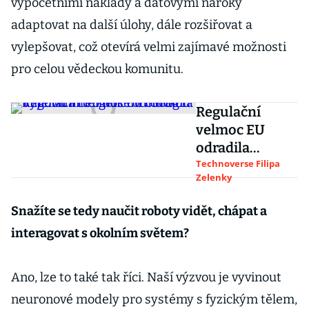
výpočetními náklady a datovými nároky
adaptovat na další úlohy, dále rozšiřovat a
vylepšovat, což otevírá velmi zajímavé možnosti
pro celou vědeckou komunitu.
Regulační
velmoc EU
odradila
umělou
Technoverse Filipa
Zelenky
inteligenci od
Googlu.
Snažíte se tedy naučit roboty vidět, chápat a
Vypovídá to o
interagovat s okolním světem?
dušení inovací
Ano, lze to také tak říci. Naší výzvou je vyvinout
neuronové modely pro systémy s fyzickým tělem,