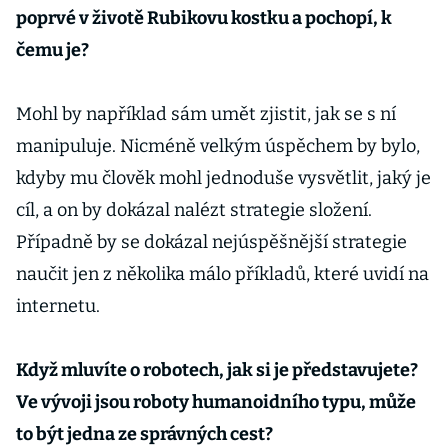
poprvé v životě Rubikovu kostku a pochopí, k
čemu je?
Mohl by například sám umět zjistit, jak se s ní
manipuluje. Nicméně velkým úspěchem by bylo,
kdyby mu člověk mohl jednoduše vysvětlit, jaký je
cíl, a on by dokázal nalézt strategie složení.
Případně by se dokázal nejúspěšnější strategie
naučit jen z několika málo příkladů, které uvidí na
internetu.
Když mluvíte o robotech, jak si je představujete?
Ve vývoji jsou roboty humanoidního typu, může
to být jedna ze správných cest?