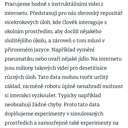
Pracujeme hodně s instruktážními videi z
internetu. Představují pro nás obrovský repozitář
vícekrokových úloh, kde člověk interaguje s
okolním prostředím, aby docílil nějakého
složitějšího úkolu, a zároveň o tom mluví v
přirozeném jazyce. Například vymění
pneumatiku nebo uvaří nějaké jídlo. Na internetu
jsou miliony takových videí pro desetitisíce
různých úloh. Tato data mohou tvořit určitý
základ, nicméně robotu úplně nenahradí možnost
si interakci vyzkoušet. Typicky například
neobsahují žádné chyby. Proto tato data
doplňujeme experimenty v simulovaných
prostředích a samozřejmě také experimenty na