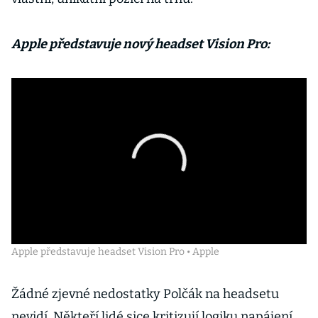
Apple představuje nový headset Vision Pro:
Apple představuje headset Vision Pro • Apple
Žádné zjevné nedostatky Polčák na headsetu
nevidí. Někteří lidé sice kritizují logiku napájení,