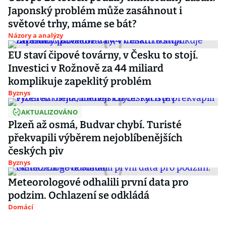
Japonský problém může zasáhnout i
světové trhy, máme se bát?
Názory a analýzy
EU staví čipové továrny, v Česku to stojí.
Investici v Rožnově za 44 miliard
komplikuje zapeklitý problém
Byznys
AKTUALIZOVÁNO
Plzeň až osmá, Budvar chybí. Turisté
překvapili výběrem nejoblíbenějších
českých piv
Byznys
Meteorologové odhalili první data pro
podzim. Ochlazení se odkládá
Domácí