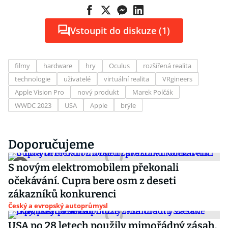
Vstoupit do diskuze (1)
filmy
hardware
hry
Oculus
rozšířená realita
technologie
uživatelé
virtuální realita
VRgineers
Apple Vision Pro
nový produkt
Marek Polčák
WWDC 2023
USA
Apple
brýle
Doporučujeme
S novým elektromobilem překonali
očekávání. Cupra bere osm z deseti
zákazníků konkurenci
Český a evropský autoprůmysl
USA po 28 letech použily mimořádný zásah.