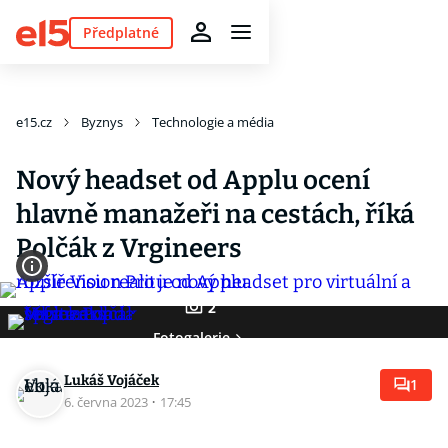
Předplatné
e15.cz
Byznys
Technologie a média
Nový headset od Applu ocení
hlavně manažeři na cestách, říká
Polčák z Vrgineers
2
Fotogalerie
Lukáš Vojáček
1
6. června 2023
·
17:45