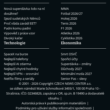
Nová superdávka: kdo na ní
MMA
dosáhne?
Fotbal 2026/27
Sjezd sudetských Němců
Hokej 2026
Proč vláda zavádí EET?
Tenis 2026
Padni komu padni
F1 2026
Výpověď z práce vzor
Atletika 2026
Divoký kačer
Cyklistika 2026
Technologie
Ekonomika
SpaceX na burze
Smrt OSVČ
Nejlepší telefony
Spořicí účty
Nejlepší AI zdarma
Superdávka – změny
Nejlepší chytré hodinky
Důchody 2027
Nejlepší VPN – srovnání
Minimální mzda 2027
Netflix filmy a seriály
Senior Pas – slevy
© 2001 - 2026 Copyright
CZECH NEWS CENTER a.s.
se sídlem náměstí Marie Schmolkové 3493/1, 100 00 Praha 10 -
Strašnice, IČO: 02346826, zapsána v OR, sp.zn. B 19490 a dodavatelé
obsahu
Autorská práva k publikovaným materiálům
Podmínky pro užívání služby informační společnosti