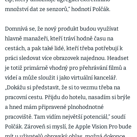
množství dat ze senzorů,“ hodnotí Polčák.
Domnívá se, že nový produkt budou využívat
hlavně manažeři, kteří tráví hodně času na
cestách, a pak také lidé, kteří třeba potřebují k
práci sledovat více obrazovek najednou. Headset
je totiž primárně vhodný pro přehrávání filmů a
videí a může sloužit i jako virtuální kancelář.
„Dokážu si představit, že si to vezmu třeba na
pracovní cestu. Přijdu do hotelu, nasadím si brýle
a hned mám připravené plnohodnotné
pracoviště. Tam vidím největší potenciál,“ soudí
Polčák. Zároveň si myslí, že Apple Vision Pro bude
mít u uživatelů obrovský ohlas, možná dokonce