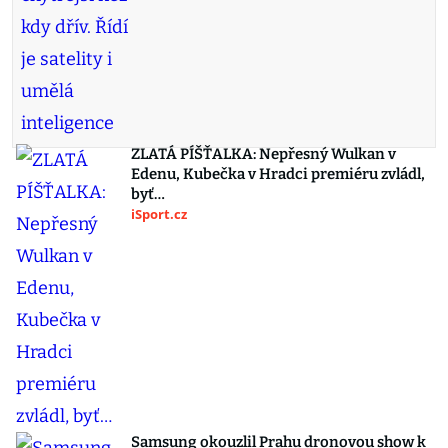
ZLATÁ PÍŠŤALKA: Nepřesný Wulkan v
Edenu, Kubečka v Hradci premiéru zvládl,
byť…
iSport.cz
Samsung okouzlil Prahu dronovou show k