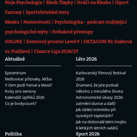
Moje Psychologie
Blesk Tlapky
Hráči na Blesku
iSport
Fantasy
Spotřebitelské testy
Blesku
Nemovitosti
Psychologika - podcast rozbíjející
psychologické mýty
Fotbalové přestupy
ONLINE
Eventový prostor Level 9
OKTAGON 92: Szabová
vs. Pudilová
Chance Liga 2026/27
Aktuálně
Léto 2026
Epicentrum
Karlovarský filmový festival
Neštovice: příznaky, léčba
2026
V čem jezdí Yamal a Mesii?
Znamení, že jste potkali
Kvízy pro seniory
někoho z minulého života
Kalendář úplňků 2026
Astronomické úkazy 2026:
Co je bodycount?
zatmění slunce a další
Jak obléci miminko při
vysokých teplotách?
Jak na dokonalé letní mojito
6 lehkých letních salátů
Politika
Sport 2026