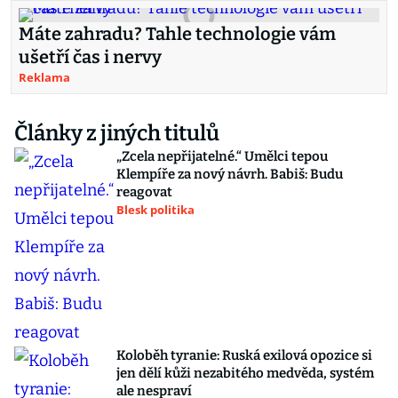
Máte zahradu? Tahle technologie vám
ušetří čas i nervy
Reklama
Články z jiných titulů
„Zcela nepřijatelné.“ Umělci tepou
Klempíře za nový návrh. Babiš: Budu
reagovat
Blesk politika
Koloběh tyranie: Ruská exilová opozice si
jen dělí kůži nezabitého medvěda, systém
ale nespraví