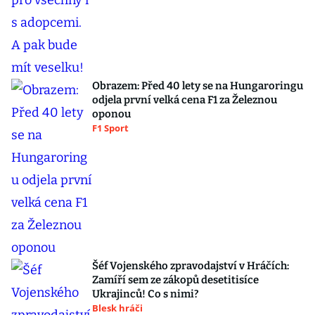
Obrazem: Před 40 lety se na Hungaroringu
odjela první velká cena F1 za Železnou
oponou
F1 Sport
Šéf Vojenského zpravodajství v Hráčích:
Zamíří sem ze zákopů desetitisíce
Ukrajinců! Co s nimi?
Blesk hráči