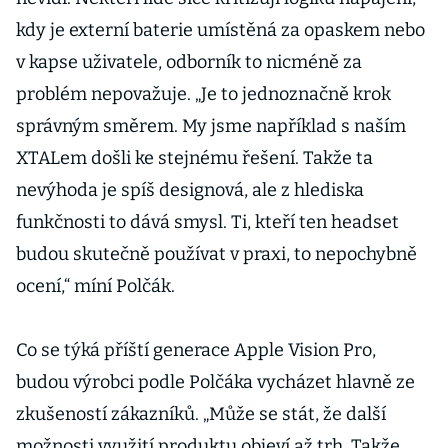
kdy je externí baterie umístěná za opaskem nebo
v kapse uživatele, odborník to nicméně za
problém nepovažuje. „Je to jednoznačně krok
správným směrem. My jsme například s naším
XTALem došli ke stejnému řešení. Takže ta
nevýhoda je spíš designová, ale z hlediska
funkčnosti to dává smysl. Ti, kteří ten headset
budou skutečně používat v praxi, to nepochybně
ocení,“ míní Polčák.
Co se týká příští generace Apple Vision Pro,
budou výrobci podle Polčáka vycházet hlavně ze
zkušeností zákazníků. „Může se stát, že další
možnosti využití produktu objeví až trh. Takže