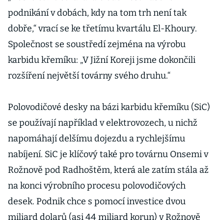
investory
podnikání v dobách, kdy na tom trh není tak
dobře,“ vrací se ke třetímu kvartálu El-Khoury.
Společnost se soustředí zejména na výrobu
karbidu křemíku: „V Jižní Koreji jsme dokončili
rozšíření největší továrny svého druhu.“
Polovodičové desky na bázi karbidu křemíku (SiC)
se používají například v elektrovozech, u nichž
napomáhají delšímu dojezdu a rychlejšímu
nabíjení. SiC je klíčový také pro továrnu Onsemi v
Rožnově pod Radhoštěm, která ale zatím stála až
na konci výrobního procesu polovodičových
desek. Podnik chce s pomocí investice dvou
miliard dolarů (asi 44 miliard korun) v Rožnově