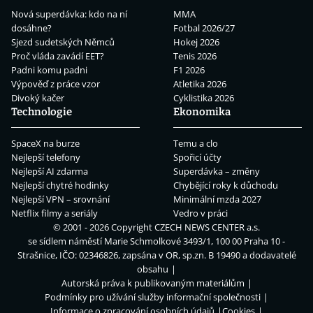
Nová superdávka: kdo na ní
MMA
dosáhne?
Fotbal 2026/27
Sjezd sudetských Němců
Hokej 2026
Proč vláda zavádí EET?
Tenis 2026
Padni komu padni
F1 2026
Výpověď z práce vzor
Atletika 2026
Divoký kačer
Cyklistika 2026
Technologie
Ekonomika
SpaceX na burze
Temu a clo
Nejlepší telefony
Spořicí účty
Nejlepší AI zdarma
Superdávka – změny
Nejlepší chytré hodinky
Chybějící roky k důchodu
Nejlepší VPN – srovnání
Minimální mzda 2027
Netflix filmy a seriály
Vedro v práci
© 2001 - 2026 Copyright
CZECH NEWS CENTER a.s.
se sídlem náměstí Marie Schmolkové 3493/1, 100 00 Praha 10 -
Strašnice, IČO: 02346826, zapsána v OR, sp.zn. B 19490 a dodavatelé
obsahu
Autorská práva k publikovaným materiálům
Podmínky pro užívání služby informační společnosti
Informace o zpracování osobních údajů
Cookies