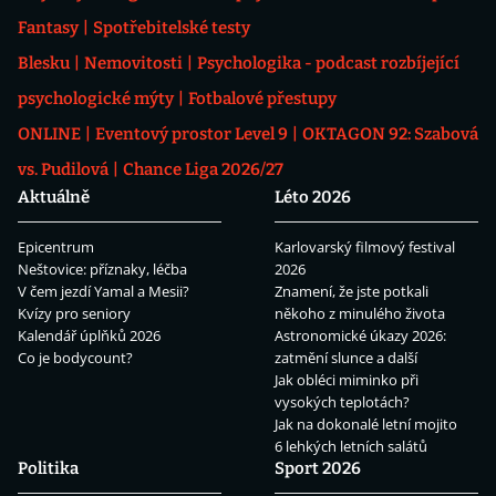
Fantasy
Spotřebitelské testy
Blesku
Nemovitosti
Psychologika - podcast rozbíjející
psychologické mýty
Fotbalové přestupy
ONLINE
Eventový prostor Level 9
OKTAGON 92: Szabová
vs. Pudilová
Chance Liga 2026/27
Aktuálně
Léto 2026
Epicentrum
Karlovarský filmový festival
Neštovice: příznaky, léčba
2026
V čem jezdí Yamal a Mesii?
Znamení, že jste potkali
Kvízy pro seniory
někoho z minulého života
Kalendář úplňků 2026
Astronomické úkazy 2026:
Co je bodycount?
zatmění slunce a další
Jak obléci miminko při
vysokých teplotách?
Jak na dokonalé letní mojito
6 lehkých letních salátů
Politika
Sport 2026