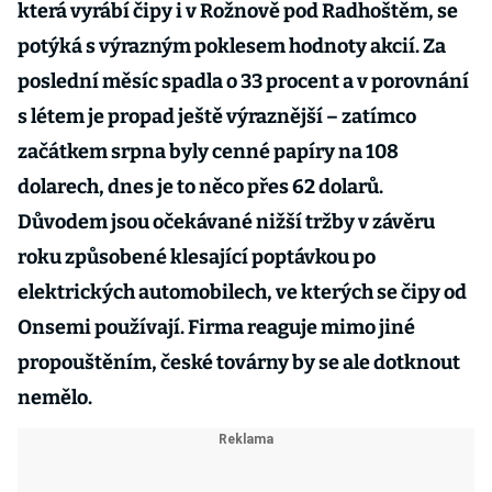
která vyrábí čipy i v Rožnově pod Radhoštěm, se
potýká s výrazným poklesem hodnoty akcií. Za
poslední měsíc spadla o 33 procent a v porovnání
s létem je propad ještě výraznější – zatímco
začátkem srpna byly cenné papíry na 108
dolarech, dnes je to něco přes 62 dolarů.
Důvodem jsou očekávané nižší tržby v závěru
roku způsobené klesající poptávkou po
elektrických automobilech, ve kterých se čipy od
Onsemi používají. Firma reaguje mimo jiné
propouštěním, české továrny by se ale dotknout
nemělo.