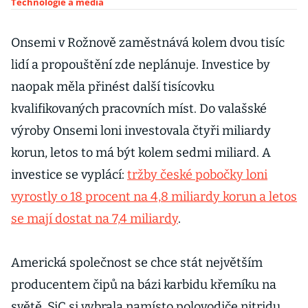
Technologie a média
Onsemi v Rožnově zaměstnává kolem dvou tisíc
lidí a propouštění zde neplánuje. Investice by
naopak měla přinést další tisícovku
kvalifikovaných pracovních míst. Do valašské
výroby Onsemi loni investovala čtyři miliardy
korun, letos to má být kolem sedmi miliard. A
investice se vyplácí:
tržby české pobočky loni
vyrostly o 18 procent na 4,8 miliardy korun a letos
se mají dostat na 7,4 miliardy
.
Americká společnost se chce stát největším
producentem čipů na bázi karbidu křemíku na
světě. SiC si vybrala namísto polovodiče nitridu