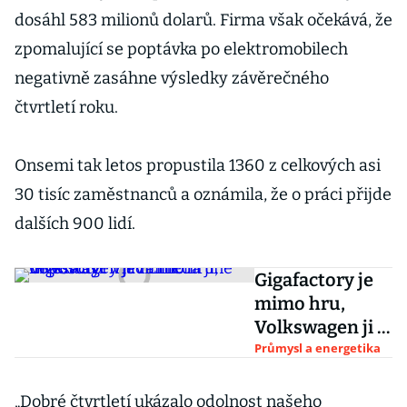
dosáhl 583 milionů dolarů. Firma však očekává, že
zpomalující se poptávka po elektromobilech
negativně zasáhne výsledky závěrečného
čtvrtletí roku.
Onsemi tak letos propustila 1360 z celkových asi
30 tisíc zaměstnanců a oznámila, že o práci přijde
dalších 900 lidí.
Gigafactory je
mimo hru,
Volkswagen ji v
Líních
Průmysl a energetika
nepostaví.
Vláda hledá jiné
„Dobré čtvrtletí ukázalo odolnost našeho