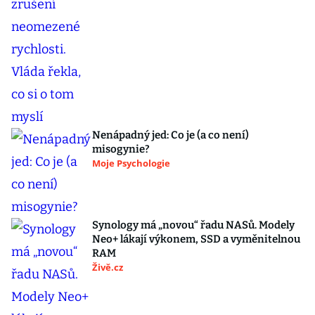
Nenápadný jed: Co je (a co není)
misogynie?
Moje Psychologie
Synology má „novou“ řadu NASů. Modely
Neo+ lákají výkonem, SSD a vyměnitelnou
RAM
Živě.cz