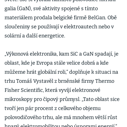
galia (GaN), své aktivity spojené s tímto
materiálem prodala belgické firmě BelGan. Obě
sloučeniny se používají v elektroautech nebo v
solární a další energetice.
„Výkonová elektronika, kam SiC a GaN spadají, je
oblast, kde je Evropa stále velice dobrá a kde
můžeme hrát globální roli,“ doplňuje k situaci na
trhu Tomáš Vystavěl z brněnské firmy Thermo
Fisher Scientific, která vyvíjí elektronové
mikroskopy pro čipový průmysl. „Tato oblast sice
tvoří jen pár procent z celkového objemu
polovodičového trhu, ale má mnohem větší růst
hnaný elektromobilitou nebo úsporami energií.“