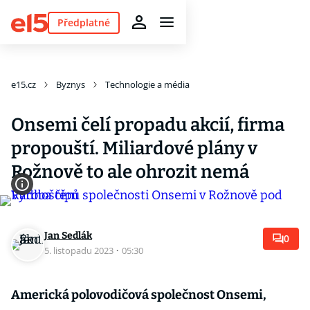
Předplatné
e15.cz
Byznys
Technologie a média
Onsemi čelí propadu akcií, firma
propouští. Miliardové plány v
Rožnově to ale ohrozit nemá
Jan Sedlák
0
5. listopadu 2023
·
05:30
Americká polovodičová společnost Onsemi,