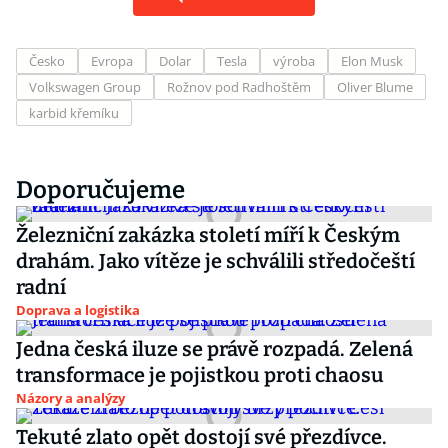
Česko
Evropa
Dolar
Tesla
výroba
Elon Musk
Volkswagen Group
Rožnov pod Radhoštěm
Oliver Blume
karbid křemíku
Doporučujeme
Železniční zakázka století míří k Českým
drahám. Jako vítěze je schválili středočeští
radní
Doprava a logistika
Jedna česká iluze se právě rozpadá. Zelená
transformace je pojistkou proti chaosu
Názory a analýzy
Tekuté zlato opět dostojí své přezdívce.