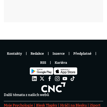
Kontakty
Redakce
Inzerce
Předplatné
RSS
Kariéra
Další témata z našich webů
Moje Psychologie
Blesk Tlapky
Hráči na Blesku
iSport