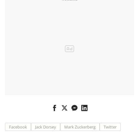
kvůli ovládnutí
Novy
Facebook
Jack Dorsey
Mark Zuckerberg
Twitter