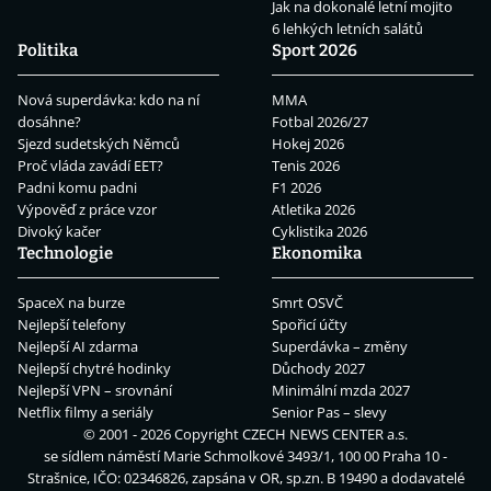
Jak na dokonalé letní mojito
6 lehkých letních salátů
Politika
Sport 2026
Nová superdávka: kdo na ní
MMA
dosáhne?
Fotbal 2026/27
Sjezd sudetských Němců
Hokej 2026
Proč vláda zavádí EET?
Tenis 2026
Padni komu padni
F1 2026
Výpověď z práce vzor
Atletika 2026
Divoký kačer
Cyklistika 2026
Technologie
Ekonomika
SpaceX na burze
Smrt OSVČ
Nejlepší telefony
Spořicí účty
Nejlepší AI zdarma
Superdávka – změny
Nejlepší chytré hodinky
Důchody 2027
Nejlepší VPN – srovnání
Minimální mzda 2027
Netflix filmy a seriály
Senior Pas – slevy
© 2001 - 2026 Copyright
CZECH NEWS CENTER a.s.
se sídlem náměstí Marie Schmolkové 3493/1, 100 00 Praha 10 -
Strašnice, IČO: 02346826, zapsána v OR, sp.zn. B 19490 a dodavatelé