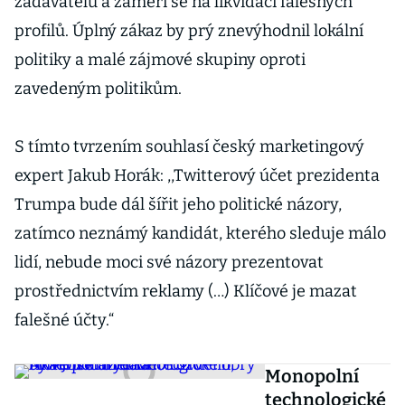
zadavatelů a zaměří se na likvidaci falešných
profilů. Úplný zákaz by prý znevýhodnil lokální
politiky a malé zájmové skupiny oproti
zavedeným politikům.
S tímto tvrzením souhlasí český marketingový
expert Jakub Horák: ,,Twitterový účet prezidenta
Trumpa bude dál šířit jeho politické názory,
zatímco neznámý kandidát, kterého sleduje málo
lidí, nebude moci své názory prezentovat
prostřednictvím reklamy (…) Klíčové je mazat
falešné účty.“
Monopolní
technologické