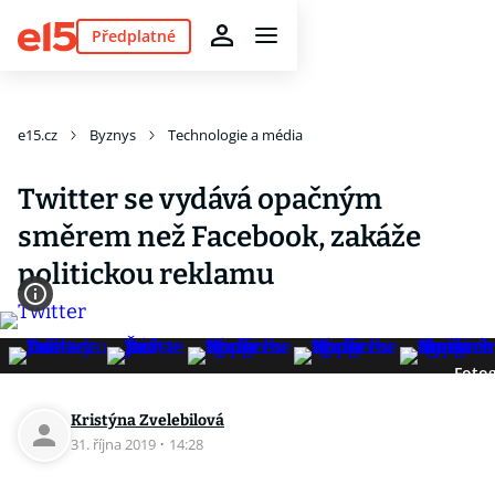
Předplatné
e15.cz
Byznys
Technologie a média
Twitter se vydává opačným
směrem než Facebook, zakáže
politickou reklamu
Fotog
Kristýna Zvelebilová
31. října 2019
·
14:28