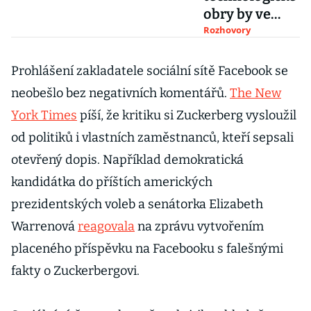
obry by ve
třicátých
Rozhovory
letech v
Americe už
Prohlášení zakladatele sociální sítě Facebook se
dávno
neobešlo bez negativních komentářů.
The New
rozdělili, říká
York Times
píší, že kritiku si Zuckerberg vysloužil
Josef Šlerka
od politiků i vlastních zaměstnanců, kteří sepsali
otevřený dopis. Například demokratická
kandidátka do příštích amerických
prezidentských voleb a senátorka Elizabeth
Warrenová
reagovala
na zprávu vytvořením
placeného příspěvku na Facebooku s falešnými
fakty o Zuckerbergovi.