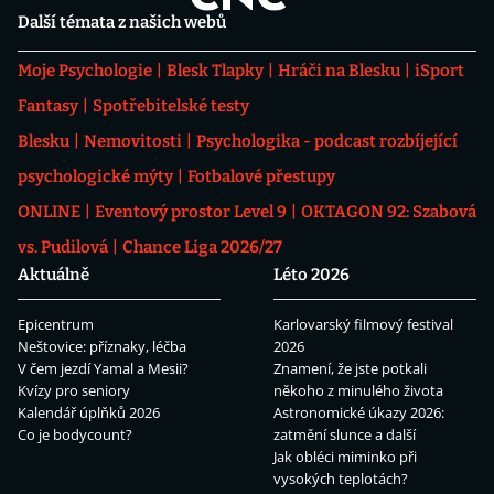
Další témata z našich webů
Moje Psychologie
Blesk Tlapky
Hráči na Blesku
iSport
Fantasy
Spotřebitelské testy
Blesku
Nemovitosti
Psychologika - podcast rozbíjející
psychologické mýty
Fotbalové přestupy
ONLINE
Eventový prostor Level 9
OKTAGON 92: Szabová
vs. Pudilová
Chance Liga 2026/27
Aktuálně
Léto 2026
Epicentrum
Karlovarský filmový festival
Neštovice: příznaky, léčba
2026
V čem jezdí Yamal a Mesii?
Znamení, že jste potkali
Kvízy pro seniory
někoho z minulého života
Kalendář úplňků 2026
Astronomické úkazy 2026:
Co je bodycount?
zatmění slunce a další
Jak obléci miminko při
vysokých teplotách?