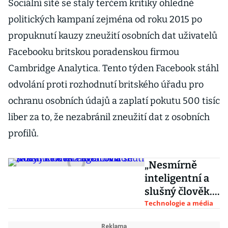
Sociální sítě se staly terčem kritiky ohledně
politických kampaní zejména od roku 2015 po
propuknutí kauzy zneužití osobních dat uživatelů
Facebooku britskou poradenskou firmou
Cambridge Analytica. Tento týden Facebook stáhl
odvolání proti rozhodnutí britského úřadu pro
ochranu osobních údajů a zaplatí pokutu 500 tisíc
liber za to, že nezabránil zneužití dat z osobních
profilů.
„Nesmírně
inteligentní a
slušný člověk.“
Lukačovič se
Technologie a média
zastal Kellnera