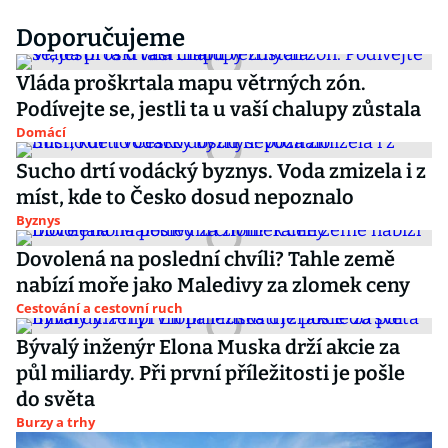
Doporučujeme
Vláda proškrtala mapu větrných zón.
Podívejte se, jestli ta u vaší chalupy zůstala
Domácí
Sucho drtí vodácký byznys. Voda zmizela i z
míst, kde to Česko dosud nepoznalo
Byznys
Dovolená na poslední chvíli? Tahle země
nabízí moře jako Maledivy za zlomek ceny
Cestování a cestovní ruch
Bývalý inženýr Elona Muska drží akcie za
půl miliardy. Při první příležitosti je pošle
do světa
Burzy a trhy