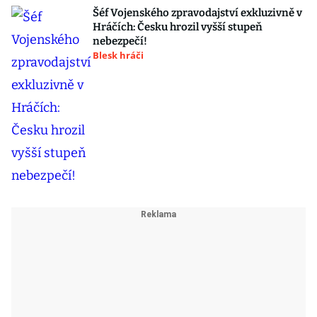
Šéf Vojenského zpravodajství exkluzivně v
Hráčích: Česku hrozil vyšší stupeň
nebezpečí!
Blesk hráči