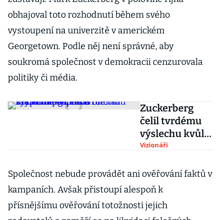
obhajoval toto rozhodnutí během svého
vystoupení na univerzitě v americkém
Georgetown. Podle něj není správné, aby
soukromá společnost v demokracii cenzurovala
politiky či média.
Zuckerberg
čelil tvrdému
výslechu kvůli
své
Vizionáři
kryptoměně,
cena bitcoinu
Společnost nebude provádět ani ověřování faktů v
mezitím
kampaních. Avšak přistoupí alespoň k
propadla
přísnějšímu ověřování totožnosti jejich