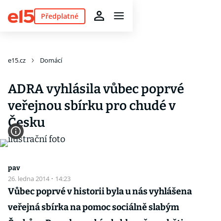
Předplatné
e15.cz
Domácí
ADRA vyhlásila vůbec poprvé
veřejnou sbírku pro chudé v
Česku
pav
26. ledna 2014
·
14:23
Vůbec poprvé v historii byla u nás vyhlášena
veřejná sbírka na pomoc sociálně slabým