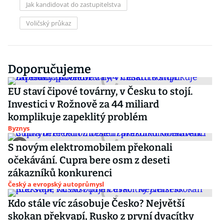
Jak kandidovat do zastupitelstva
Voličský průkaz
Doporučujeme
EU staví čipové továrny, v Česku to stojí.
Investici v Rožnově za 44 miliard
komplikuje zapeklitý problém
Byznys
S novým elektromobilem překonali
očekávání. Cupra bere osm z deseti
zákazníků konkurenci
Český a evropský autoprůmysl
Kdo stále víc zásobuje Česko? Největší
skokan překvapí, Rusko z první dvacítky