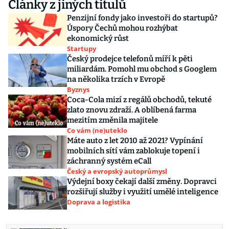
Články z jiných titulů
Penzijní fondy jako investoři do startupů?
Úspory Čechů mohou rozhýbat
ekonomický růst
Startupy
Český prodejce telefonů míří k pěti
miliardám. Pomohl mu obchod s Googlem
na několika trzích v Evropě
Byznys
Coca-Cola mizí z regálů obchodů, tekuté
zlato znovu zdraží. A oblíbená farma
mezitím změnila majitele
Co vám (ne)uteklo
Máte auto z let 2010 až 2021? Vypínání
mobilních sítí vám zablokuje topení i
záchranný systém eCall
Český a evropský autoprůmysl
Výdejní boxy čekají další změny. Dopravci
rozšiřují služby i využití umělé inteligence
Doprava a logistika