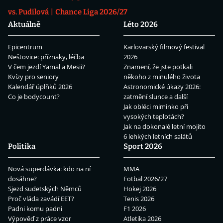
vs. Pudilová
Chance Liga 2026/27
Aktuálně
Léto 2026
Epicentrum
Karlovarský filmový festival
Neštovice: příznaky, léčba
2026
V čem jezdí Yamal a Mesii?
Znamení, že jste potkali
Kvízy pro seniory
někoho z minulého života
Kalendář úplňků 2026
Astronomické úkazy 2026:
Co je bodycount?
zatmění slunce a další
Jak obléci miminko při
vysokých teplotách?
Jak na dokonalé letní mojito
6 lehkých letních salátů
Politika
Sport 2026
Nová superdávka: kdo na ní
MMA
dosáhne?
Fotbal 2026/27
Sjezd sudetských Němců
Hokej 2026
Proč vláda zavádí EET?
Tenis 2026
Padni komu padni
F1 2026
Výpověď z práce vzor
Atletika 2026