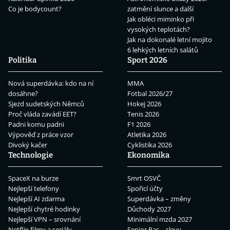
Co je bodycount?
zatmění slunce a další
Jak obléci miminko při
vysokých teplotách?
Jak na dokonalé letní mojito
6 lehkých letních salátů
Politika
Sport 2026
Nová superdávka: kdo na ní
MMA
dosáhne?
Fotbal 2026/27
Sjezd sudetských Němců
Hokej 2026
Proč vláda zavádí EET?
Tenis 2026
Padni komu padni
F1 2026
Výpověď z práce vzor
Atletika 2026
Divoký kačer
Cyklistika 2026
Technologie
Ekonomika
SpaceX na burze
Smrt OSVČ
Nejlepší telefony
Spořicí účty
Nejlepší AI zdarma
Superdávka – změny
Nejlepší chytré hodinky
Důchody 2027
Nejlepší VPN – srovnání
Minimální mzda 2027
Netflix filmy a seriály
Senior Pas – slevy