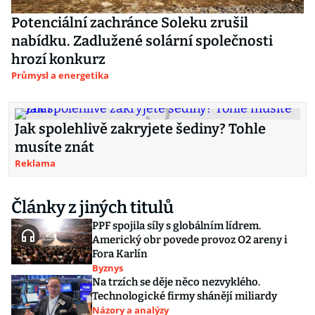
Potenciální zachránce Soleku zrušil
nabídku. Zadlužené solární společnosti
hrozí konkurz
Průmysl a energetika
Jak spolehlivě zakryjete šediny? Tohle
musíte znát
Reklama
Články z jiných titulů
PPF spojila síly s globálním lídrem.
Americký obr povede provoz O2 areny i
Fora Karlín
Byznys
Na trzích se děje něco nezvyklého.
Technologické firmy shánějí miliardy
Názory a analýzy