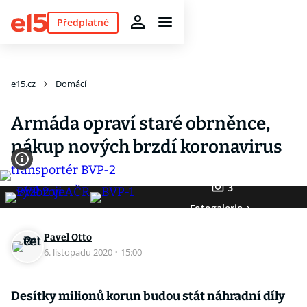
Předplatné
e15.cz
Domácí
Armáda opraví staré obrněnce,
nákup nových brzdí koronavirus
3
Fotogalerie
Pavel Otto
6. listopadu 2020
·
15:00
Desítky milionů korun budou stát náhradní díly