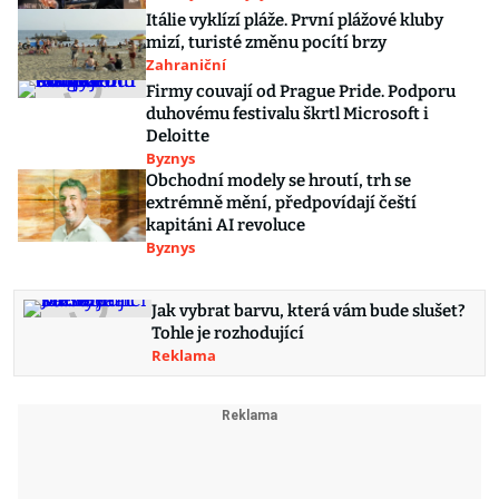
Itálie vyklízí pláže. První plážové kluby
mizí, turisté změnu pocítí brzy
Zahraniční
Firmy couvají od Prague Pride. Podporu
duhovému festivalu škrtl Microsoft i
Deloitte
Byznys
Obchodní modely se hroutí, trh se
extrémně mění, předpovídají čeští
kapitáni AI revoluce
Byznys
Jak vybrat barvu, která vám bude slušet?
Tohle je rozhodující
Reklama