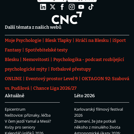
Další témata z našich webů
Moje Psychologie
Blesk Tlapky
Hráči na Blesku
iSport
Fantasy
Spotřebitelské testy
Blesku
Nemovitosti
Psychologika - podcast rozbíjející
psychologické mýty
Fotbalové přestupy
ONLINE
Eventový prostor Level 9
OKTAGON 92: Szabová
vs. Pudilová
Chance Liga 2026/27
Aktuálně
Léto 2026
Epicentrum
Karlovarský filmový festival
Neštovice: příznaky, léčba
2026
V čem jezdí Yamal a Mesii?
Znamení, že jste potkali
Kvízy pro seniory
někoho z minulého života
Kalendář úplňků 2026
Astronomické úkazy 2026: