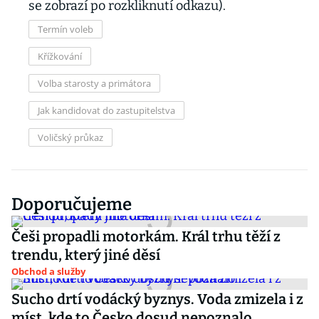
se zobrazí po rozkliknutí odkazu).
Termín voleb
Křížkování
Volba starosty a primátora
Jak kandidovat do zastupitelstva
Voličský průkaz
Doporučujeme
Češi propadli motorkám. Král trhu těží z
trendu, který jiné děsí
Obchod a služby
Sucho drtí vodácký byznys. Voda zmizela i z
míst, kde to Česko dosud nepoznalo