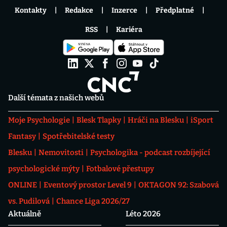
Kontakty
Redakce
Inzerce
Předplatné
RSS
Kariéra
Další témata z našich webů
Moje Psychologie
Blesk Tlapky
Hráči na Blesku
iSport
Fantasy
Spotřebitelské testy
Blesku
Nemovitosti
Psychologika - podcast rozbíjející
psychologické mýty
Fotbalové přestupy
ONLINE
Eventový prostor Level 9
OKTAGON 92: Szabová
vs. Pudilová
Chance Liga 2026/27
Aktuálně
Léto 2026