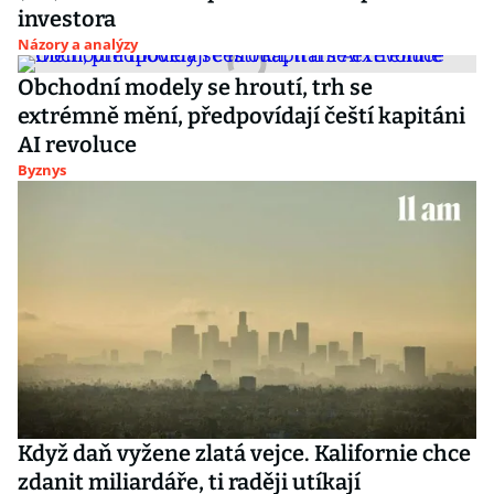
investora
Názory a analýzy
Obchodní modely se hroutí, trh se
extrémně mění, předpovídají čeští kapitáni
AI revoluce
Byznys
Když daň vyžene zlatá vejce. Kalifornie chce
zdanit miliardáře, ti raději utíkají