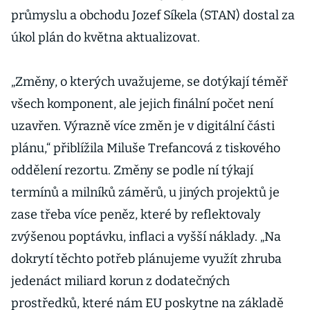
průmyslu a obchodu Jozef Síkela (STAN) dostal za
úkol plán do května aktualizovat.
„Změny, o kterých uvažujeme, se dotýkají téměř
všech komponent, ale jejich finální počet není
uzavřen. Výrazně více změn je v digitální části
plánu,“ přiblížila Miluše Trefancová z tiskového
oddělení rezortu. Změny se podle ní týkají
termínů a milníků záměrů, u jiných projektů je
zase třeba více peněz, které by reflektovaly
zvýšenou poptávku, inflaci a vyšší náklady. „Na
dokrytí těchto potřeb plánujeme využít zhruba
jedenáct miliard korun z dodatečných
prostředků, které nám EU poskytne na základě