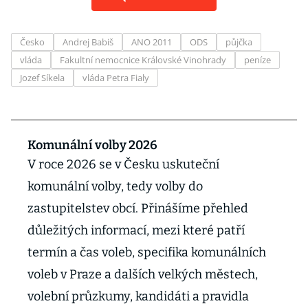
Česko
Andrej Babiš
ANO 2011
ODS
půjčka
vláda
Fakultní nemocnice Královské Vinohrady
peníze
Jozef Síkela
vláda Petra Fialy
Komunální volby 2026
V roce 2026 se v Česku uskuteční
komunální volby, tedy volby do
zastupitelstev obcí. Přinášíme přehled
důležitých informací, mezi které patří
termín a čas voleb, specifika komunálních
voleb v Praze a dalších velkých městech,
volební průzkumy, kandidáti a pravidla