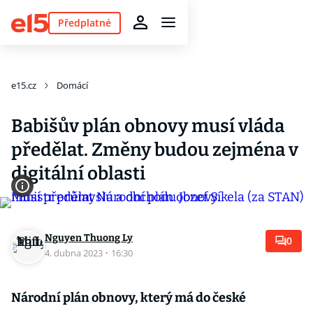
Předplatné
e15.cz
Domácí
Babišův plán obnovy musí vláda
předělat. Změny budou zejména v
digitální oblasti
Nguyen Thuong Ly
0
4. dubna 2023
·
16:30
Národní plán obnovy, který má do české