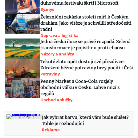
duhovému festivalu škrtl i Microsoft
Byznys
Železniční zakázka století míří k Českým
drahám. Jako vítěze je schválili středočeští
radní
Doprava a logistika
Jedna česká iluze se právě rozpadá. Zelená
transformace je pojistkou proti chaosu
Názory a analýzy
Tekuté zlato opět dostojí své přezdívce.
Zdražení běžné potraviny brzy pocítí i Češi
Potraviny
Penny Market a Coca-Cola rozjely
obchodní válku v Česku. Lahve mizí z
regálů
Obchod a služby
Jak vybrat barvu, která vám bude slušet?
Tohle je rozhodující
Reklama