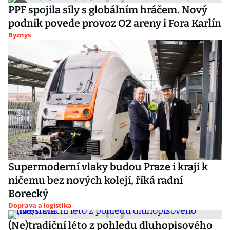
PPF spojila síly s globálním hráčem. Nový
podnik povede provoz O2 areny i Fora Karlín
Byznys
Supermoderní vlaky budou Praze i kraji k
ničemu bez nových kolejí, říká radní
Borecký
Doprava a logistika
(Ne)tradiční léto z pohledu dluhopisového