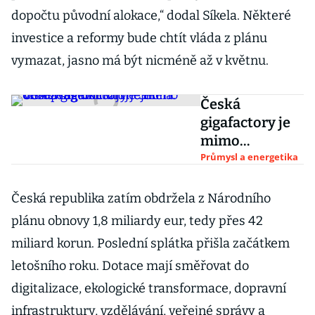
dopočtu původní alokace,“ dodal Síkela. Některé
investice a reformy bude chtít vláda z plánu
vymazat, jasno má být nicméně až v květnu.
Česká
gigafactory je
mimo
ohrožení,
Průmysl a energetika
uklidňuje
Síkela. USA
Česká republika zatím obdržela z Národního
přesto lákají
plánu obnovy 1,8 miliardy eur, tedy přes 42
nejen
miliard korun. Poslední splátka přišla začátkem
Volkswagen
letošního roku. Dotace mají směřovat do
digitalizace, ekologické transformace, dopravní
infrastruktury, vzdělávání, veřejné správy a