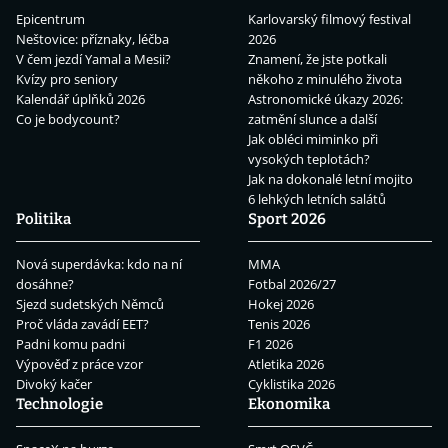
Epicentrum
Karlovarský filmový festival
Neštovice: příznaky, léčba
2026
V čem jezdí Yamal a Mesii?
Znamení, že jste potkali
Kvízy pro seniory
někoho z minulého života
Kalendář úplňků 2026
Astronomické úkazy 2026:
Co je bodycount?
zatmění slunce a další
Jak obléci miminko při
vysokých teplotách?
Jak na dokonalé letní mojito
6 lehkých letních salátů
Politika
Sport 2026
Nová superdávka: kdo na ní
MMA
dosáhne?
Fotbal 2026/27
Sjezd sudetských Němců
Hokej 2026
Proč vláda zavádí EET?
Tenis 2026
Padni komu padni
F1 2026
Výpověď z práce vzor
Atletika 2026
Divoký kačer
Cyklistika 2026
Technologie
Ekonomika