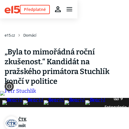
Předplatné
e15.cz
Domácí
„Byla to mimořádná roční
zkušenost.“ Kandidát na
pražského primátora Stuchlík
končí v politice
9
Fotogalerie
ČTK
mšt