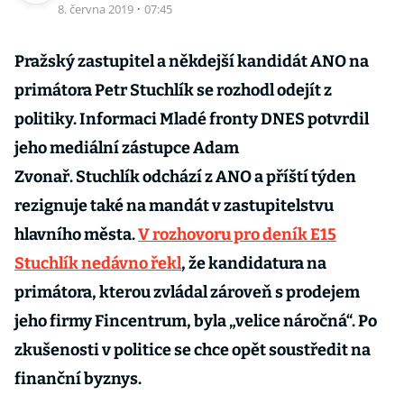
8. června 2019
·
07:45
Pražský zastupitel a někdejší kandidát ANO na
primátora Petr Stuchlík se rozhodl odejít z
politiky. Informaci Mladé fronty DNES potvrdil
jeho mediální zástupce Adam
Zvonař. Stuchlík odchází z ANO a příští týden
rezignuje také na mandát v zastupitelstvu
hlavního města.
V rozhovoru pro deník E15
Stuchlík nedávno řekl
, že kandidatura na
primátora, kterou zvládal zároveň s prodejem
jeho firmy Fincentrum, byla „velice náročná“. Po
zkušenosti v politice se chce opět soustředit na
finanční byznys.