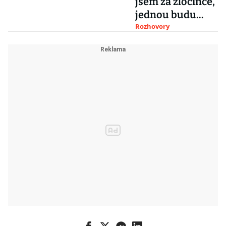
jsem za zločince,
jednou budu
primátor, říká
Rozhovory
Petr Stuchlík