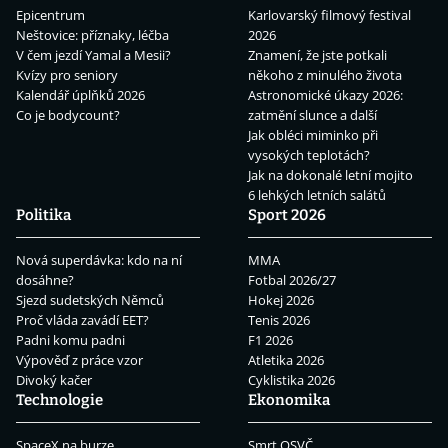
Epicentrum
Karlovarský filmový festival
Neštovice: příznaky, léčba
2026
V čem jezdí Yamal a Mesii?
Znamení, že jste potkali
Kvízy pro seniory
někoho z minulého života
Kalendář úplňků 2026
Astronomické úkazy 2026:
Co je bodycount?
zatmění slunce a další
Jak obléci miminko při
vysokých teplotách?
Jak na dokonalé letní mojito
6 lehkých letních salátů
Politika
Sport 2026
Nová superdávka: kdo na ní
MMA
dosáhne?
Fotbal 2026/27
Sjezd sudetských Němců
Hokej 2026
Proč vláda zavádí EET?
Tenis 2026
Padni komu padni
F1 2026
Výpověď z práce vzor
Atletika 2026
Divoký kačer
Cyklistika 2026
Technologie
Ekonomika
SpaceX na burze
Smrt OSVČ