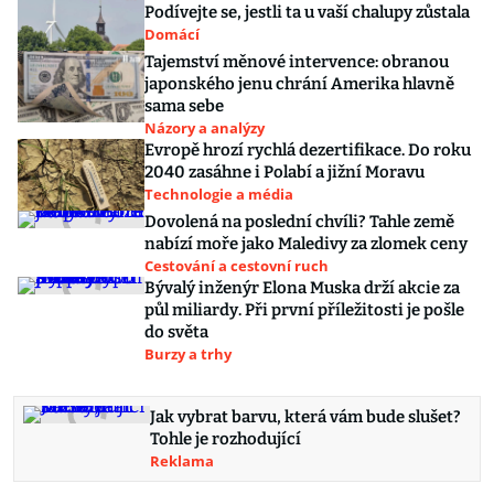
Podívejte se, jestli ta u vaší chalupy zůstala
Domácí
Tajemství měnové intervence: obranou
japonského jenu chrání Amerika hlavně
sama sebe
Názory a analýzy
Evropě hrozí rychlá dezertifikace. Do roku
2040 zasáhne i Polabí a jižní Moravu
Technologie a média
Dovolená na poslední chvíli? Tahle země
nabízí moře jako Maledivy za zlomek ceny
Cestování a cestovní ruch
Bývalý inženýr Elona Muska drží akcie za
půl miliardy. Při první příležitosti je pošle
do světa
Burzy a trhy
Jak vybrat barvu, která vám bude slušet?
Tohle je rozhodující
Reklama