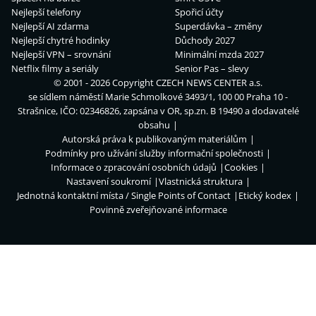
Nejlepší telefony
Spořicí účty
Nejlepší AI zdarma
Superdávka – změny
Nejlepší chytré hodinky
Důchody 2027
Nejlepší VPN – srovnání
Minimální mzda 2027
Netflix filmy a seriály
Senior Pas – slevy
© 2001 - 2026 Copyright
CZECH NEWS CENTER a.s.
se sídlem náměstí Marie Schmolkové 3493/1, 100 00 Praha 10 -
Strašnice, IČO: 02346826, zapsána v OR, sp.zn. B 19490 a dodavatelé
obsahu
Autorská práva k publikovaným materiálům
Podmínky pro užívání služby informační společnosti
Informace o zpracování osobních údajů
Cookies
Nastavení soukromí
Vlastnická struktura
Jednotná kontaktní místa / Single Points of Contact
Etický kodex
Povinně zveřejňované informace