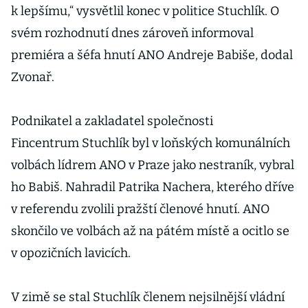
k lepšímu,“ vysvětlil konec v politice Stuchlík. O
svém rozhodnutí dnes zároveň informoval
premiéra a šéfa hnutí ANO Andreje Babiše, dodal
Zvonař.
Podnikatel a zakladatel společnosti
Fincentrum Stuchlík byl v loňských komunálních
volbách lídrem ANO v Praze jako nestraník, vybral
ho Babiš. Nahradil Patrika Nachera, kterého dříve
v referendu zvolili pražští členové hnutí. ANO
skončilo ve volbách až na pátém místě a ocitlo se
v opozičních lavicích.
V zimě se stal Stuchlík členem nejsilnější vládní