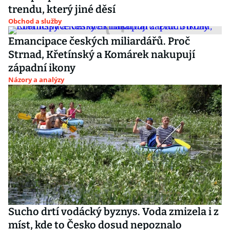
trendu, který jiné děsí
Obchod a služby
Emancipace českých miliardářů. Proč
Strnad, Křetínský a Komárek nakupují
západní ikony
Názory a analýzy
Sucho drtí vodácký byznys. Voda zmizela i z
míst, kde to Česko dosud nepoznalo