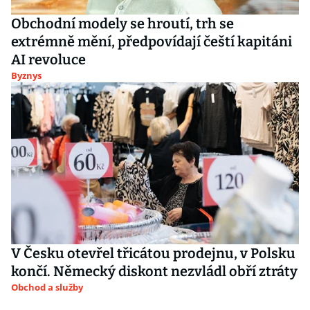
Obchodní modely se hroutí, trh se
extrémně mění, předpovídají čeští kapitáni
AI revoluce
Byznys
V Česku otevřel třicátou prodejnu, v Polsku
končí. Německý diskont nezvládl obří ztráty
Obchod a služby