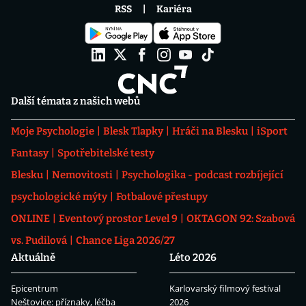
RSS
Kariéra
Další témata z našich webů
Moje Psychologie
Blesk Tlapky
Hráči na Blesku
iSport
Fantasy
Spotřebitelské testy
Blesku
Nemovitosti
Psychologika - podcast rozbíjející
psychologické mýty
Fotbalové přestupy
ONLINE
Eventový prostor Level 9
OKTAGON 92: Szabová
vs. Pudilová
Chance Liga 2026/27
Aktuálně
Léto 2026
Epicentrum
Karlovarský filmový festival
Neštovice: příznaky, léčba
2026