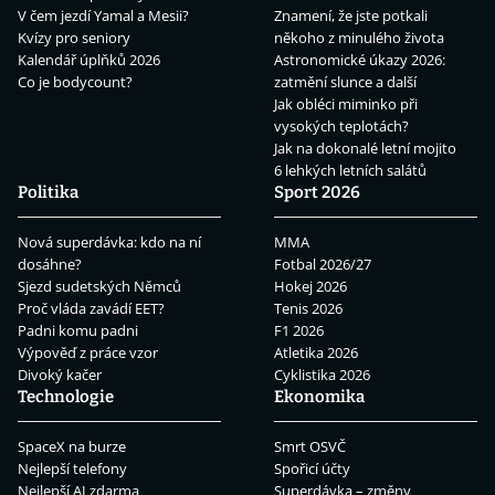
V čem jezdí Yamal a Mesii?
Znamení, že jste potkali
Kvízy pro seniory
někoho z minulého života
Kalendář úplňků 2026
Astronomické úkazy 2026:
Co je bodycount?
zatmění slunce a další
Jak obléci miminko při
vysokých teplotách?
Jak na dokonalé letní mojito
6 lehkých letních salátů
Politika
Sport 2026
Nová superdávka: kdo na ní
MMA
dosáhne?
Fotbal 2026/27
Sjezd sudetských Němců
Hokej 2026
Proč vláda zavádí EET?
Tenis 2026
Padni komu padni
F1 2026
Výpověď z práce vzor
Atletika 2026
Divoký kačer
Cyklistika 2026
Technologie
Ekonomika
SpaceX na burze
Smrt OSVČ
Nejlepší telefony
Spořicí účty
Nejlepší AI zdarma
Superdávka – změny