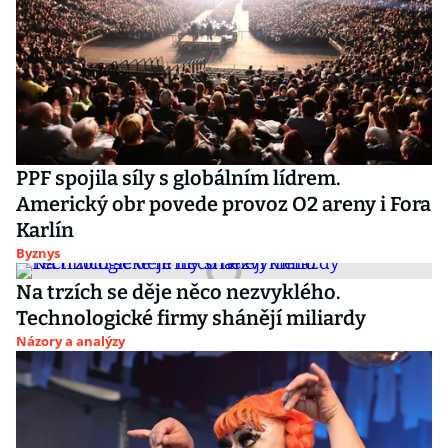
PPF spojila síly s globálním lídrem.
Americký obr povede provoz O2 areny i Fora
Karlín
Byznys
Na trzích se děje něco nezvyklého.
Technologické firmy shánějí miliardy
Názory a analýzy