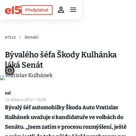
Předplatné
e15.cz
Domácí
Bývalého šéfa Škody Kulhánka
láká Senát
sal
12. března 2012
·
15:09
Bývalý šéf automobilky Škoda Auto Vratislav
Kulhánek uvažuje o kandidatuře ve volbách do
Senátu. „Jsem zatím v procesu rozmýšlení, ještě