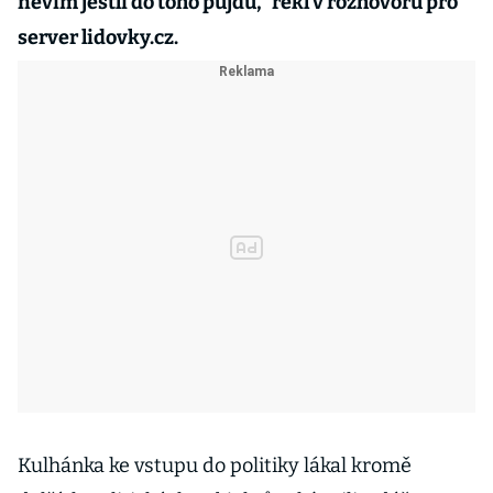
nevím jestli do toho půjdu,“ řekl v rozhovoru pro
server lidovky.cz.
Kulhánka ke vstupu do politiky lákal kromě