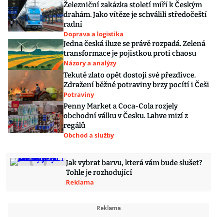
Železniční zakázka století míří k Českým
drahám. Jako vítěze je schválili středočeští
radní
Doprava a logistika
Jedna česká iluze se právě rozpadá. Zelená
transformace je pojistkou proti chaosu
Názory a analýzy
Tekuté zlato opět dostojí své přezdívce.
Zdražení běžné potraviny brzy pocítí i Češi
Potraviny
Penny Market a Coca-Cola rozjely
obchodní válku v Česku. Lahve mizí z
regálů
Obchod a služby
Jak vybrat barvu, která vám bude slušet?
Tohle je rozhodující
Reklama