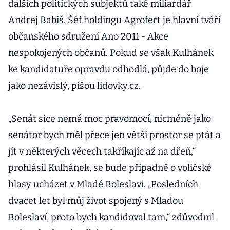
dalších politických subjektů také miliardář
Andrej Babiš. Šéf holdingu Agrofert je hlavní tváří
občanského sdružení Ano 2011 - Akce
nespokojených občanů. Pokud se však Kulhánek
ke kandidatuře opravdu odhodlá, půjde do boje
jako nezávislý, píšou lidovky.cz.
„Senát sice nemá moc pravomocí, nicméně jako
senátor bych měl přece jen větší prostor se ptát a
jít v některých věcech takříkajíc až na dřeň,“
prohlásil Kulhánek, se bude případně o voličské
hlasy ucházet v Mladé Boleslavi. „Posledních
dvacet let byl můj život spojený s Mladou
Boleslaví, proto bych kandidoval tam,“ zdůvodnil