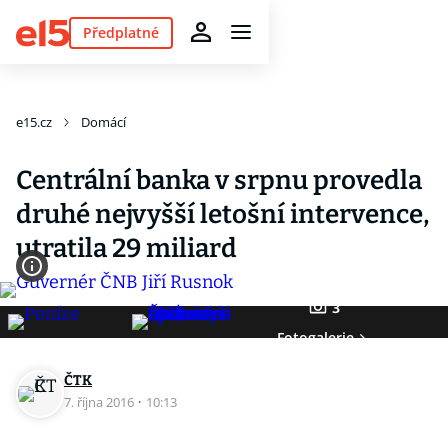
Předplatné
e15.cz
Domácí
Centrální banka v srpnu provedla
druhé nejvyšší letošní intervence,
utratila 29 miliard
3
Fotogalerie
ČTK
7. října 2016
·
10:13