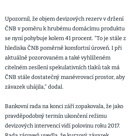
Upozornil, že objem devizových rezerv v držení
ČNB v poměru k hrubému domácímu produktu
se nyní pohybuje kolem 41 procent. "To je stále z
hlediska ČNB poměrně komfortní úroveň. I při
aktuálně pozorovaném a také vyhlíženém
citelném zesílení spekulativních tlaků tak má
ČNB stále dostatečný manévrovací prostor, aby
závazek uhájila," dodal.
Bankovní rada na konci září zopakovala, že jako
pravděpodobný termín ukončení režimu
devizových intervencí vidí polovinu roku 2017.
Rada zároveň uvedla, že kurzový závazek