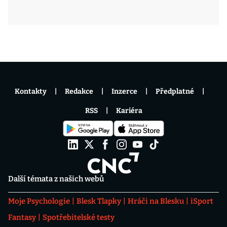
Kontakty
Redakce
Inzerce
Předplatné
RSS
Kariéra
Další témata z našich webů
Moje Psychologie
Blesk Tlapky
Hráči na Blesku
iSport
Fantasy
Spotřebitelské testy