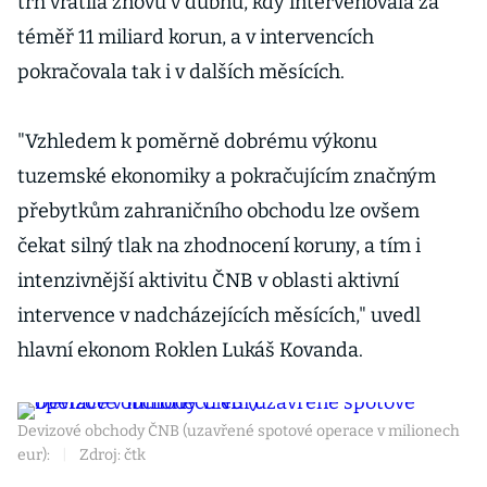
trh vrátila znovu v dubnu, kdy intervenovala za
téměř 11 miliard korun, a v intervencích
pokračovala tak i v dalších měsících.
"Vzhledem k poměrně dobrému výkonu
tuzemské ekonomiky a pokračujícím značným
přebytkům zahraničního obchodu lze ovšem
čekat silný tlak na zhodnocení koruny, a tím i
intenzivnější aktivitu ČNB v oblasti aktivní
intervence v nadcházejících měsících," uvedl
hlavní ekonom Roklen Lukáš Kovanda.
Devizové obchody ČNB (uzavřené spotové operace v milionech
eur):
|
Zdroj: čtk