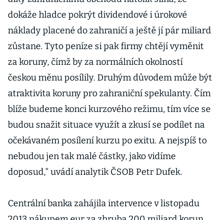
dokáže hladce pokrýt dividendové i úrokové
náklady placené do zahraničí a ještě jí pár miliard
zůstane. Tyto peníze si pak firmy chtějí vyměnit
za koruny, čímž by za normálních okolností
českou měnu posílily. Druhým důvodem může být
atraktivita koruny pro zahraniční spekulanty. Čím
blíže budeme konci kurzového režimu, tím více se
budou snažit situace využít a zkusí se podílet na
očekávaném posílení kurzu po exitu. A nejspíš to
nebudou jen tak malé částky, jako vidíme
doposud," uvádí analytik ČSOB Petr Dufek.
Centrální banka zahájila intervence v listopadu
2013 nákupem eur za zhruba 200 miliard korun.