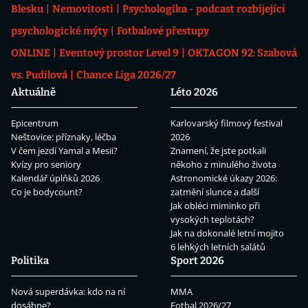
Blesku
Nemovitosti
Psychologika - podcast rozbíjející
psychologické mýty
Fotbalové přestupy
ONLINE
Eventový prostor Level 9
OKTAGON 92: Szabová
vs. Pudilová
Chance Liga 2026/27
Aktuálně
Léto 2026
Epicentrum
Karlovarský filmový festival
Neštovice: příznaky, léčba
2026
V čem jezdí Yamal a Mesii?
Znamení, že jste potkali
Kvízy pro seniory
někoho z minulého života
Kalendář úplňků 2026
Astronomické úkazy 2026:
Co je bodycount?
zatmění slunce a další
Jak obléci miminko při
vysokých teplotách?
Jak na dokonalé letní mojito
6 lehkých letních salátů
Politika
Sport 2026
Nová superdávka: kdo na ní
MMA
dosáhne?
Fotbal 2026/27