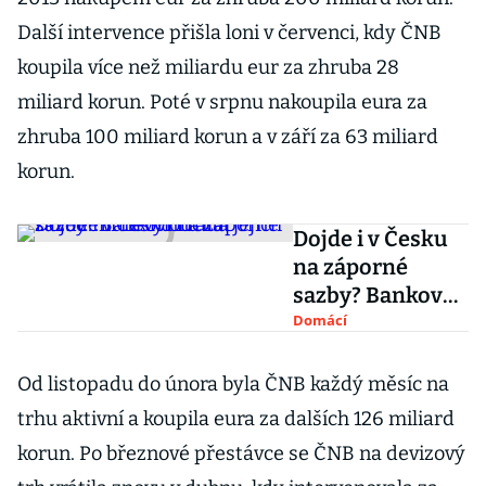
Další intervence přišla loni v červenci, kdy ČNB
koupila více než miliardu eur za zhruba 28
miliard korun. Poté v srpnu nakoupila eura za
zhruba 100 miliard korun a v září za 63 miliard
korun.
Dojde i v Česku
na záporné
sazby? Bankovní
rada jejich
Domácí
zavedení
nevyloučila
Od listopadu do února byla ČNB každý měsíc na
trhu aktivní a koupila eura za dalších 126 miliard
korun. Po březnové přestávce se ČNB na devizový