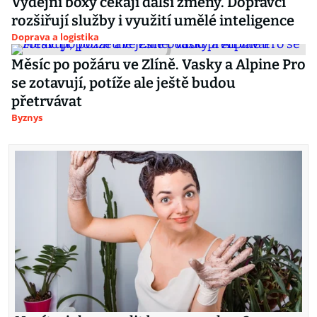
Výdejní boxy čekají další změny. Dopravci
rozšiřují služby i využití umělé inteligence
Doprava a logistika
Měsíc po požáru ve Zlíně. Vasky a Alpine Pro
se zotavují, potíže ale ještě budou
přetrvávat
Byznys