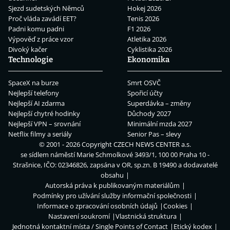
Sjezd sudetských Němců
Hokej 2026
Proč vláda zavádí EET?
Tenis 2026
Padni komu padni
F1 2026
Výpověď z práce vzor
Atletika 2026
Divoký kačer
Cyklistika 2026
Technologie
Ekonomika
SpaceX na burze
Smrt OSVČ
Nejlepší telefony
Spořicí účty
Nejlepší AI zdarma
Superdávka – změny
Nejlepší chytré hodinky
Důchody 2027
Nejlepší VPN – srovnání
Minimální mzda 2027
Netflix filmy a seriály
Senior Pas – slevy
© 2001 - 2026 Copyright
CZECH NEWS CENTER a.s.
se sídlem náměstí Marie Schmolkové 3493/1, 100 00 Praha 10 -
Strašnice, IČO: 02346826, zapsána v OR, sp.zn. B 19490 a dodavatelé
obsahu
Autorská práva k publikovaným materiálům
Podmínky pro užívání služby informační společnosti
Informace o zpracování osobních údajů
Cookies
Nastavení soukromí
Vlastnická struktura
Jednotná kontaktní místa / Single Points of Contact
Etický kodex