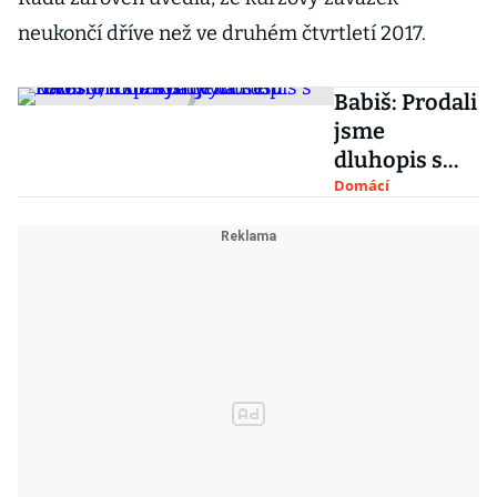
neukončí dříve než ve druhém čtvrtletí 2017.
Babiš: Prodali
jsme
dluhopis s
rekordně
Domácí
nízkým
výnosem.
Investoři
spekulují na
růst koruny,
míní analytici