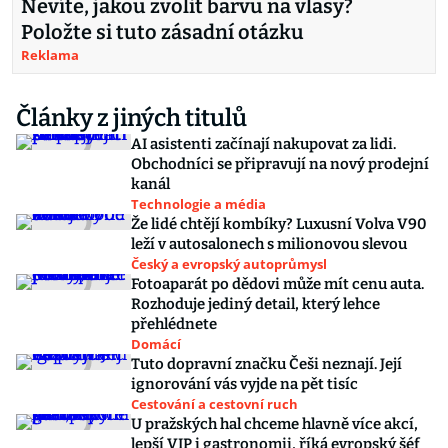
Nevíte, jakou zvolit barvu na vlasy?
Položte si tuto zásadní otázku
Reklama
Články z jiných titulů
AI asistenti začínají nakupovat za lidi.
Obchodníci se připravují na nový prodejní
kanál
Technologie a média
Že lidé chtějí kombíky? Luxusní Volva V90
leží v autosalonech s milionovou slevou
Český a evropský autoprůmysl
Fotoaparát po dědovi může mít cenu auta.
Rozhoduje jediný detail, který lehce
přehlédnete
Domácí
Tuto dopravní značku Češi neznají. Její
ignorování vás vyjde na pět tisíc
Cestování a cestovní ruch
U pražských hal chceme hlavně více akcí,
lepší VIP i gastronomii, říká evropský šéf