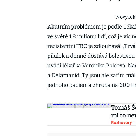
Nový lék
Akutním problémem je podle Lékařů
ve světě 1,8 milionu lidí, což je ví
rezistentní TBC je zdlouhavá. „Trvá
pilulek a denně dostává bolestivou 
uvádí lékařka Veronika Polcová. Nad
a Delamanid. Ty jsou ale zatím mál
jednoho pacienta zhruba na 600 tis
Tomáš Še
mi to ne
Rozhovory