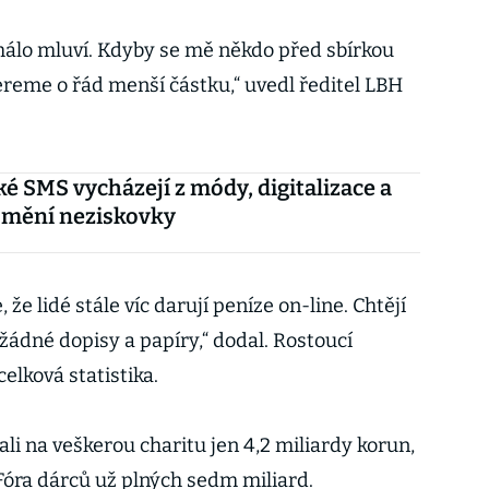
 málo mluví. Kdyby se mě někdo před sbírkou
bereme o řád menší částku,“ uvedl ředitel LBH
é SMS vycházejí z módy, digitalizace a
 mění neziskovky
, že lidé stále víc darují peníze on-line. Chtějí
 žádné dopisy a papíry,“ dodal. Rostoucí
elková statistika.
ali na veškerou charitu jen 4,2 miliardy korun,
 Fóra dárců už plných sedm miliard.