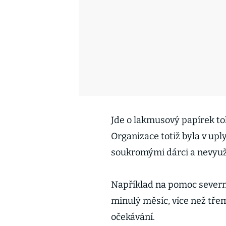
Jde o lakmusový papírek toh
Organizace totiž byla v up
soukromými dárci a nevyuži
Například na pomoc severní 
minulý měsíc, více než tře
očekávání.