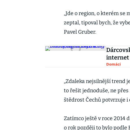
„Jde o region, o kterém se
zeptal, tipoval bych, že vy
Pavel Gruber.
Dárcovsk
internet
Domácí
„Zdaleka nejsilnější trend je
to řešit jednoduše, ne přes
štědrost Čechů potvrzuje i c
Zatímco ještě v roce 2014 d
o rok později to bylo podle