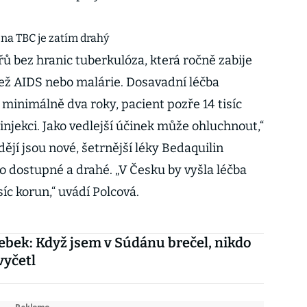
 na TBC je zatím drahý
 bez hranic tuberkulóza, která ročně zabije
c než AIDS nebo malárie. Dosavadní léčba
 minimálně dva roky, pacient pozře 14 tisíc
injekci. Jako vedlejší účinek může ohluchnout,“
ějí jsou nové, šetrnější léky Bedaquilin
o dostupné a drahé. „V Česku by vyšla léčba
íc korun,“ uvádí Polcová.
bek: Když jsem v Súdánu brečel, nikdo
vyčetl