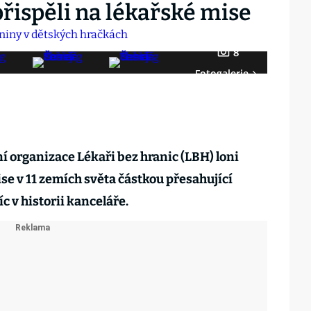
přispěli na lékařské mise
8
Fotogalerie
 organizace Lékaři bez hranic (LBH) loni
e v 11 zemích světa částkou přesahující
íc v historii kanceláře.