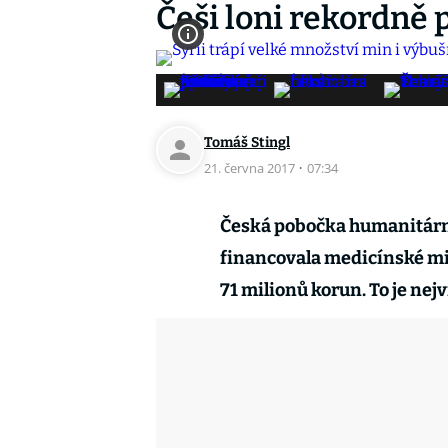
Češi loni rekordně 
Tomáš Stingl
21. června 2017
·
07:34
Česká pobočka humanitární
financovala medicínské mis
71 milionů korun. To je nejv