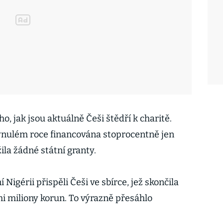
o, jak jsou aktuálně Češi štědří k charitě.
lynulém roce financována stoprocentně jen
la žádné státní granty.
Nigérii přispěli Češi ve sbírce, jež skončila
mi miliony korun. To výrazně přesáhlo