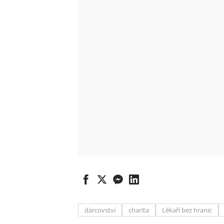
dárcovství
charita
Lékaři bez hranic