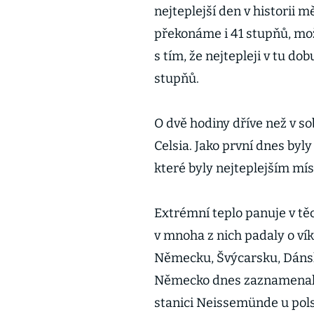
nejteplejší den v historii m
překonáme i 41 stupňů, mož
s tím, že nejtepleji v tu d
stupňů.
O dvě hodiny dříve než v s
Celsia. Jako první dnes byl
které byly nejteplejším mí
Extrémní teplo panuje v těc
v mnoha z nich padaly o vík
Německu, Švýcarsku, Dánsk
Německo dnes zaznamenalo n
stanici Neissemünde u pol