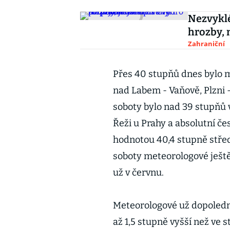
Nezvyklé
hrozby, 
Zahraniční
Přes 40 stupňů dnes bylo me
nad Labem - Vaňově, Plzni -
soboty bylo nad 39 stupňů
Řeži u Prahy a absolutní č
hodnotou 40,4 stupně střed
soboty meteorologové ještě
už v červnu.
Meteorologové už dopoledne
až 1,5 stupně vyšší než ve 