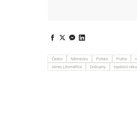
Česko
Německo
Polsko
Praha
r
okres Litoměřice
Doksany
teplotní rek