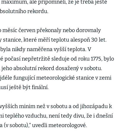
é maximum, ale připomněli, že je třeba ještě
bsolutního rekordu.
o měsíc červen překonaly nebo dorovnaly
tanice, které měří teplotu alespoň 30 let.
ebyla nikdy naměřena vyšší teplota. V
 počasí nepřetržitě sleduje od roku 1775, bylo
 jeho absolutní rekord dosažený v sobotu.
éle fungující meteorologické stanice v zemi
í ještě být finální.
z vyšších minim než v sobotu a od jihozápadu k
mi teplého vzduchu, není tedy divu, že i dnešní
 (v sobotu),“ uvedli meteorologové.