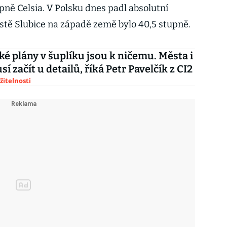
pně Celsia. V Polsku dnes padl absolutní
ěstě Slubice na západě země bylo 40,5 stupně.
ké plány v šuplíku jsou k ničemu. Města i
í začít u detailů, říká Petr Pavelčík z CI2
žitelnosti