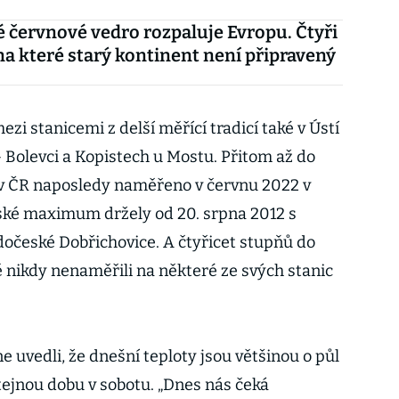
 červnové vedro rozpaluje Evropu. Čtyři
na které starý kontinent není připravený
zi stanicemi z delší měřící tradicí také v Ústí
 Bolevci a Kopistech u Mostu. Přitom až do
 v ČR naposledy naměřeno v červnu 2022 v
eské maximum držely od 20. srpna 2012 s
očeské Dobřichovice. A čtyřicet stupňů do
 nikdy nenaměřili na některé ze svých stanic
 uvedli, že dnešní teploty jsou většinou o půl
stejnou dobu v sobotu. „Dnes nás čeká