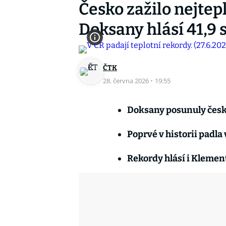
Česko zažilo nejtepl
Doksany hlásí 41,9 
ČTK
28. června 2026
·
19:55
Doksany posunuly český
Poprvé v historii padla 
Rekordy hlásí i Klement