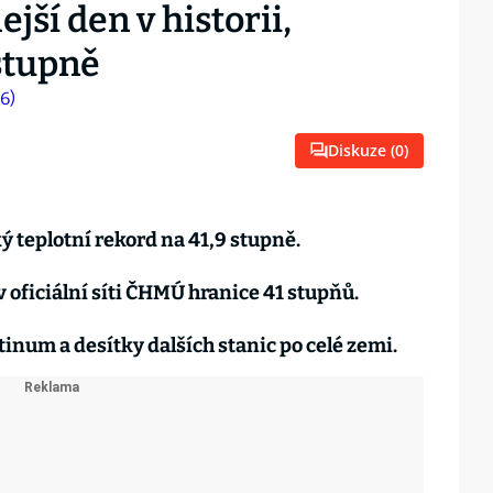
ejší den v historii,
stupně
Diskuze (
0
)
 teplotní rekord na 41,9 stupně.
v oficiální síti ČHMÚ hranice 41 stupňů.
inum a desítky dalších stanic po celé zemi.