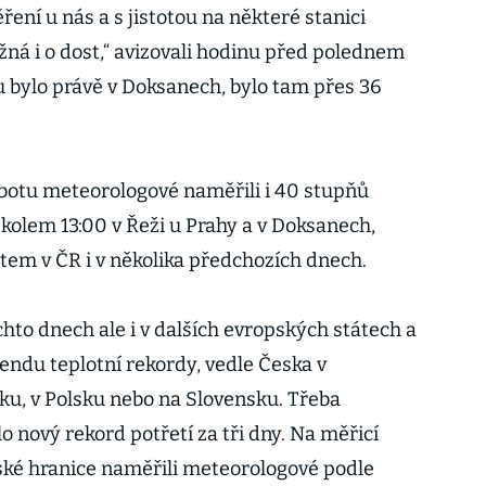
ěření u nás a s jistotou na některé stanici
ná i o dost,“ avizovali hodinu před polednem
obu bylo právě v Doksanech, bylo tam přes 36
obotu meteorologové naměřili i 40 stupňů
y kolem 13:00 v Řeži u Prahy a v Doksanech,
stem v ČR i v několika předchozích dnech.
hto dnech ale i v dalších evropských státech a
endu teplotní rekordy, vedle Česka v
u, v Polsku nebo na Slovensku. Třeba
ový rekord potřetí za tři dny. Na měřicí
ské hranice naměřili meteorologové podle