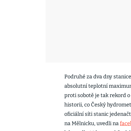
Podruhé za dva dny stanic
absolutní teplotní maximum
proti sobotě je tak rekord 
historii, co Český hydrom
oficiální síti stanic jeden
na Mělnicku, uvedli na
fac