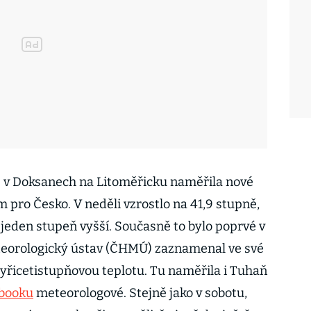
e v Doksanech na Litoměřicku naměřila nové
 pro Česko. V neděli vzrostlo na 41,9 stupně,
o jeden stupeň vyšší. Současně to bylo poprvé v
eteorologický ústav (ČHMÚ) zaznamenal ve své
ačtyřicetistupňovou teplotu. Tu naměřila i Tuhaň
ebooku
meteorologové. Stejně jako v sobotu,