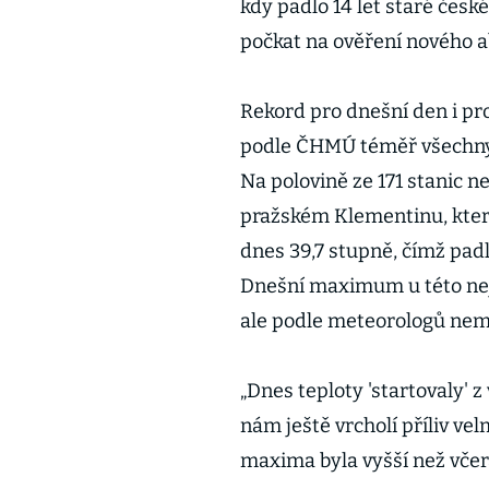
kdy padlo 14 let staré česk
počkat na ověření nového a
Rekord pro dnešní den i pr
podle ČHMÚ téměř všechny s
Na polovině ze 171 stanic n
pražském Klementinu, které
dnes 39,7 stupně, čímž padl
Dnešní maximum u této nejd
ale podle meteorologů nemus
„Dnes teploty 'startovaly' 
nám ještě vrcholí příliv vel
maxima byla vyšší než včera