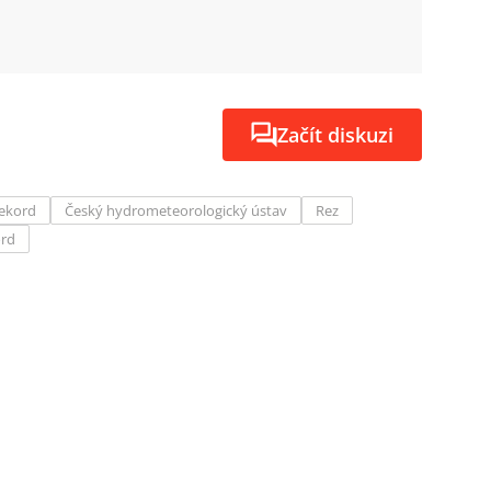
Začít diskuzi
ekord
Český hydrometeorologický ústav
Rez
ord