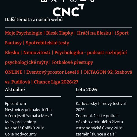
Další témata z našich webů
Moje Psychologie
Blesk Tlapky
Hráči na Blesku
iSport
Fantasy
Spotřebitelské testy
Blesku
Nemovitosti
Psychologika - podcast rozbíjející
psychologické mýty
Fotbalové přestupy
ONLINE
Eventový prostor Level 9
OKTAGON 92: Szabová
vs. Pudilová
Chance Liga 2026/27
Aktuálně
Léto 2026
Epicentrum
Karlovarský filmový festival
Neštovice: příznaky, léčba
2026
V čem jezdí Yamal a Mesii?
Znamení, že jste potkali
Kvízy pro seniory
někoho z minulého života
Kalendář úplňků 2026
Astronomické úkazy 2026:
Co je bodycount?
zatmění slunce a další