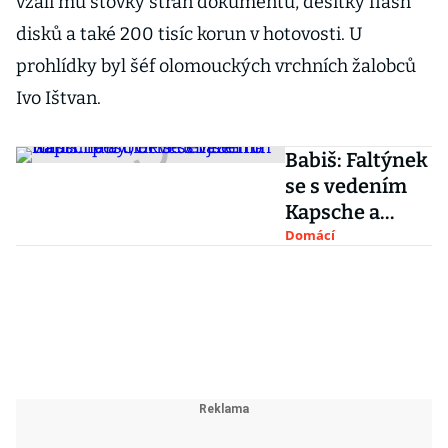
vzali mu stovky stran dokumentů, desítky flash
disků a také 200 tisíc korun v hotovosti. U
prohlídky byl šéf olomouckých vrchních žalobců
Ivo Ištvan.
Babiš: Faltýnek
se s vedením
Kapsche a
ÚOHS scházel
Domácí
na vlastní pěst,
nevěděl jsem o
tom