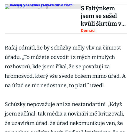
S Faltýnkem
jsem se sešel
kvůli škrtům v
našem
Domácí
rozpočtu, tvrdí
šéf ÚOHS Rafaj
Rafaj odmítl, že by schůzky měly vliv na činnost
úřadu. „To můžete odvodit i z mých minulých
rozhovorů, kde jsem říkal, že se považuji za
hromosvod, který vše svede bokem mimo úřad. A
na úřad se nic nedostane, to platí,“ uvedl.
Schůzky nepovažuje ani za nestandardní. „Když
jsem začínal, tak média a novináři mě kritizovali,
že uzavírám úřad, že úřad nekomunikuje ven, že