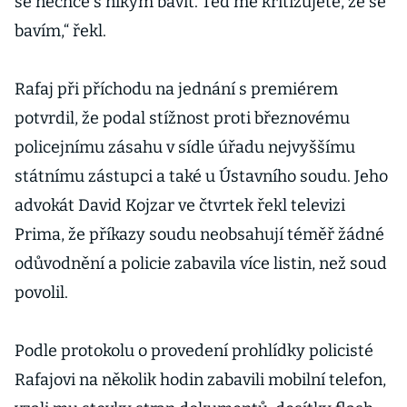
se nechce s nikým bavit. Teď mě kritizujete, že se
bavím,“ řekl.
Rafaj při příchodu na jednání s premiérem
potvrdil, že podal stížnost proti březnovému
policejnímu zásahu v sídle úřadu nejvyššímu
státnímu zástupci a také u Ústavního soudu. Jeho
advokát David Kojzar ve čtvrtek řekl televizi
Prima, že příkazy soudu neobsahují téměř žádné
odůvodnění a policie zabavila více listin, než soud
povolil.
Podle protokolu o provedení prohlídky policisté
Rafajovi na několik hodin zabavili mobilní telefon,