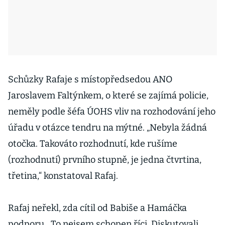
Schůzky Rafaje s místopředsedou ANO
Jaroslavem Faltýnkem, o které se zajímá policie,
neměly podle šéfa ÚOHS vliv na rozhodování jeho
úřadu v otázce tendru na mýtné. „Nebyla žádná
otočka. Takováto rozhodnutí, kde rušíme
(rozhodnutí) prvního stupně, je jedna čtvrtina,
třetina,“ konstatoval Rafaj.
Rafaj neřekl, zda cítil od Babiše a Hamáčka
podporu. „To nejsem schopen říci. Diskutovali