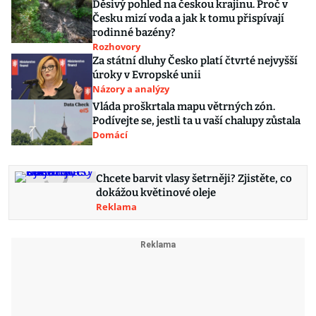
Děsivý pohled na českou krajinu. Proč v
Česku mizí voda a jak k tomu přispívají
rodinné bazény?
Rozhovory
Za státní dluhy Česko platí čtvrté nejvyšší
úroky v Evropské unii
Názory a analýzy
Vláda proškrtala mapu větrných zón.
Podívejte se, jestli ta u vaší chalupy zůstala
Domácí
Chcete barvit vlasy šetrněji? Zjistěte, co
dokážou květinové oleje
Reklama