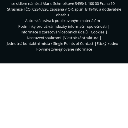
se sídlem náměstí Marie Schmolkové 3493/1, 100 00 Praha 10 -
Strašnice, IČO: 02346826, zapsána v OR, sp.zn. B 19490 a dodavatelé
obsahu
Autorská práva k publikovaným materiálům
Podmínky pro užívání služby informační společnosti
Informace o zpracování osobních údajů
Cookies
Nastavení soukromí
Vlastnická struktura
Jednotná kontaktní místa / Single Points of Contact
Etický kodex
Povinně zveřejňované informace