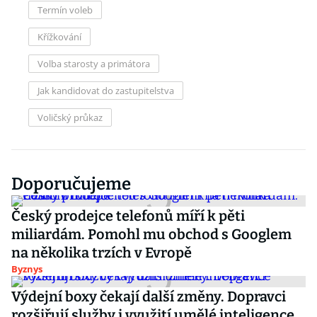
Termín voleb
Křížkování
Volba starosty a primátora
Jak kandidovat do zastupitelstva
Voličský průkaz
Doporučujeme
Český prodejce telefonů míří k pěti
miliardám. Pomohl mu obchod s Googlem
na několika trzích v Evropě
Byznys
Výdejní boxy čekají další změny. Dopravci
rozšiřují služby i využití umělé inteligence