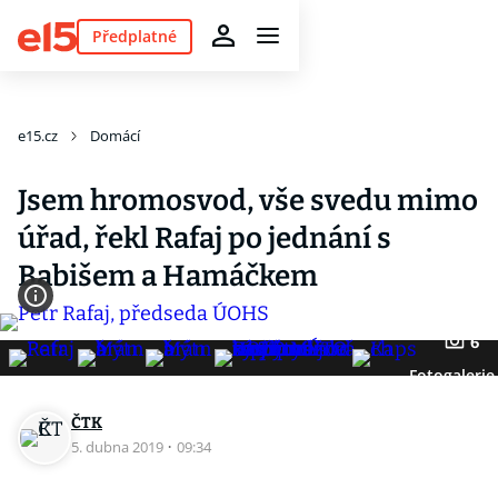
Předplatné
e15.cz
Domácí
Jsem hromosvod, vše svedu mimo
úřad, řekl Rafaj po jednání s
Babišem a Hamáčkem
6
Fotogalerie
ČTK
5. dubna 2019
·
09:34