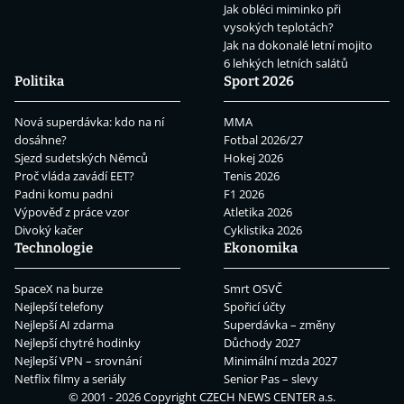
Jak obléci miminko při
vysokých teplotách?
Jak na dokonalé letní mojito
6 lehkých letních salátů
Politika
Sport 2026
Nová superdávka: kdo na ní
MMA
dosáhne?
Fotbal 2026/27
Sjezd sudetských Němců
Hokej 2026
Proč vláda zavádí EET?
Tenis 2026
Padni komu padni
F1 2026
Výpověď z práce vzor
Atletika 2026
Divoký kačer
Cyklistika 2026
Technologie
Ekonomika
SpaceX na burze
Smrt OSVČ
Nejlepší telefony
Spořicí účty
Nejlepší AI zdarma
Superdávka – změny
Nejlepší chytré hodinky
Důchody 2027
Nejlepší VPN – srovnání
Minimální mzda 2027
Netflix filmy a seriály
Senior Pas – slevy
© 2001 - 2026 Copyright
CZECH NEWS CENTER a.s.