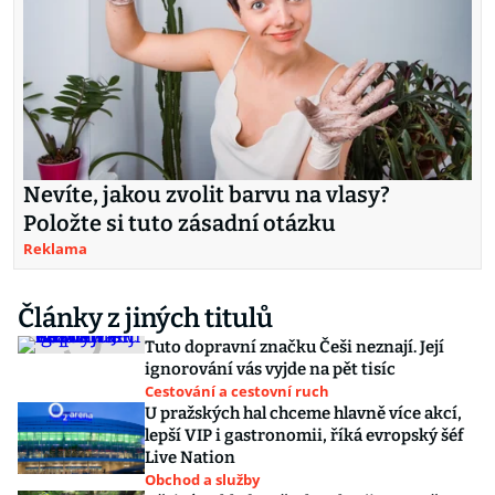
Nevíte, jakou zvolit barvu na vlasy?
Položte si tuto zásadní otázku
Reklama
Články z jiných titulů
Tuto dopravní značku Češi neznají. Její
ignorování vás vyjde na pět tisíc
Cestování a cestovní ruch
U pražských hal chceme hlavně více akcí,
lepší VIP i gastronomii, říká evropský šéf
Live Nation
Obchod a služby