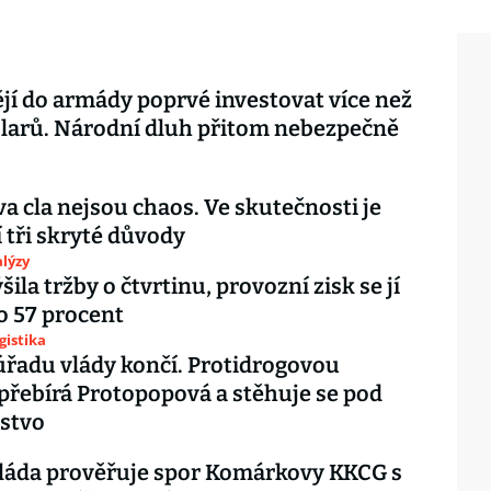
jí do armády poprvé investovat více než
olarů. Národní dluh přitom nebezpečně
 cla nejsou chaos. Ve skutečnosti je
 tři skryté důvody
lýzy
šila tržby o čtvrtinu, provozní zisk se jí
o 57 procent
gistika
řadu vlády končí. Protidrogovou
 přebírá Protopopová a stěhuje se pod
stvo
vláda prověřuje spor Komárkovy KKCG s