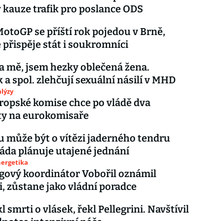
 kauze trafik pro poslance ODS
otoGP se příští rok pojedou v Brně,
 přispěje stát i soukromníci
na mě, jsem hezky oblečená žena.
 a spol. zlehčují sexuální násilí v MHD
lýzy
ropské komise chce po vládě dva
ty na eurokomisaře
u může být o vítězi jaderného tendru
láda plánuje utajené jednání
nergetika
gový koordinátor Vobořil oznámil
i, zůstane jako vládní poradce
l smrti o vlásek, řekl Pellegrini. Navštívil