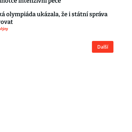
dnotce intenzivní péče
á olympiáda ukázala, že i státní správa
vovat
lýzy
Další