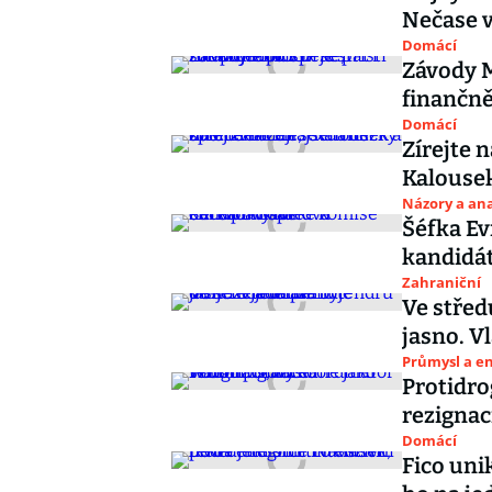
Nečase v
Domácí
Závody M
finančně
Domácí
Zírejte 
Kalousek
Názory a ana
Šéfka Ev
kandidá
Zahraniční
Ve střed
jasno. V
Průmysl a e
Protidro
rezignac
Domácí
Fico unik