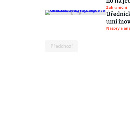
ho na je
Zahraniční
Úřednick
umí ino
Názory a ana
Předchozí