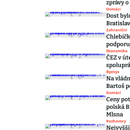
zprávy o
Domácí
Dost bylo
Bratisla
Zahraniční
Chlebíčk
podporuje
Ekonomika
ČEZ v út
spoluprá
Byznys
Na vládn
Bartoš p
Domácí
Ceny pot
polská B
Mlsna
Rozhovory
Nejvyšší