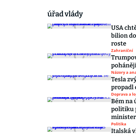
úřad vlády
USA chtě
bilion d
roste
Zahraniční
Trumpova
pohánějí
Názory a ana
Tesla zvý
propadl 
Doprava a lo
Bém na ú
politiku
minister
Politika
Italská 