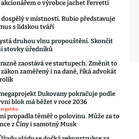
akcionářem o výrobce jachet Ferretti
 dospělý v místnosti. Rubio představuje
us s lidskou tváří
ystá druhou vlnu propouštění. Skončit
ší stovky úředníků
razně zaostává ve startupech. Změnit to
zákon zaměřený i na daně, říká advokát
rolík
 megaprojekt Dukovany pokračuje podle
rvní blok má běžet v roce 2036
nergetika
oni propadla téměř o polovinu. Může za to
nce z Číny i samotný Musk
Úřadu vlády se dočká rekonstrukce za