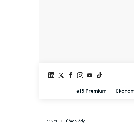
e15 Premium
Ekonom
e15.cz
úřad vlády