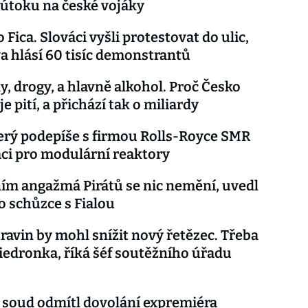
 útoku na české vojáky
 Fica. Slováci vyšli protestovat do ulic,
va hlásí 60 tisíc demonstrantů
y, drogy, a hlavně alkohol. Proč Česko
 pití, a přichází tak o miliardy
erý podepíše s firmou Rolls-Royce SMR
ci pro modulární reaktory
ím angažmá Pirátů se nic nemění, uvedl
o schůzce s Fialou
ravin by mohl snížit nový řetězec. Třeba
iedronka, říká šéf soutěžního úřadu
 soud odmítl dovolání expremiéra