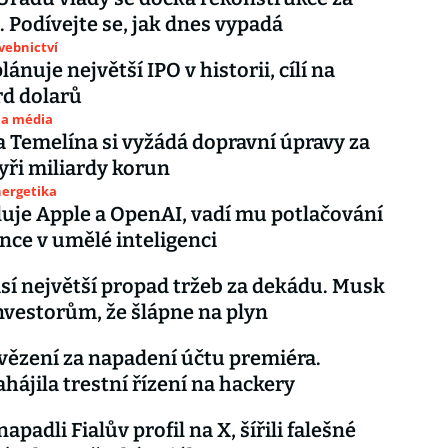
. Podívejte se, jak dnes vypadá
avebnictví
ánuje největší IPO v historii, cílí na
rd dolarů
 a média
 Temelína si vyžádá dopravní úpravy za
yři miliardy korun
nergetika
uje Apple a OpenAI, vadí mu potlačování
ce v umělé inteligenci
ásí největší propad tržeb za dekádu. Musk
investorům, že šlápne na plyn
 vězení za napadení účtu premiéra.
ahájila trestní řízení na hackery
apadli Fialův profil na X, šířili falešné