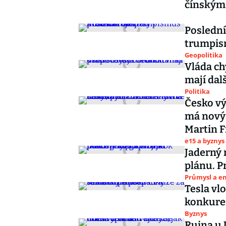
čínským 
Poslední
trumpism
Geopolitika
Vláda ch
mají dal
Politika
Česko vý
má nový 
Martin F
e15 a byznys
Jaderný
plánu. P
Průmysl a e
Tesla vl
konkure
Byznys
Ruina u 