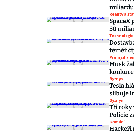
miliardu
Reality a st
SpaceX pl
30 milia
Technologie
Dostavba
téměř čt
Průmysl a e
Musk žal
konkuren
Byznys
Tesla hl
slibuje 
Byznys
Tři roky
Policie z
Domácí
Hackeři n