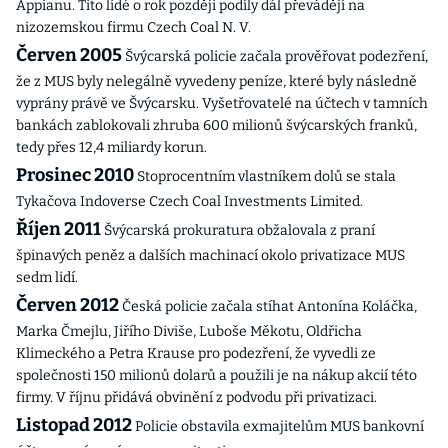
Appianu. Tito lidé o rok později podíly dál převádějí na
nizozemskou firmu Czech Coal N. V.
Červen 2005
Švýcarská policie začala prověřovat podezření,
že z MUS byly nelegálně vyvedeny peníze, které byly následně
vyprány právě ve Švýcarsku. Vyšetřovatelé na účtech v tamních
bankách zablokovali zhruba 600 milionů švýcarských franků,
tedy přes 12,4 miliardy korun.
Prosinec 2010
Stoprocentním vlastníkem dolů se stala
Tykačova Indoverse Czech Coal Investments Limited.
Říjen 2011
Švýcarská prokuratura obžalovala z praní
špinavých peněz a dalších machinací okolo privatizace MUS
sedm lidí.
Červen 2012
Česká policie začala stíhat Antonína Koláčka,
Marka Čmejlu, Jiřího Diviše, Luboše Měkotu, Oldřicha
Klimeckého a Petra Krause pro podezření, že vyvedli ze
společnosti 150 milionů dolarů a použili je na nákup akcií této
firmy. V říjnu přidává obvinění z podvodu při privatizaci.
Listopad 2012
Policie obstavila exmajitelům MUS bankovní