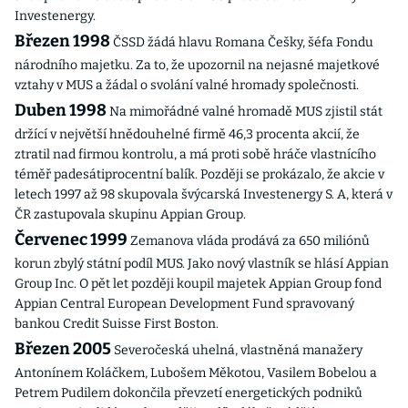
Investenergy.
Březen 1998
ČSSD žádá hlavu Romana Češky, šéfa Fondu
národního majetku. Za to, že upozornil na nejasné majetkové
vztahy v MUS a žádal o svolání valné hromady společnosti.
Duben 1998
Na mimořádné valné hromadě MUS zjistil stát
držící v největší hnědouhelné firmě 46,3 procenta akcií, že
ztratil nad firmou kontrolu, a má proti sobě hráče vlastnícího
téměř padesátiprocentní balík. Později se prokázalo, že akcie v
letech 1997 až 98 skupovala švýcarská Investenergy S. A, která v
ČR zastupovala skupinu Appian Group.
Červenec 1999
Zemanova vláda prodává za 650 miliónů
korun zbylý státní podíl MUS. Jako nový vlastník se hlásí Appian
Group Inc. O pět let později koupil majetek Appian Group fond
Appian Central European Development Fund spravovaný
bankou Credit Suisse First Boston.
Březen 2005
Severočeská uhelná, vlastněná manažery
Antonínem Koláčkem, Lubošem Měkotou, Vasilem Bobelou a
Petrem Pudilem dokončila převzetí energetických podniků