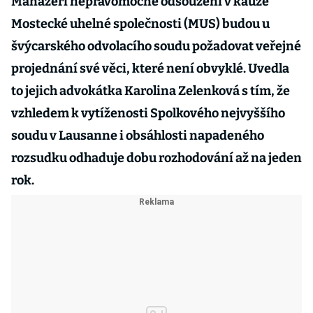
Manažeři nepravomocně odsouzení v kauze
Mostecké uhelné společnosti (MUS) budou u
švýcarského odvolacího soudu požadovat veřejné
projednání své věci, které není obvyklé. Uvedla
to jejich advokátka Karolina Zelenková s tím, že
vzhledem k vytíženosti Spolkového nejvyššího
soudu v Lausanne i obsáhlosti napadeného
rozsudku odhaduje dobu rozhodování až na jeden
rok.