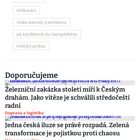
Křížkování
Volba starosty a primátora
Jak kandidovat do zastupitelstva
Voličský průkaz
Doporučujeme
Železniční zakázka století míří k Českým
drahám. Jako vítěze je schválili středočeští
radní
Doprava a logistika
Jedna česká iluze se právě rozpadá. Zelená
transformace je pojistkou proti chaosu