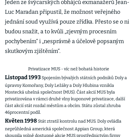
Jeden ze švýcarských obhájců exmanažerů Jean-
Luc Maradan připustil, že možnost veřejného
jednání soud využívá pouze zřídka. Přesto se o ni
budou snažit, a to kvůli „zjevným procesním
pochybením“ i „nesprávně a účelově popsaným
skutkovým zjištěním“.
Privatizace MUS - víc než bohatá historie
Listopad 1993
Spojením bývalých státních podniků Doly a
úpravny Komořany, Doly Ležáky a Doly Hlubina vznikla
Mostecká uhelná společnost (MUS). Část akcií MUS byla
privatizována v rámci druhé vlny kuponové privatizace, další
část akcií stát rozdal městům a obcím. Státu zůstal zhruba
46procentní podíl.
Květen 1998
Stát ztratil kontrolu nad MUS. Doly ovládla
neprůhledná americká společnost Appian Group, která
skoupila volně dostupné akcie MUS prostřednictvím firmy