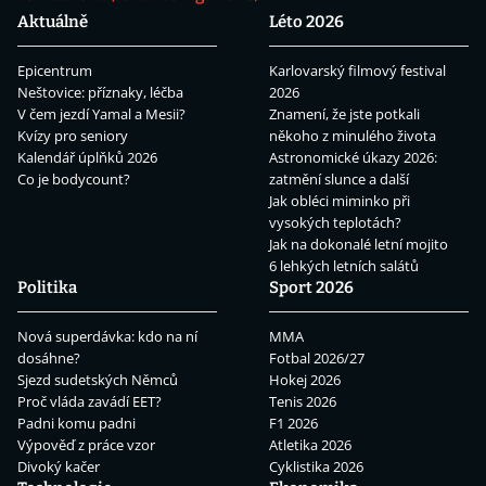
Aktuálně
Léto 2026
Epicentrum
Karlovarský filmový festival
Neštovice: příznaky, léčba
2026
V čem jezdí Yamal a Mesii?
Znamení, že jste potkali
Kvízy pro seniory
někoho z minulého života
Kalendář úplňků 2026
Astronomické úkazy 2026:
Co je bodycount?
zatmění slunce a další
Jak obléci miminko při
vysokých teplotách?
Jak na dokonalé letní mojito
6 lehkých letních salátů
Politika
Sport 2026
Nová superdávka: kdo na ní
MMA
dosáhne?
Fotbal 2026/27
Sjezd sudetských Němců
Hokej 2026
Proč vláda zavádí EET?
Tenis 2026
Padni komu padni
F1 2026
Výpověď z práce vzor
Atletika 2026
Divoký kačer
Cyklistika 2026