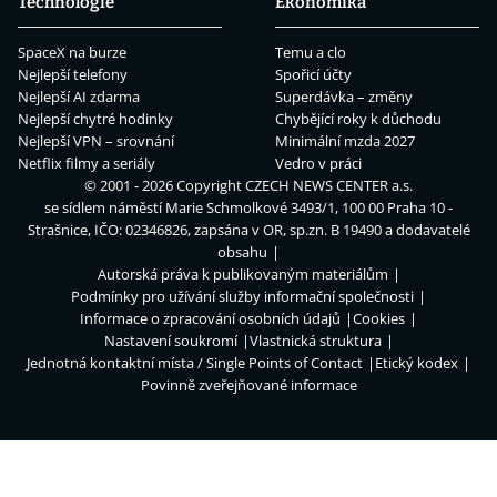
Technologie
Ekonomika
SpaceX na burze
Temu a clo
Nejlepší telefony
Spořicí účty
Nejlepší AI zdarma
Superdávka – změny
Nejlepší chytré hodinky
Chybějící roky k důchodu
Nejlepší VPN – srovnání
Minimální mzda 2027
Netflix filmy a seriály
Vedro v práci
© 2001 - 2026 Copyright
CZECH NEWS CENTER a.s.
se sídlem náměstí Marie Schmolkové 3493/1, 100 00 Praha 10 -
Strašnice, IČO: 02346826, zapsána v OR, sp.zn. B 19490 a dodavatelé
obsahu
Autorská práva k publikovaným materiálům
Podmínky pro užívání služby informační společnosti
Informace o zpracování osobních údajů
Cookies
Nastavení soukromí
Vlastnická struktura
Jednotná kontaktní místa / Single Points of Contact
Etický kodex
Povinně zveřejňované informace