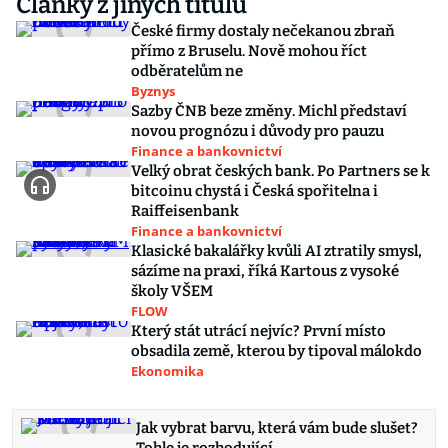
Články z jiných titulů
České firmy dostaly nečekanou zbraň
přímo z Bruselu. Nově mohou říct
odběratelům ne
Byznys
Sazby ČNB beze změny. Michl představí
novou prognózu i důvody pro pauzu
Finance a bankovnictví
Velký obrat českých bank. Po Partners se k
bitcoinu chystá i Česká spořitelna i
Raiffeisenbank
Finance a bankovnictví
Klasické bakalářky kvůli AI ztratily smysl,
sázíme na praxi, říká Kartous z vysoké
školy VŠEM
FLOW
Který stát utrácí nejvíc? První místo
obsadila země, kterou by tipoval málokdo
Ekonomika
Jak vybrat barvu, která vám bude slušet?