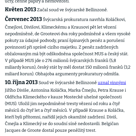
účty, cenné papíry a nemovitosti.
Květen 2013
Začal soud ve švýcarské Bellinzoně.
Červenec 2013
Švýcarská prokuratura navrhla Koláčkovi,
Čmejlovi, Divišovi, Klimeckému a Krausovi pět let vězení
nepodmíněně, de Grooteovi dva roky podmíněně a všem vysoké
pokuty za údajné podvody, praní špinavých peněz a porušení
povinností při správě cizího majetku. Z peněz zadržených
obžalovaným má být odškodněna společnost MUS a český stát.
V případě MUS jde o 276 milionů švýcarských franků (5,8
miliardy korun), český stát by měl dostat 150 milionů franků (3,2
miliard korun). Obhajoba argumenty prokuratury odmítla.
10. října 2013
Soud ve švýcarské Bellinzoně
uznal vinnými
Jiřího Diviše, Antonína Koláčka, Marka Čmejlu, Petra Krause i
Oldřicha Klimeckého v kauze Mostecké uhelné společnosti
(MUS). Uložil jim nepodmíněné tresty vězení od roku a čtyř
měsíců do čtyř let a čtyř měsíců. V případě Krause a Koláčka,
kteří byli přítomni, nařídil jejich okamžité zadržení. Diviš,
Čmejla a Klimecký se do soudní síně nedostavili. Belgičan
Jacques de Groote dostal pouze peněžitý trest.