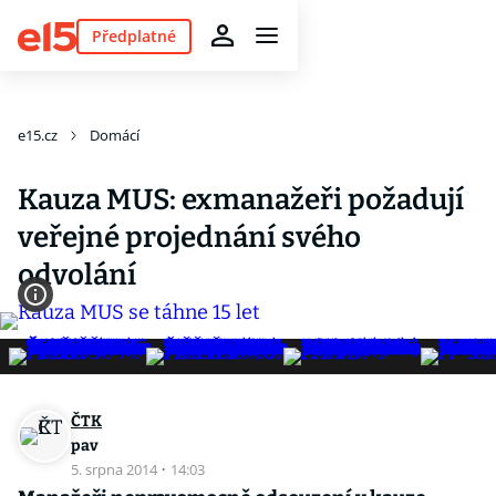
Předplatné
e15.cz
Domácí
Kauza MUS: exmanažeři požadují
veřejné projednání svého
odvolání
ČTK
pav
5. srpna 2014
·
14:03