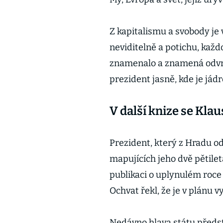
Z kapitalismu a svobody je 
neviditelně a potichu, každ
znamenalo a znamená odvrac
prezident jasně, kde je jád
V další knize se Klau
Prezident, který z Hradu od
mapujících jeho dvě pětilet
publikaci o uplynulém roce
Ochvat řekl, že je v plánu 
Nedávno hlava státu předsta