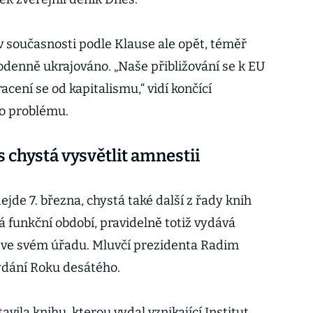
v současnosti podle Klause ale opět, téměř
odenně ukrajováno. „Naše přibližování se k EU
ení se od kapitalismu,“ vidí končící
ro problému.
s chystá vysvětlit amnestii
ejde 7. března, chystá také další z řady knih
á funkční období, pravidelně totiž vydává
 ve svém úřadu. Mluvčí prezidenta Radim
vydání Roku desátého.
vila knihu, kterou vydal vznikající Institut