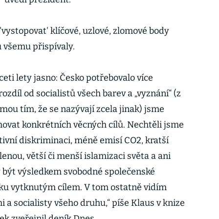
'vystopovat' klíčové, uzlové, zlomové body
u všemu přispívaly.
eti lety jasno: Česko potřebovalo více
ozdíl od socialistů všech barev a „vyznání“ (z
mou tím, že se nazývají zcela jinak) jsme
vat konkrétních věcných cílů. Nechtěli jsme
itivní diskriminaci, méně emisí CO2, kratší
enou, větší či menší islamizaci světa a ani
ly být výsledkem svobodné společenské
orku vytknutým cílem. V tom ostatně vidím
 a socialisty všeho druhu,“ píše Klaus v knize
vek zveřejnil deník Dnes.