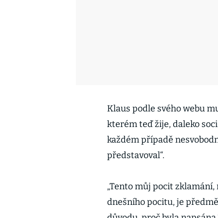
Klaus podle svého webu musí
kterém teď žije, daleko socia
každém případě nesvobodněj
představoval“.
„Tento můj pocit zklamání,
dnešního pocitu, je předmě
důvodu, proč byla napsána,