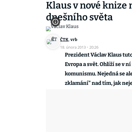
Klaus v nové knize 
dnešního světa
,
ČTK
vrb
18. února 2013
·
20:26
Prezident Václav Klaus tut
Evropa a svět. Ohlíží se v n
komunismu. Nejedná se ale 
zklamání" nad tím, jak nej