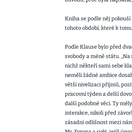
Kniha se podle něj pokouší 
tohoto období, které k tom
Podle Klause bylo před dvac
svobody a méně státu. „Na r
nichž někteří sami sebe kla
neměli žádné ambice dosaho
větší nivelizaci příjmů, poz
pracovní týden a delší dovol
další podobné věci. Ty mě
interakce, nikoli před záv
zásadní odlišnost mezi námi
My, Evropa a svět, jejíž úry