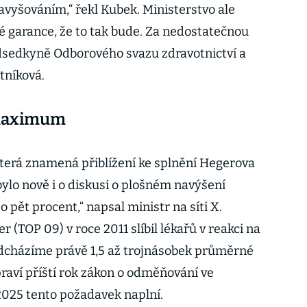
vyšováním,“ řekl Kubek. Ministerstvo ale
é garance, že to tak bude. Za nedostatečnou
dsedkyně Odborového svazu zdravotnictví a
tníková.
 maximum
která znamená přiblížení ke splnění Hegerova
lo nově i o diskusi o plošném navýšení
o pět procent,“ napsal ministr na síti X.
 (TOP 09) v roce 2011 slíbil lékařů v reakci na
odcházíme právě 1,5 až trojnásobek průměrné
raví příští rok zákon o odměňování ve
 2025 tento požadavek naplní.