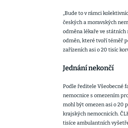
„Bude to v rámci kolektivní
českých a moravských nem
odměna lékaře ve státních 
odměn, které tvoří téměř p
zařízeních asi o 20 tisíc kor
Jednání nekončí
Podle ředitele Všeobecné f
nemocnice s omezením prov
mohl být omezen asi o 20 p
krajských nemocnicích. ČL
tisíce ambulantních vyšetř