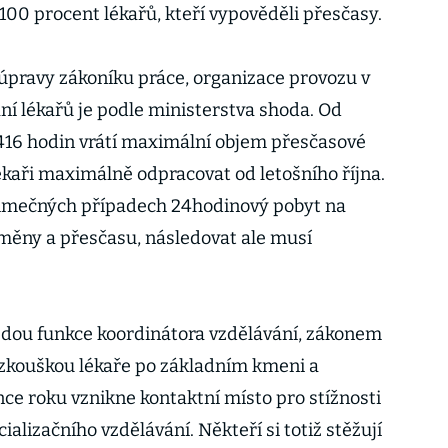
100 procent lékařů, kteří vypověděli přesčasy.
úpravy zákoníku práce, organizace provozu v
í lékařů je podle ministerstva shoda. Od
416 hodin vrátí maximální objem přesčasové
ékaři maximálně odpracovat od letošního října.
jimečných případech 24hodinový pobyt na
směny a přesčasu, následovat ale musí
edou funkce koordinátora vzdělávání, zákonem
 zkouškou lékaře po základním kmeni a
nce roku vznikne kontaktní místo pro stížnosti
ializačního vzdělávání. Někteří si totiž stěžují