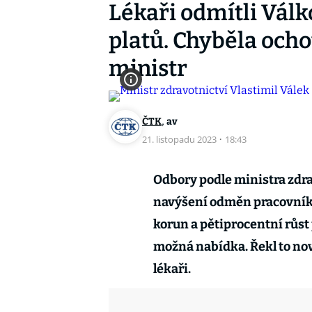
Lékaři odmítli Vál
platů. Chyběla och
ministr
,
ČTK
av
21. listopadu 2023
·
18:43
Odbory podle ministra zdra
navýšení odměn pracovníků 
korun a pětiprocentní růst 
možná nabídka. Řekl to no
lékaři.