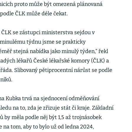
nicích proto může být omezená plánovaná
e podle ČLK může déle čekat.
 ČLK se zástupci ministerstva sejdou v
i minulému týdnu jsme se prakticky
éměř stejná nabídka jako minulý týden,“ řekl
ladých lékařů České lékařské komory (ČLK) a
řáda. Slibovaný pětiprocentní nárůst se podle
níků.
na Kubka trvá na sjednocení odměňování
du na to, zda je zřizuje stát či kraje. Základní
 by měla podle něj být 1,5 až trojnásobek
na tom, aby to bylo už od ledna 2024,