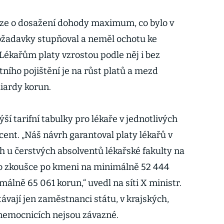
snaze o dosažení dohody maximum, co bylo v
požadavky stupňoval a neměl ochotu ke
Lékařům platy vzrostou podle něj i bez
ního pojištění je na růst platů a mezd
liardy korun.
ší tarifní tabulky pro lékaře v jednotlivých
cent. „Náš návrh garantoval platy lékařů v
 u čerstvých absolventů lékařské fakulty na
o zkoušce po kmeni na minimálně 52 444
málně 65 061 korun,“ uvedl na síti X ministr.
távají jen zaměstnanci státu, v krajských,
emocnicích nejsou závazné.