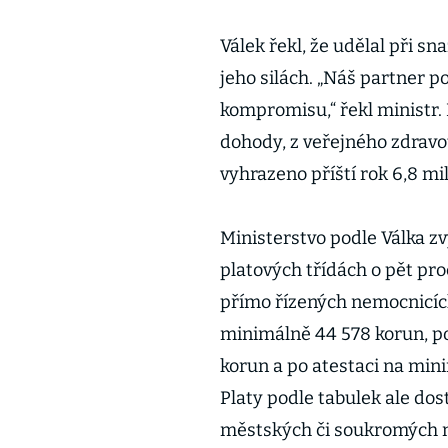
Válek řekl, že udělal při 
jeho silách. „Náš partner 
kompromisu,“ řekl ministr. 
dohody, z veřejného zdravot
vyhrazeno příští rok 6,8 mi
Ministerstvo podle Válka zvý
platových třídách o pět pro
přímo řízených nemocnicích
minimálně 44 578 korun, p
korun a po atestaci na mini
Platy podle tabulek ale dos
městských či soukromých n