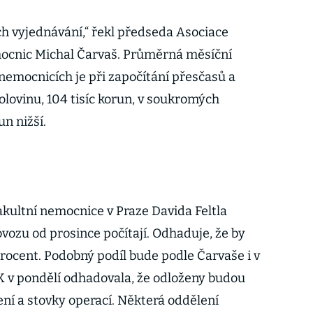
ch vyjednávání,“ řekl předseda Asociace
ocnic Michal Čarvaš. Průměrná měsíční
nemocnicích je při započítání přesčasů a
olovinu, 104 tisíc korun, v soukromých
un nižší.
akultní nemocnice v Praze Davida Feltla
ozu od prosince počítají. Odhaduje, že by
rocent. Podobný podíl bude podle Čarvaše i v
K v pondělí odhadovala, že odloženy budou
ení a stovky operací. Některá oddělení