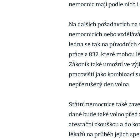
nemocnic mají podle nich i 
Na dalších požadavcích na 
nemocnicích nebo vzděláván
ledna se tak na původních 
práce z 832, které mohou l
Zákoník také umožní ve vý
pracovišti jako kombinaci 
nepřerušený den volna.
Státní nemocnice také zav
dané bude také volno před
atestační zkouškou a do ko
lékařů na průběh jejich spec