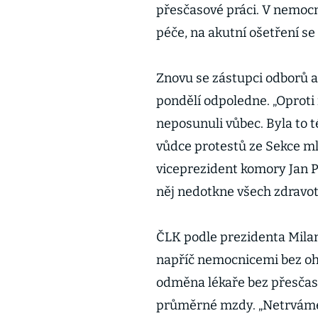
přesčasové práci. V nemoc
péče, na akutní ošetření s
Znovu se zástupci odborů a
pondělí odpoledne. „Oprot
neposunuli vůbec. Byla to t
vůdce protestů ze Sekce m
viceprezident komory Jan P
něj nedotkne všech zdravot
ČLK podle prezidenta Mila
napříč nemocnicemi bez ohle
odměna lékaře bez přesčasů
průměrné mzdy. „Netrváme 