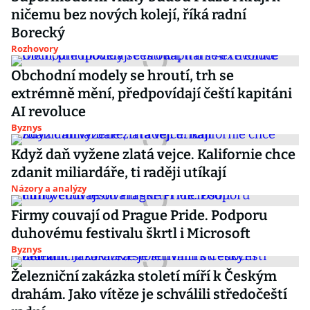
ničemu bez nových kolejí, říká radní
Borecký
Rozhovory
Obchodní modely se hroutí, trh se
extrémně mění, předpovídají čeští kapitáni
AI revoluce
Byznys
Když daň vyžene zlatá vejce. Kalifornie chce
zdanit miliardáře, ti raději utíkají
Názory a analýzy
Firmy couvají od Prague Pride. Podporu
duhovému festivalu škrtl i Microsoft
Byznys
Železniční zakázka století míří k Českým
drahám. Jako vítěze je schválili středočeští