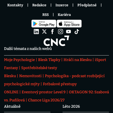
Kontakty
Redakce
Inzerce
Předplatné
RSS
Kariéra
Další témata z našich webů
Moje Psychologie
Blesk Tlapky
Hráči na Blesku
iSport
Fantasy
Spotřebitelské testy
Blesku
Nemovitosti
Psychologika - podcast rozbíjející
psychologické mýty
Fotbalové přestupy
ONLINE
Eventový prostor Level 9
OKTAGON 92: Szabová
vs. Pudilová
Chance Liga 2026/27
Aktuálně
Léto 2026