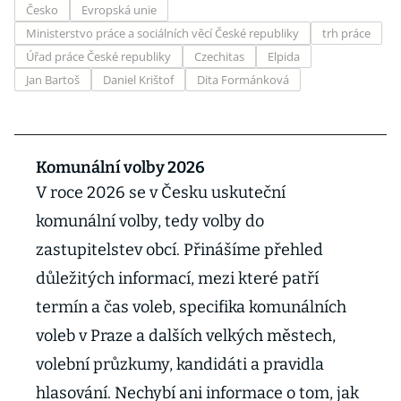
Česko
Evropská unie
Ministerstvo práce a sociálních věcí České republiky
trh práce
Úřad práce České republiky
Czechitas
Elpida
Jan Bartoš
Daniel Krištof
Dita Formánková
Komunální volby 2026
V roce 2026 se v Česku uskuteční
komunální volby, tedy volby do
zastupitelstev obcí. Přinášíme přehled
důležitých informací, mezi které patří
termín a čas voleb, specifika komunálních
voleb v Praze a dalších velkých městech,
volební průzkumy, kandidáti a pravidla
hlasování. Nechybí ani informace o tom, jak