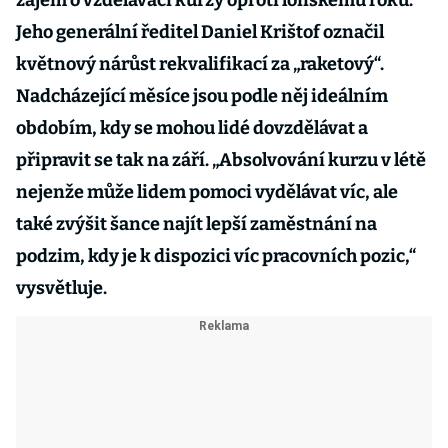
zájem o vzdělávací kurzy oproti loňskému roku.
Jeho generální ředitel Daniel Krištof označil
květnový nárůst rekvalifikací za „raketový“.
Nadcházející měsíce jsou podle něj ideálním
obdobím, kdy se mohou lidé dovzdělávat a
připravit se tak na září. „Absolvování kurzu v létě
nejenže může lidem pomoci vydělávat víc, ale
také zvýšit šance najít lepší zaměstnání na
podzim, kdy je k dispozici víc pracovních pozic,“
vysvětluje.