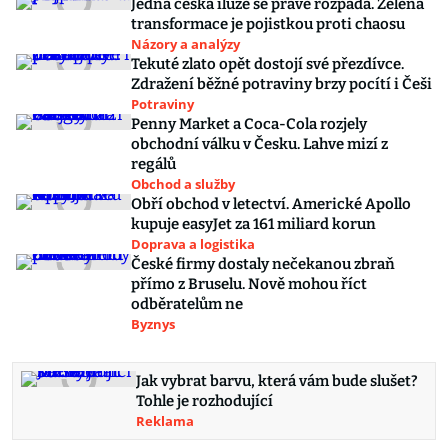
Jedna česká iluze se právě rozpadá. Zelená
transformace je pojistkou proti chaosu
Názory a analýzy
Tekuté zlato opět dostojí své přezdívce.
Zdražení běžné potraviny brzy pocítí i Češi
Potraviny
Penny Market a Coca-Cola rozjely
obchodní válku v Česku. Lahve mizí z
regálů
Obchod a služby
Obří obchod v letectví. Americké Apollo
kupuje easyJet za 161 miliard korun
Doprava a logistika
České firmy dostaly nečekanou zbraň
přímo z Bruselu. Nově mohou říct
odběratelům ne
Byznys
Jak vybrat barvu, která vám bude slušet?
Tohle je rozhodující
Reklama