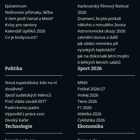
Epicentrum
Karlovarský filmový festival
Neštovice: příznaky, léčba
2026
V čem jezdí Yamal a Mesii?
Znamení, že jste potkali
Kvízy pro seniory
někoho z minulého života
Kalendář úplňků 2026
Astronomické úkazy 2026:
Co je bodycount?
zatmění slunce a další
Jak obléci miminko při
vysokých teplotách?
Jak na dokonalé letní mojito
6 lehkých letních salátů
Politika
Sport 2026
Nová superdávka: kdo na ní
MMA
dosáhne?
Fotbal 2026/27
Sjezd sudetských Němců
Hokej 2026
Proč vláda zavádí EET?
Tenis 2026
Padni komu padni
F1 2026
Výpověď z práce vzor
Atletika 2026
Divoký kačer
Cyklistika 2026
Technologie
Ekonomika