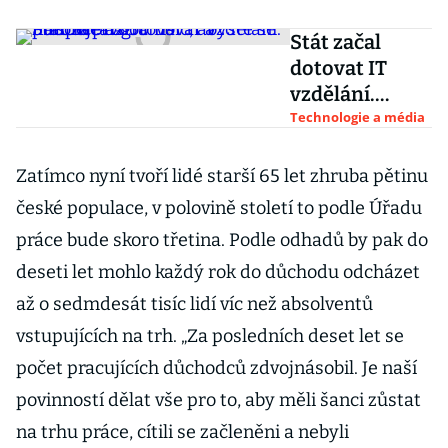
Stát začal
dotovat IT
vzdělání.
Přispěje až 50
Technologie a média
tisíc, abyste se
naučili
Zatímco nyní tvoří lidé starší 65 let zhruba pětinu
programovat a
české populace, v polovině století to podle Úřadu
poroučet AI
práce bude skoro třetina. Podle odhadů by pak do
deseti let mohlo každý rok do důchodu odcházet
až o sedmdesát tisíc lidí víc než absolventů
vstupujících na trh. „Za posledních deset let se
počet pracujících důchodců zdvojnásobil. Je naší
povinností dělat vše pro to, aby měli šanci zůstat
na trhu práce, cítili se začleněni a nebyli