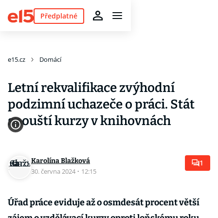
Předplatné
e15.cz
Domácí
Letní rekvalifikace zvýhodní
podzimní uchazeče o práci. Stát
spouští kurzy v knihovnách
Karolína Blažková
1
30. června 2024
·
12:15
Úřad práce eviduje až o osmdesát procent větší