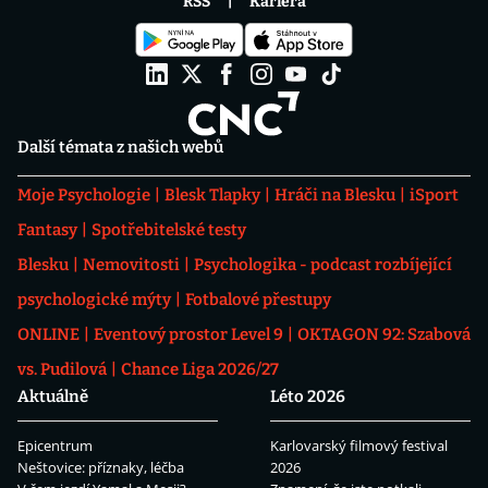
RSS
Kariéra
Další témata z našich webů
Moje Psychologie
Blesk Tlapky
Hráči na Blesku
iSport
Fantasy
Spotřebitelské testy
Blesku
Nemovitosti
Psychologika - podcast rozbíjející
psychologické mýty
Fotbalové přestupy
ONLINE
Eventový prostor Level 9
OKTAGON 92: Szabová
vs. Pudilová
Chance Liga 2026/27
Aktuálně
Léto 2026
Epicentrum
Karlovarský filmový festival
Neštovice: příznaky, léčba
2026