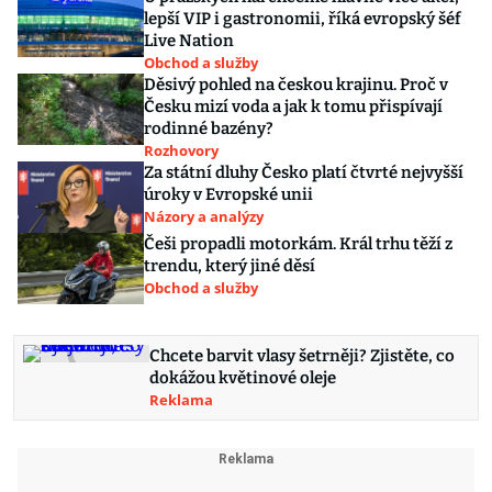
lepší VIP i gastronomii, říká evropský šéf
Live Nation
Obchod a služby
Děsivý pohled na českou krajinu. Proč v
Česku mizí voda a jak k tomu přispívají
rodinné bazény?
Rozhovory
Za státní dluhy Česko platí čtvrté nejvyšší
úroky v Evropské unii
Názory a analýzy
Češi propadli motorkám. Král trhu těží z
trendu, který jiné děsí
Obchod a služby
Chcete barvit vlasy šetrněji? Zjistěte, co
dokážou květinové oleje
Reklama