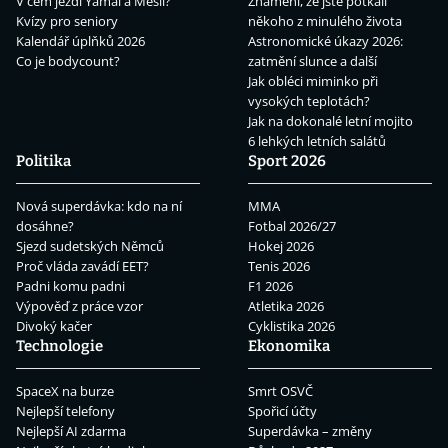
V čem jezdí Yamal a Mesii?
Znamení, že jste potkali
Kvízy pro seniory
někoho z minulého života
Kalendář úplňků 2026
Astronomické úkazy 2026:
Co je bodycount?
zatmění slunce a další
Jak obléci miminko při
vysokých teplotách?
Jak na dokonalé letní mojito
6 lehkých letních salátů
Politika
Sport 2026
Nová superdávka: kdo na ní
MMA
dosáhne?
Fotbal 2026/27
Sjezd sudetských Němců
Hokej 2026
Proč vláda zavádí EET?
Tenis 2026
Padni komu padni
F1 2026
Výpověď z práce vzor
Atletika 2026
Divoký kačer
Cyklistika 2026
Technologie
Ekonomika
SpaceX na burze
Smrt OSVČ
Nejlepší telefony
Spořicí účty
Nejlepší AI zdarma
Superdávka – změny