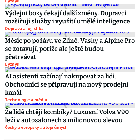
Byznys
Výdejní boxy čekají další změny. Dopravci
rozšiřují služby i využití umělé inteligence
Doprava a logistika
Měsíc po požáru ve Zlíně. Vasky a Alpine Pro
se zotavují, potíže ale ještě budou
přetrvávat
Byznys
AI asistenti začínají nakupovat za lidi.
Obchodníci se připravují na nový prodejní
kanál
Technologie a média
Že lidé chtějí kombíky? Luxusní Volva V90
leží v autosalonech s milionovou slevou
Český a evropský autoprůmysl