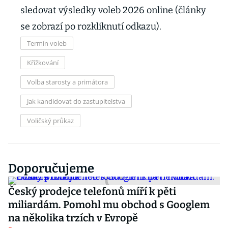
sledovat výsledky voleb 2026 online (články
se zobrazí po rozkliknutí odkazu).
Termín voleb
Křížkování
Volba starosty a primátora
Jak kandidovat do zastupitelstva
Voličský průkaz
Doporučujeme
Český prodejce telefonů míří k pěti
miliardám. Pomohl mu obchod s Googlem
na několika trzích v Evropě