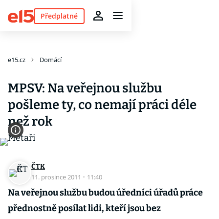
Předplatné
e15.cz
Domácí
MPSV: Na veřejnou službu
pošleme ty, co nemají práci déle
než rok
ČTK
11. prosince 2011
·
11:40
Na veřejnou službu budou úředníci úřadů práce
přednostně posílat lidi, kteří jsou bez