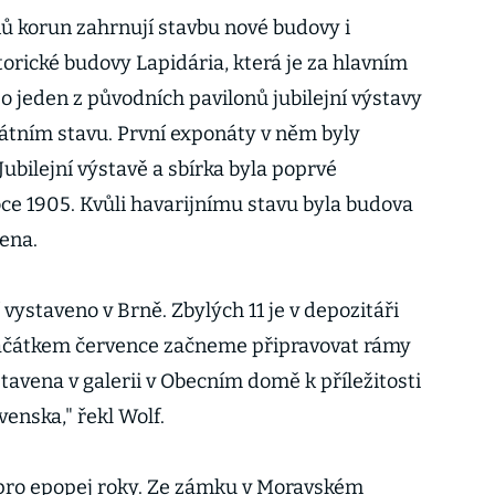
ů korun zahrnují stavbu nové budovy i
orické budovy Lapidária, která je za hlavním
o jeden z původních pavilonů jubilejní výstavy
olátním stavu. První exponáty v něm byly
Jubilejní výstavě a sbírka byla poprvé
oce 1905. Kvůli havarijnímu stavu byla budova
řena.
 vystaveno v Brně. Zbylých 11 je v depozitáři
Začátkem července začneme připravovat rámy
tavena v galerii v Obecním domě k příležitosti
venska," řekl Wolf.
pro epopej roky. Ze zámku v Moravském