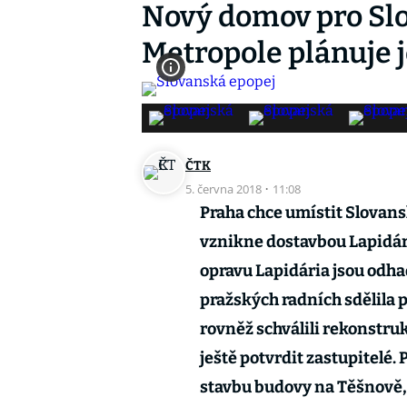
Nový domov pro Slo
Metropole plánuje j
ČTK
5. června 2018
·
11:08
Praha chce umístit Slovan
vznikne dostavbou Lapidári
opravu Lapidária jsou odh
pražských radních sdělila
rovněž schválili rekonstru
ještě potvrdit zastupitelé.
stavbu budovy na Těšnově, o