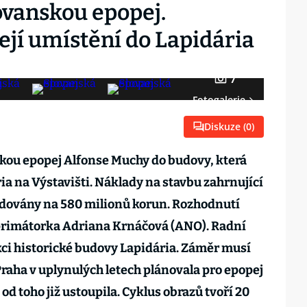
vanskou epopej.
ejí umístění do Lapidária
7
Fotogalerie
Diskuze (
0
)
skou epopej Alfonse Muchy do budovy, která
a na Výstavišti. Náklady na stavbu zahrnující
adovány na 580 milionů korun. Rozhodnutí
 primátorka Adriana Krnáčová (ANO). Radní
kci historické budovy Lapidária. Záměr musí
 Praha v uplynulých letech plánovala pro epopej
d toho již ustoupila. Cyklus obrazů tvoří 20