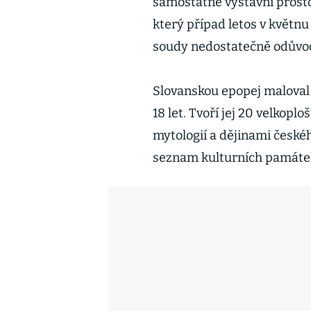
samostatné výstavní prosto
který případ letos v květnu
soudy nedostatečně odůvodn
Slovanskou epopej maloval
18 let. Tvoří jej 20 velkop
mytologií a dějinami české
seznam kulturních památe