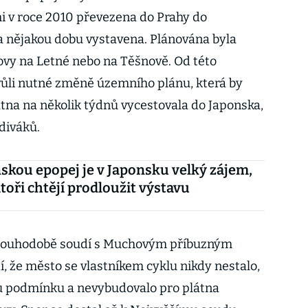
i v roce 2010 převezena do Prahy do
la nějakou dobu vystavena. Plánována byla
vy na Letné nebo na Těšnově. Od této
vůli nutné změně územního plánu, která by
átna na několik týdnů vycestovala do Japonska,
 diváků.
skou epopej je v Japonsku velký zájem,
toři chtějí prodloužit výstavu
 dlouhodobě soudí s Muchovým příbuzným
, že město se vlastníkem cyklu nikdy nestalo,
u podmínku a nevybudovalo pro plátna