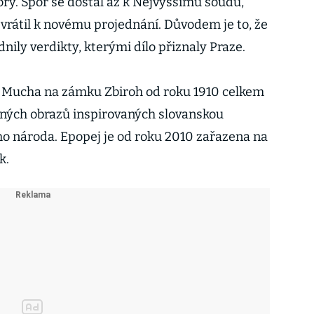
ry. Spor se dostal až k Nejvyššímu soudu,
 vrátil k novému projednání. Důvodem je to, že
ily verdikty, kterými dílo přiznaly Praze.
 Mucha na zámku Zbiroh od roku 1910 celkem
lošných obrazů inspirovaných slovanskou
ho národa. Epopej je od roku 2010 zařazena na
k.