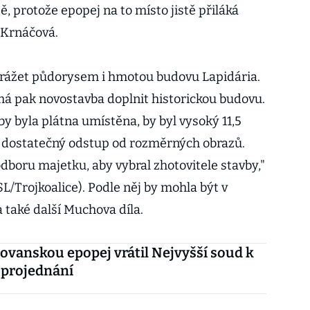
, protože epopej na to místo jistě přiláká
a Krnáčová.
rážet půdorysem i hmotou budovu Lapidária.
má pak novostavba doplnit historickou budovu.
by byla plátna umístěna, by byl vysoký 11,5
l dostatečný odstup od rozměrných obrazů.
dboru majetku, aby vybral zhotovitele stavby,"
L/Trojkoalice). Podle něj by mohla být v
 také další Muchova díla.
lovanskou epopej vrátil Nejvyšší soud k
projednání