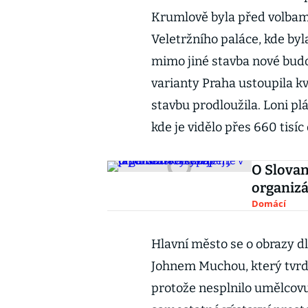
Krumlově byla před volbam
Veletržního paláce, kde by
mimo jiné stavba nové budo
varianty Praha ustoupila k
stavbu prodloužila. Loni pl
kde je vidělo přes 660 tisíc
O Slovan
organizá
Domácí
Hlavní město se o obrazy
Johnem Muchou, který tvrdí
protože nesplnilo umělcov