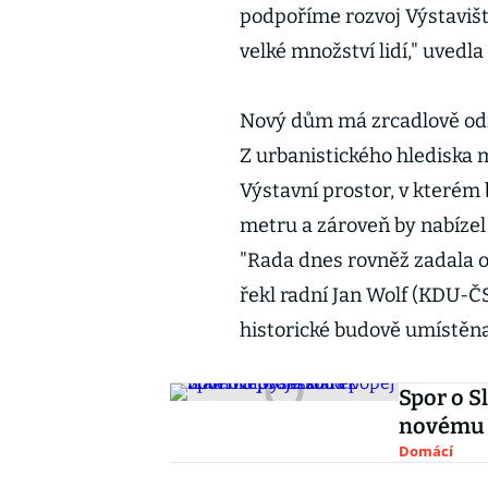
podpoříme rozvoj Výstaviště
velké množství lidí," uvedl
Nový dům má zrcadlově od
Z urbanistického hlediska 
Výstavní prostor, v kterém 
metru a zároveň by nabíze
"Rada dnes rovněž zadala o
řekl radní Jan Wolf (KDU-ČS
historické budově umístěna
Spor o S
novému 
Domácí