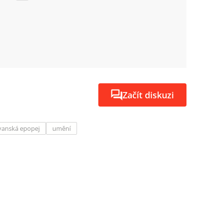
Začít diskuzi
vanská epopej
umění