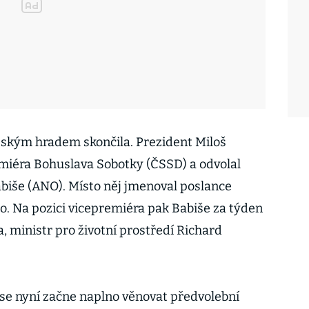
žským hradem skončila. Prezident Miloš
iéra Bohuslava Sobotky (ČSSD) a odvolal
abiše (ANO). Místo něj jmenoval poslance
ho. Na pozici vicepremiéra pak Babiše za týden
a, ministr pro životní prostředí Richard
iš se nyní začne naplno věnovat předvolební