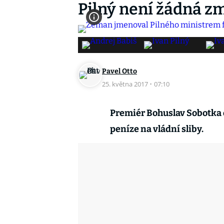
Pilný není žádná z
Pavel Otto
25. května 2017
·
07:10
Premiér Bohuslav Sobotka o
peníze na vládní sliby.