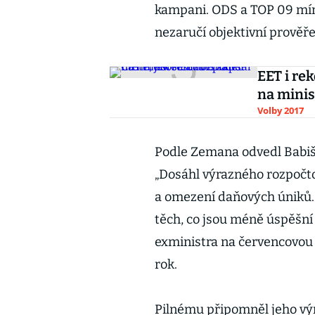
kampani. ODS a TOP 09 míní
nezaručí objektivní prověře
EET i rek
na minis
Volby 2017
Podle Zemana odvedl Babiš 
„Dosáhl výrazného rozpočto
a omezení daňových úniků. 
těch, co jsou méně úspěšní 
exministra na červencovou 
rok.
Pilnému připomněl jeho výro