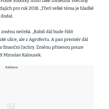
 Podle Sobotky musí také zohlednit všechny
jích pro rok 2018. „Třetí velké téma je hladké
 dodal.
změnu nečeká. „Babiš dál bude řídit
ské ulice, ale z Agrofertu. A pan premiér dál
o finanční čachry. Změnu přinesou pouze
09 Miroslav Kalousek.