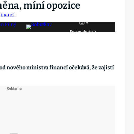
měna, míní opozice
5
Fotogalerie
d nového ministra financí očekává, že zajistí