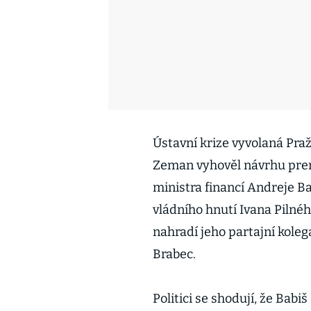
Ústavní krize vyvolaná Pra
Zeman vyhověl návrhu prem
ministra financí Andreje B
vládního hnutí Ivana Pilné
nahradí jeho partajní koleg
Brabec.
Politici se shodují, že Bab