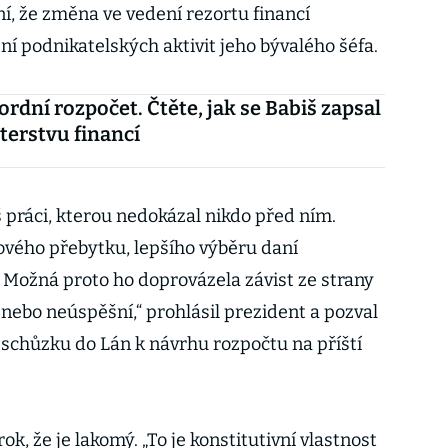
, že změna ve vedení rezortu financí
ní podnikatelských aktivit jeho bývalého šéfa.
ordní rozpočet. Čtěte, jak se Babiš zapsal
terstvu financí
práci, kterou nedokázal nikdo před ním.
vého přebytku, lepšího výběru daní
Možná proto ho doprovázela závist ze strany
nebo neúspěšní,“ prohlásil prezident a pozval
schůzku do Lán k návrhu rozpočtu na příští
k, že je lakomý. „To je konstitutivní vlastnost