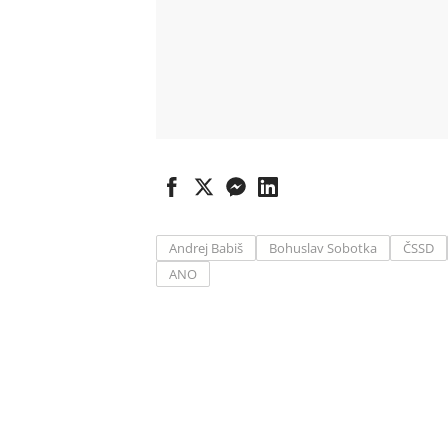
Andrej Babiš
Bohuslav Sobotka
ČSSD
ANO