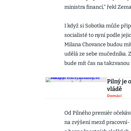
ministra financí,“ řekl Zem
I když si Sobotka může přip
socialisté to nyní podle je
Milana Chovance budou mít 
udělá ze sebe mučedníka. 
bude mít čas na takzvanou po
Pilný j
vládě
Domácí
Od Pilného premiér očekává,
na zvýšení mezd pracovní- k