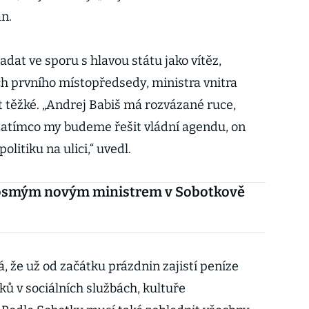
an.
adat ve sporu s hlavou státu jako vítěz,
jich prvního místopředsedy, ministra vnitra
těžké. „Andrej Babiš má rozvázané ruce,
Zatímco my budeme řešit vládní agendu, on
litiku na ulici,“ uvedl.
e osmým novým ministrem v Sobotkově
 že už od začátku prázdnin zajistí peníze
ů v sociálních službách, kultuře