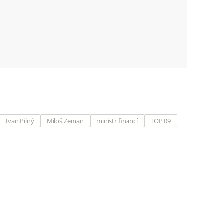
Ivan Pilný
Miloš Zeman
ministr financí
TOP 09