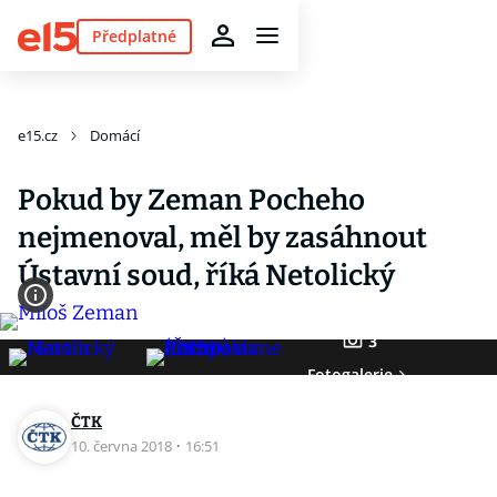
Předplatné
e15.cz
Domácí
Pokud by Zeman Pocheho
nejmenoval, měl by zasáhnout
Ústavní soud, říká Netolický
3
Fotogalerie
ČTK
10. června 2018
·
16:51