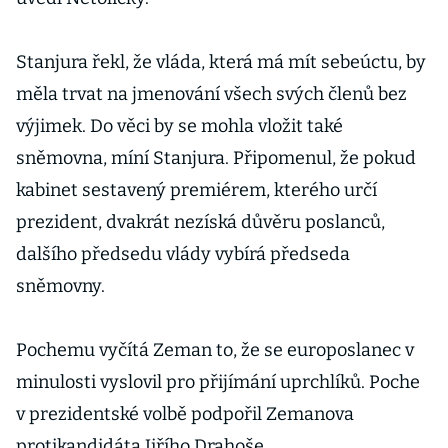
Stanjura řekl, že vláda, která má mít sebeúctu, by
měla trvat na jmenování všech svých členů bez
výjimek. Do věci by se mohla vložit také
sněmovna, míní Stanjura. Připomenul, že pokud
kabinet sestavený premiérem, kterého určí
prezident, dvakrát nezíská důvěru poslanců,
dalšího předsedu vlády vybírá předseda
sněmovny.
Pochemu vyčítá Zeman to, že se europoslanec v
minulosti vyslovil pro přijímání uprchlíků. Poche
v prezidentské volbě podpořil Zemanova
protikandidáta Jiřího Drahoše.