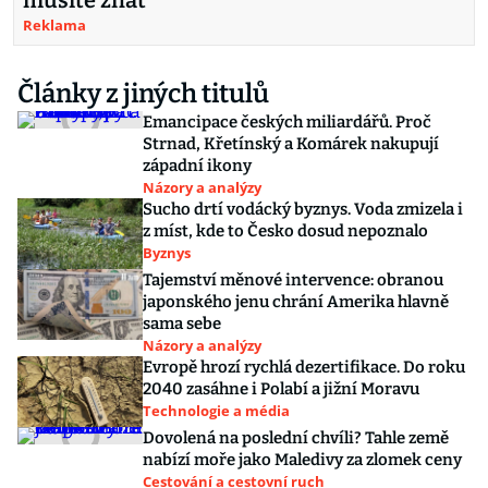
musíte znát
Reklama
Články z jiných titulů
Emancipace českých miliardářů. Proč
Strnad, Křetínský a Komárek nakupují
západní ikony
Názory a analýzy
Sucho drtí vodácký byznys. Voda zmizela i
z míst, kde to Česko dosud nepoznalo
Byznys
Tajemství měnové intervence: obranou
japonského jenu chrání Amerika hlavně
sama sebe
Názory a analýzy
Evropě hrozí rychlá dezertifikace. Do roku
2040 zasáhne i Polabí a jižní Moravu
Technologie a média
Dovolená na poslední chvíli? Tahle země
nabízí moře jako Maledivy za zlomek ceny
Cestování a cestovní ruch