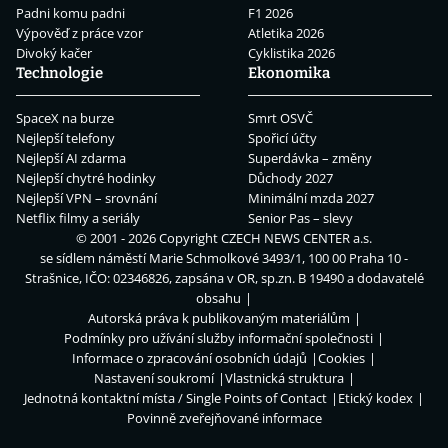
Padni komu padni
F1 2026
Výpověď z práce vzor
Atletika 2026
Divoký kačer
Cyklistika 2026
Technologie
Ekonomika
SpaceX na burze
Smrt OSVČ
Nejlepší telefony
Spořicí účty
Nejlepší AI zdarma
Superdávka – změny
Nejlepší chytré hodinky
Důchody 2027
Nejlepší VPN – srovnání
Minimální mzda 2027
Netflix filmy a seriály
Senior Pas – slevy
© 2001 - 2026 Copyright
CZECH NEWS CENTER a.s.
se sídlem náměstí Marie Schmolkové 3493/1, 100 00 Praha 10 -
Strašnice, IČO: 02346826, zapsána v OR, sp.zn. B 19490 a dodavatelé
obsahu
Autorská práva k publikovaným materiálům
Podmínky pro užívání služby informační společnosti
Informace o zpracování osobních údajů
Cookies
Nastavení soukromí
Vlastnická struktura
Jednotná kontaktní místa / Single Points of Contact
Etický kodex
Povinně zveřejňované informace