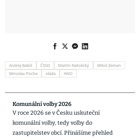
Andrej Babiš
ČSSD
Martin Netolický
Miloš Zeman
Miroslav Poche
vláda
ANO
Komunální volby 2026
V roce 2026 se v Česku uskuteční
komunální volby, tedy volby do
zastupitelstev obcí. Přinášíme přehled