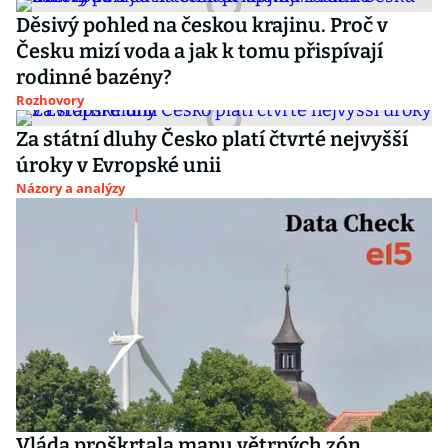
Děsivý pohled na českou krajinu. Proč v
Česku mizí voda a jak k tomu přispívají
rodinné bazény?
Rozhovory
Za státní dluhy Česko platí čtvrté nejvyšší
úroky v Evropské unii
Názory a analýzy
Vláda proškrtala mapu větrných zón.