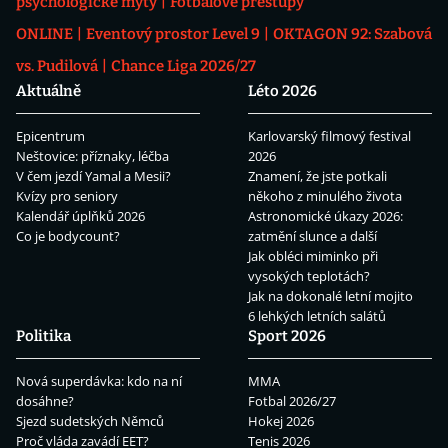
psychologické mýty
Fotbalové přestupy
ONLINE
Eventový prostor Level 9
OKTAGON 92: Szabová
vs. Pudilová
Chance Liga 2026/27
Aktuálně
Léto 2026
Epicentrum
Karlovarský filmový festival
Neštovice: příznaky, léčba
2026
V čem jezdí Yamal a Mesii?
Znamení, že jste potkali
Kvízy pro seniory
někoho z minulého života
Kalendář úplňků 2026
Astronomické úkazy 2026:
Co je bodycount?
zatmění slunce a další
Jak obléci miminko při
vysokých teplotách?
Jak na dokonalé letní mojito
6 lehkých letních salátů
Politika
Sport 2026
Nová superdávka: kdo na ní
MMA
dosáhne?
Fotbal 2026/27
Sjezd sudetských Němců
Hokej 2026
Proč vláda zavádí EET?
Tenis 2026