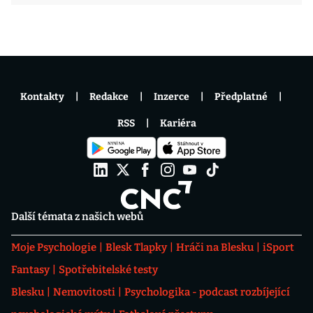
Kontakty
Redakce
Inzerce
Předplatné
RSS
Kariéra
Další témata z našich webů
Moje Psychologie
Blesk Tlapky
Hráči na Blesku
iSport
Fantasy
Spotřebitelské testy
Blesku
Nemovitosti
Psychologika - podcast rozbíjející