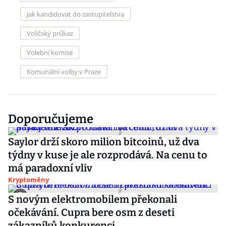
Jak kandidovat do zastupitelstva
Voličský průkaz
Volební komise
Komunální volby v Praze
Doporučujeme
Saylor drží skoro milion bitcoinů, už dva
týdny v kuse je ale rozprodává. Na cenu to
má paradoxní vliv
Kryptoměny
S novým elektromobilem překonali
očekávání. Cupra bere osm z deseti
zákazníků konkurenci