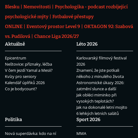
Blesku
Nemovitosti
Psychologika - podcast rozbíjející
psychologické mýty
Fotbalové přestupy
ONLINE
Eventový prostor Level 9
OKTAGON 92: Szabová
vs. Pudilová
Chance Liga 2026/27
Aktuálně
Léto 2026
Epicentrum
Karlovarský filmový festival
Neštovice: příznaky, léčba
2026
V čem jezdí Yamal a Mesii?
Znamení, že jste potkali
Kvízy pro seniory
někoho z minulého života
Kalendář úplňků 2026
Astronomické úkazy 2026:
Co je bodycount?
zatmění slunce a další
Jak obléci miminko při
vysokých teplotách?
Jak na dokonalé letní mojito
6 lehkých letních salátů
Politika
Sport 2026
Nová superdávka: kdo na ní
MMA