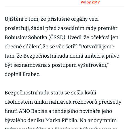
převratného,
Volby 2017
říká Dolejš.
KSČM chce
Ujištění o tom, že příslušné orgány věci
předčasné
prošetřují, žádal před zasedáním rady premiér
volby
Bohuslav Sobotka (ČSSD). Uvedl, že očekává jen
obecné sdělení, že se věc šetří. "Potvrdili jsme
tam, že Bezpečnostní rada nemá ambici a právo
být seznamována s postupem vyšetřování,"
doplnil Brabec.
Bezpečnostní rada státu se sešla kvůli
okolnostem úniku nahrávek rozhovorů předsedy
hnutí ANO Babiše a tehdejšího novináře jeho
bývalého deníku Marka Přibila. Na anonymním