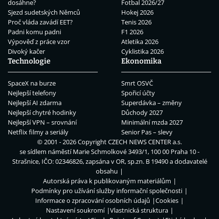
dosáhne?
Fotbal 2026/27
Sjezd sudetských Němců
Hokej 2026
Proč vláda zavádí EET?
Tenis 2026
Padni komu padni
F1 2026
Výpověď z práce vzor
Atletika 2026
Divoký kačer
Cyklistika 2026
Technologie
Ekonomika
SpaceX na burze
Smrt OSVČ
Nejlepší telefony
Spořicí účty
Nejlepší AI zdarma
Superdávka – změny
Nejlepší chytré hodinky
Důchody 2027
Nejlepší VPN – srovnání
Minimální mzda 2027
Netflix filmy a seriály
Senior Pas – slevy
© 2001 - 2026 Copyright
CZECH NEWS CENTER a.s.
se sídlem náměstí Marie Schmolkové 3493/1, 100 00 Praha 10 -
Strašnice, IČO: 02346826, zapsána v OR, sp.zn. B 19490 a dodavatelé
obsahu
Autorská práva k publikovaným materiálům
Podmínky pro užívání služby informační společnosti
Informace o zpracování osobních údajů
Cookies
Nastavení soukromí
Vlastnická struktura