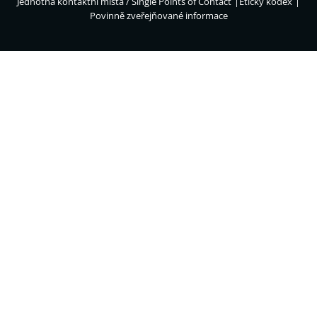
Jednotná kontaktní místa / Single Points of Contact
Etický kodex
Povinně zveřejňované informace