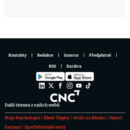
Kontakty
Redakce
Inzerce
Předplatné
RSS
Kariéra
Další témata z našich webů
Moje Psychologie
Blesk Tlapky
Hráči na Blesku
iSport
Fantasy
Spotřebitelské testy