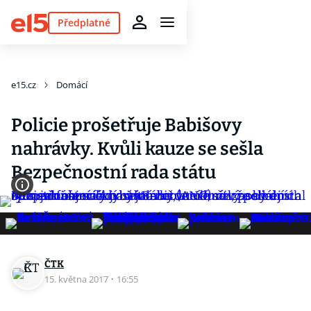
Předplatné
e15.cz
Domácí
Policie prošetřuje Babišovy
nahrávky. Kvůli kauze se sešla
Bezpečnostní rada státu
ČTK
15. května 2017
·
16:55