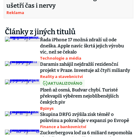
ušetří čas i nervy
Reklama
Články z jiných titulů
Řada iPhone 17 možná zdraží už ode
dneška. Apple navíc škrtá jejich výrobu
víc, než se čekalo
Technologie a média
Daramis zahájil nejdražší rezidenční
projekt v Praze. Investuje až čtyři miliardy
Reality a stavebnictví
AKTUALIZOVÁNO
Plzeň až osmá, Budvar chybí. Turisté
překvapili výběrem nejoblíbenějších
českých piv
Byznys
Skupina DRFG zvýšila zisk téměř o
polovinu a pokračuje v expanzi po Evropě
Finance a bankovnictví
Zuckerbergova loď za 6 miliard nepomohla