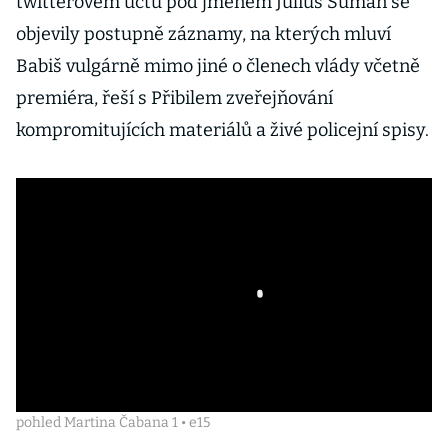
twitterovém účtu pod jménem Julius Šuman se
objevily postupně záznamy, na kterých mluví
Babiš vulgárně mimo jiné o členech vlády včetně
premiéra, řeší s Přibilem zveřejňování
kompromitujících materiálů a živé policejní spisy.
pohled Martina Čabana 1 • e15