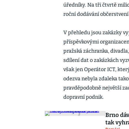
úředníky. Na tři čtvrtě mi
roční dodávání občerstvení
V přehledu jsou zakázky v
příspěvkovými organizacemi
pražská záchranka, divadla,
sdílení dat o zakázkách vyzv
však jen Operátor ICT, kter
odezva nebyla zdaleka tako
pravděpodobně největší za
dopravní podnik.
Brno dáv
tak vyhr
Domácí