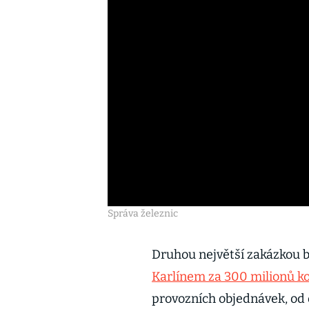
Správa železnic
Druhou největší zakázkou 
Karlínem za 300 milionů k
provozních objednávek, od o