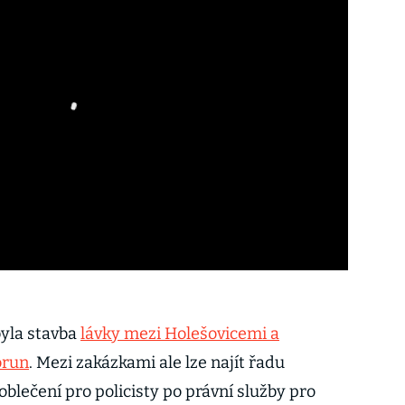
byla stavba
lávky mezi Holešovicemi a
orun
. Mezi zakázkami ale lze najít řadu
blečení pro policisty po právní služby pro