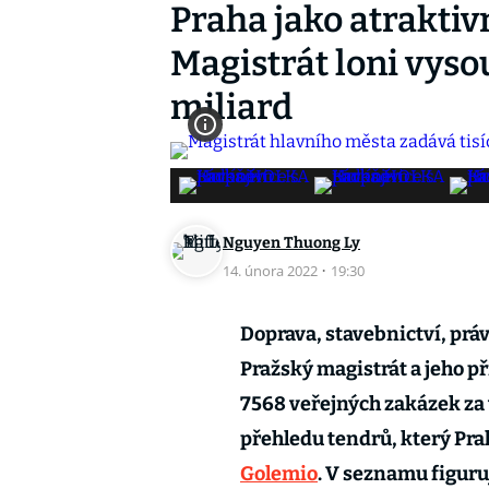
Praha jako atraktiv
Magistrát loni vyso
miliard
Nguyen Thuong Ly
14. února 2022
·
19:30
Doprava, stavebnictví, práv
Pražský magistrát a jeho p
7568 veřejných zakázek za 
přehledu tendrů, který Pra
Golemio
. V seznamu figuru