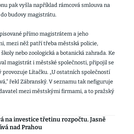
lionu pak vyšla například rámcová smlouva na
 do budovy magistrátu.
ypisované přímo magistrátem a jeho
, mezi něž patří třeba městská policie,
 školy nebo zoologická a botanická zahrada. Ke
al magistrát i městské společnosti, připojil se
ý provozuje Lítačku. „U ostatních společností
vá,“ řekl Zábranský. V seznamu tak nefiguruje
davatel mezi městskými firmami, a to pražský
á na investice třetinu rozpočtu. Jasně
ává nad Prahou