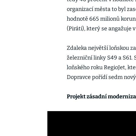
organizací města to byl zas
hodnotě 665 milionů korun
(Piráti), který se angažuje 
Zdaleka největší loňskou z
železniční linky S49 a S61.
loňského roku RegioJet, kte
Dopravce pořídí sedm novýc
Projekt zásadní moderniz