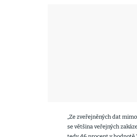
„Ze zveřejněných dat mimo 
se většina veřejných zakáz
tedy 46 procent v hodnotě 