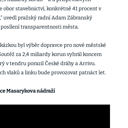
e obor stavebnictví, konkrétně 41 procent v
,“ uvedl pražský radní Adam Zábranský
v posílení transparentnosti města.
akázkou byl výběr dopravce pro nové městské
 Soutěž za 2,4 miliardy korun vyhrál koncem
rý v tendru porazil České dráhy a Arrivu.
h vlaků a linku bude provozovat patnáct let.
ace Masarykova nádraží