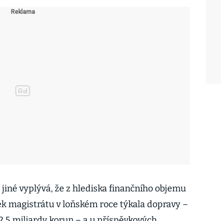
jiné vyplývá, že z hlediska finančního objemu
ek magistrátu v loňském roce týkala dopravy –
2,5 miliardy korun – a u příspěvkových