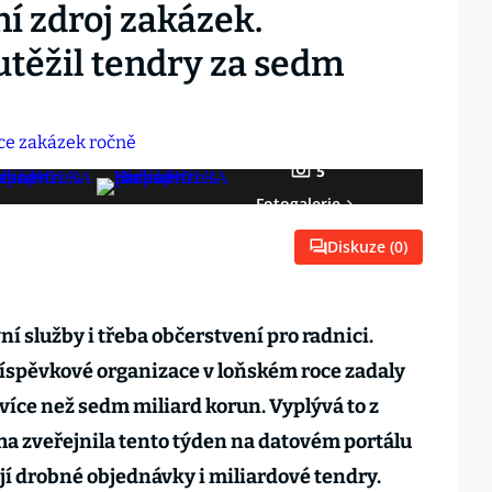
ní zdroj zakázek.
utěžil tendry za sedm
5
Fotogalerie
Diskuze (
0
)
ní služby i třeba občerstvení pro radnici.
říspěvkové organizace v loňském roce zadaly
více než sedm miliard korun. Vyplývá to z
ha zveřejnila tento týden na datovém portálu
jí drobné objednávky i miliardové tendry.