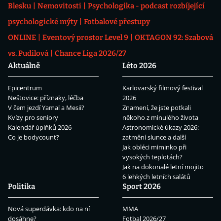
Blesku
Nemovitosti
Psychologika - podcast rozbíjející
psychologické mýty
Fotbalové přestupy
ONLINE
Eventový prostor Level 9
OKTAGON 92: Szabová
vs. Pudilová
Chance Liga 2026/27
Aktuálně
Léto 2026
Epicentrum
Karlovarský filmový festival
Neštovice: příznaky, léčba
2026
V čem jezdí Yamal a Mesii?
Znamení, že jste potkali
Kvízy pro seniory
někoho z minulého života
Kalendář úplňků 2026
Astronomické úkazy 2026:
Co je bodycount?
zatmění slunce a další
Jak obléci miminko při
vysokých teplotách?
Jak na dokonalé letní mojito
6 lehkých letních salátů
Politika
Sport 2026
Nová superdávka: kdo na ní
MMA
dosáhne?
Fotbal 2026/27