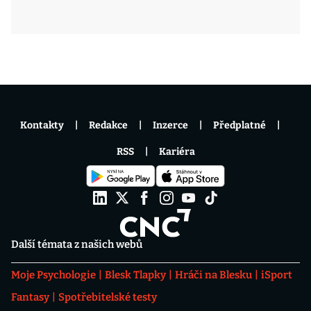
Kontakty
Redakce
Inzerce
Předplatné
RSS
Kariéra
Další témata z našich webů
Moje Psychologie
Blesk Tlapky
Hráči na Blesku
iSport
Fantasy
Spotřebitelské testy