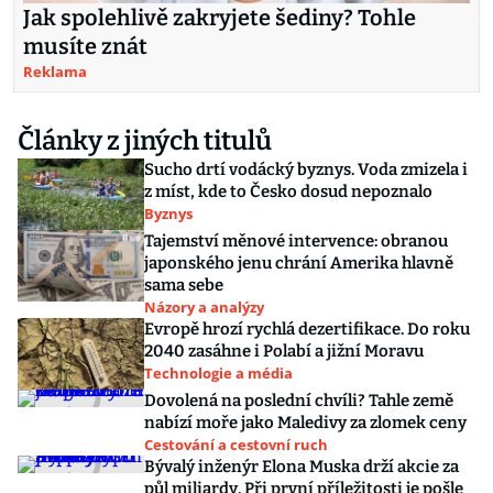
Jak spolehlivě zakryjete šediny? Tohle
musíte znát
Reklama
Články z jiných titulů
Sucho drtí vodácký byznys. Voda zmizela i
z míst, kde to Česko dosud nepoznalo
Byznys
Tajemství měnové intervence: obranou
japonského jenu chrání Amerika hlavně
sama sebe
Názory a analýzy
Evropě hrozí rychlá dezertifikace. Do roku
2040 zasáhne i Polabí a jižní Moravu
Technologie a média
Dovolená na poslední chvíli? Tahle země
nabízí moře jako Maledivy za zlomek ceny
Cestování a cestovní ruch
Bývalý inženýr Elona Muska drží akcie za
půl miliardy. Při první příležitosti je pošle