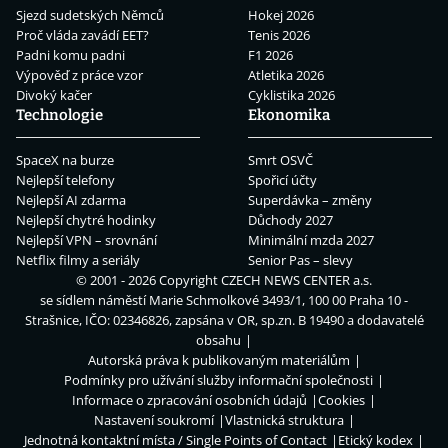
Sjezd sudetských Němců
Hokej 2026
Proč vláda zavádí EET?
Tenis 2026
Padni komu padni
F1 2026
Výpověď z práce vzor
Atletika 2026
Divoký kačer
Cyklistika 2026
Technologie
Ekonomika
SpaceX na burze
Smrt OSVČ
Nejlepší telefony
Spořicí účty
Nejlepší AI zdarma
Superdávka – změny
Nejlepší chytré hodinky
Důchody 2027
Nejlepší VPN – srovnání
Minimální mzda 2027
Netflix filmy a seriály
Senior Pas – slevy
© 2001 - 2026 Copyright
CZECH NEWS CENTER a.s.
se sídlem náměstí Marie Schmolkové 3493/1, 100 00 Praha 10 -
Strašnice, IČO: 02346826, zapsána v OR, sp.zn. B 19490 a dodavatelé
obsahu
Autorská práva k publikovaným materiálům
Podmínky pro užívání služby informační společnosti
Informace o zpracování osobních údajů
Cookies
Nastavení soukromí
Vlastnická struktura
Jednotná kontaktní místa / Single Points of Contact
Etický kodex