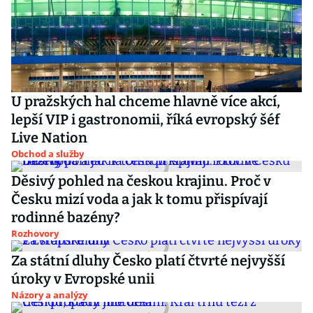
U pražských hal chceme hlavně více akcí,
lepší VIP i gastronomii, říká evropský šéf
Live Nation
Obchod a služby
Děsivý pohled na českou krajinu. Proč v
Česku mizí voda a jak k tomu přispívají
rodinné bazény?
Rozhovory
Za státní dluhy Česko platí čtvrté nejvyšší
úroky v Evropské unii
Názory a analýzy