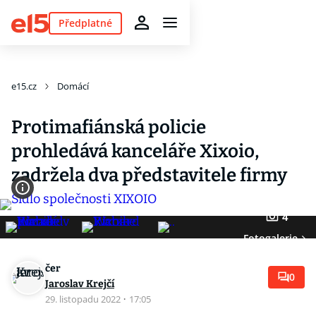
Předplatné
e15.cz
Domácí
Protimafiánská policie
prohledává kanceláře Xixoio,
zadržela dva představitele firmy
4
Fotogalerie
čer
0
Jaroslav Krejčí
29. listopadu 2022
·
17:05