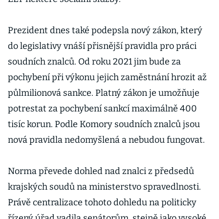
Prezident dnes také podepsla nový zákon, který
do legislativy vnáší přisnější pravidla pro práci
soudních znalců. Od roku 2021 jim bude za
pochybení při výkonu jejich zaměstnání hrozit až
půlmilionová sankce. Platný zákon je umožňuje
potrestat za pochybení sankcí maximálně 400
tisíc korun. Podle Komory soudních znalců jsou
nová pravidla nedomyšlená a nebudou fungovat.
Norma převede dohled nad znalci z předsedů
krajských soudů na ministerstvo spravedlnosti.
Právě centralizace tohoto dohledu na politicky
řízený úřad vadila senátorům, stejně jako vysoké