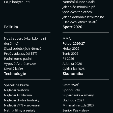
Co je bodycount?
zatmění slunce a další
Jak obléci miminko při
vysokých teplotách?
Jak na dokonalé letní mojito
6 lehkých letních salátů
Politika
Sport 2026
Nová superdávka: kdo na ní
MMA
dosáhne?
Fotbal 2026/27
Sjezd sudetských Němců
Hokej 2026
Proč vláda zavádí EET?
Tenis 2026
Padni komu padni
F1 2026
Výpověď z práce vzor
Atletika 2026
Divoký kačer
Cyklistika 2026
Technologie
Ekonomika
SpaceX na burze
Smrt OSVČ
Nejlepší telefony
Spořicí účty
Nejlepší AI zdarma
Superdávka – změny
Nejlepší chytré hodinky
Důchody 2027
Nejlepší VPN – srovnání
Minimální mzda 2027
Netflix filmy a seriály
Senior Pas – slevy