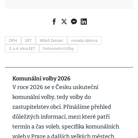
DPH
EET
Miloš Zeman
novela zákona
3. a 4. vlna EET
hotovostní tržby
Komunální volby 2026
V roce 2026 se v Česku uskuteční
komunální volby, tedy volby do
zastupitelstev obcí. Přinášíme přehled
důležitých informací, mezi které patří
termín a čas voleb, specifika komunálních
voleb v Praze a dalších velkých městech,