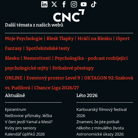
Další témata z našich webů
Moje Psychologie
Blesk Tlapky
Hráči na Blesku
iSport
Fantasy
Spotřebitelské testy
Blesku
Nemovitosti
Psychologika - podcast rozbíjející
psychologické mýty
Fotbalové přestupy
ONLINE
Eventový prostor Level 9
OKTAGON 92: Szabová
vs. Pudilová
Chance Liga 2026/27
Aktuálně
Léto 2026
Epicentrum
Karlovarský filmový festival
Neštovice: příznaky, léčba
2026
V čem jezdí Yamal a Mesii?
Znamení, že jste potkali
Kvízy pro seniory
někoho z minulého života
Kalendář úplňků 2026
Astronomické úkazy 2026: