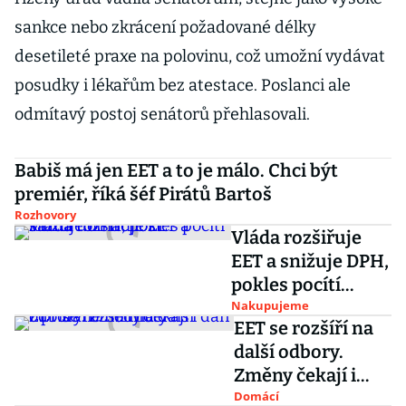
sankce nebo zkrácení požadované délky
desetileté praxe na polovinu, což umožní vydávat
posudky i lékařům bez atestace. Poslanci ale
odmítavý postoj senátorů přehlasovali.
Babiš má jen EET a to je málo. Chci být
premiér, říká šéf Pirátů Bartoš
Rozhovory
Vláda rozšiřuje
EET a snižuje DPH,
pokles pocítí
každá domácnost
Nakupujeme
EET se rozšíří na
další odbory.
Změny čekají i
daň z přidané
Domácí