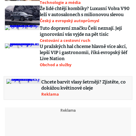
Technologie a média
Že lidé chtějí kombíky? Luxusní Volva V90
leží v autosalonech s milionovou slevou
Český a evropský autoprůmysl
Tuto dopravní značku Češi neznají. Její
ignorování vás vyjde na pět tisíc
Cestování a cestovní ruch
U pražských hal chceme hlavně více akcí,
lepší VIP i gastronomii, říká evropský šéf
Live Nation
Obchod a služby
Chcete barvit vlasy šetrněji? Zjistěte, co
dokážou květinové oleje
Reklama