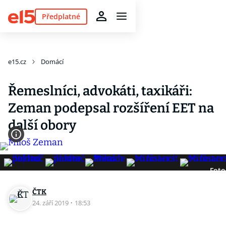
Předplatné
e15.cz
Domácí
Řemeslníci, advokáti, taxikáři:
Zeman podepsal rozšíření EET na
další obory
Foto
ČTK
24. září 2019
·
18:53