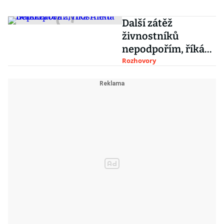
hodnoty
Další zátěž
živnostníků
nepodpořím, říká
Alena Schillerová
Rozhovory