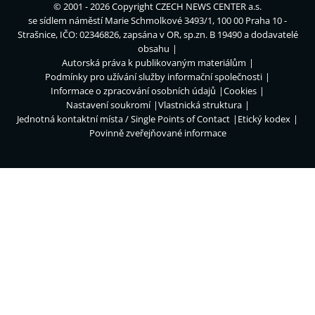
© 2001 - 2026 Copyright
CZECH NEWS CENTER a.s.
se sídlem náměstí Marie Schmolkové 3493/1, 100 00 Praha 10 -
Strašnice, IČO: 02346826, zapsána v OR, sp.zn. B 19490 a dodavatelé
obsahu
Autorská práva k publikovaným materiálům
Podmínky pro užívání služby informační společnosti
Informace o zpracování osobních údajů
Cookies
Nastavení soukromí
Vlastnická struktura
Jednotná kontaktní místa / Single Points of Contact
Etický kodex
Povinně zveřejňované informace