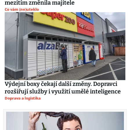
mezitím změnila majitele
Co vám (ne)uteklo
Výdejní boxy čekají další změny. Dopravci
rozšiřují služby i využití umělé inteligence
Doprava a logistika