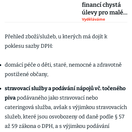
financí chystá
úlevy pro malé
podnikatele,
Vyděláváme
zapomíná na
zaměstnance
Přehled zboží/služeb, u kterých má dojít k
poklesu sazby DPH:
domácí péče o děti, staré, nemocné a zdravotně
postižené občany,
stravovací služby a podávání nápojů vč. točeného
piva
podávaného jako stravovací nebo
cateringová služba, avšak s výjimkou stravovacích
služeb, které jsou osvobozeny od daně podle § 57
až 59 zákona o DPH, a s výjimkou podávání