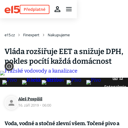
Předplatné
e15.cz
Finexpert
Nakupujeme
Vláda rozšiřuje EET a snižuje DPH,
pokles pocítí každá domácnost
12
Fotogalerie
Aleš Pospíšil
16. září 2019
·
06:00
Voda, vodné a stočné zlevní všem. Točené pivo a