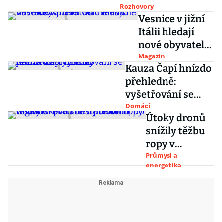
Středula
Rozhovory
Vesnice v jižní
Itálii hledají
nové obyvatele.
Odměna za
Magazín
Kauza Čapí hnízdo
nastěhování: 18
přehledně:
tisíc měsíčně
vyšetřování se
táhne už čtyři
Domácí
Útoky dronů
roky
snížily těžbu
ropy v
Saúdské
Průmysl a
energetika
Arábii o
polovinu, EU
varovala před
nestabilitou v
regionu