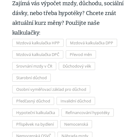
Zajímá vás výpočet mzdy, důchodu, sociální
dávky, nebo třeba hypotéky? Chcete znát
aktuální kurz měny? Použijte naše
kalkulačky:
Mzdová kalkulačka HPP
Mzdová kalkulačka DPP
Mzdová kalkulačka DPČ
Převod měn
Srovnání mzdy v ČR
Důchodový věk
Starobní důchod
Osobní vyměřovací základ pro důchod
Předčasný důchod
Invalidní důchod
Hypoteční kalkulačka
Refinancování hypotéky
Příspěvek na bydlení
Nemocenská
Nemocenská OSVČ
Náhrada mzdy