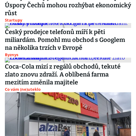
Úspory Čechů mohou rozhýbat ekonomický
růst
Startupy
Český prodejce telefonů míří k pěti
miliardám. Pomohl mu obchod s Googlem
na několika trzích v Evropě
Byznys
Coca-Cola mizí z regálů obchodů, tekuté
zlato znovu zdraží. A oblíbená farma
mezitím změnila majitele
Co vám (ne)uteklo