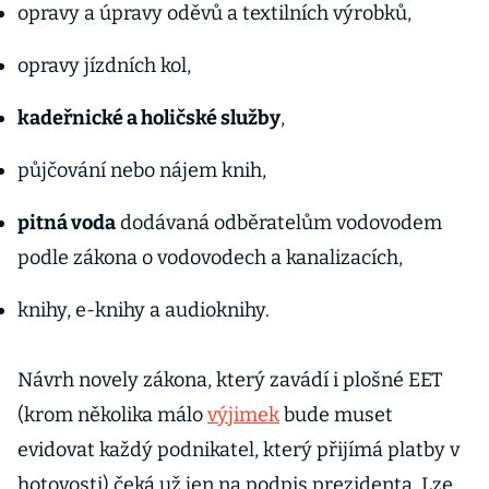
opravy a úpravy oděvů a textilních výrobků,
opravy jízdních kol,
kadeřnické a holičské služby
,
půjčování nebo nájem knih,
pitná voda
dodávaná odběratelům vodovodem
podle zákona o vodovodech a kanalizacích,
knihy, e-knihy a audioknihy.
Návrh novely zákona, který zavádí i plošné EET
(krom několika málo
výjimek
bude muset
evidovat každý podnikatel, který přijímá platby v
hotovosti) čeká už jen na podpis prezidenta. Lze