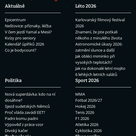
Aktuálně
Léto 2026
Epicentrum
Karlovarský filmový festival
Neštovice: příznaky, léčba
2026
V čem jezdí Yamal a Mesii?
Znamení, že jste potkali
Kvízy pro seniory
někoho z minulého života
Kalendář úplňků 2026
Astronomické úkazy 2026:
Co je bodycount?
zatmění slunce a další
Jak obléci miminko při
vysokých teplotách?
Jak na dokonalé letní mojito
6 lehkých letních salátů
Politika
Sport 2026
Nová superdávka: kdo na ní
MMA
dosáhne?
Fotbal 2026/27
Sjezd sudetských Němců
Hokej 2026
Proč vláda zavádí EET?
Tenis 2026
Padni komu padni
F1 2026
Výpověď z práce vzor
Atletika 2026
Divoký kačer
Cyklistika 2026