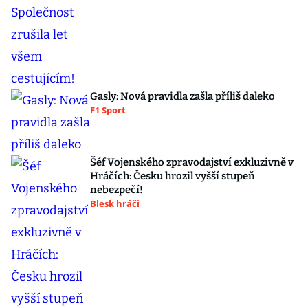
Gasly: Nová pravidla zašla příliš daleko
F1 Sport
Šéf Vojenského zpravodajství exkluzivně v
Hráčích: Česku hrozil vyšší stupeň
nebezpečí!
Blesk hráči