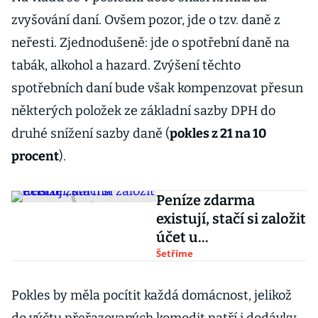
zvyšování daní. Ovšem pozor, jde o tzv. daně z
neřesti. Zjednodušeně: jde o spotřební daně na
tabák, alkohol a hazard. Zvýšení těchto
spotřebních daní bude však kompenzovat přesun
některých položek ze základní sazby DPH do
druhé snížení sazby daně (
pokles z 21 na 10
procent
).
Peníze zdarma
existují, stačí si založit
účet u...
Šetříme
Pokles by měla pocítit každá domácnost, jelikož