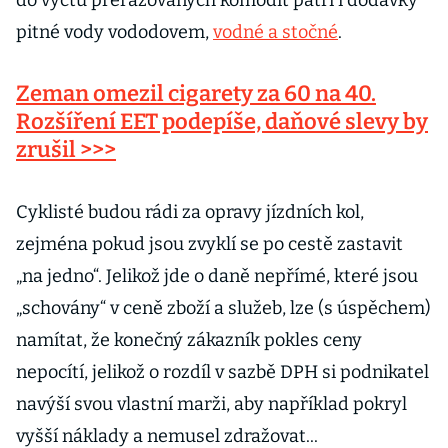
do výčtu přeřazovaných komodit patří i dodávky
pitné vody vododovem,
vodné a stočné
.
Zeman omezil cigarety za 60 na 40.
Rozšíření EET podepíše, daňové slevy by
zrušil >>>
Cyklisté budou rádi za opravy jízdních kol,
zejména pokud jsou zvyklí se po cestě zastavit
„na jedno“. Jelikož jde o daně nepřímé, které jsou
„schovány“ v ceně zboží a služeb, lze (s úspěchem)
namítat, že konečný zákazník pokles ceny
nepocítí, jelikož o rozdíl v sazbě DPH si podnikatel
navýší svou vlastní marži, aby například pokryl
vyšší náklady a nemusel zdražovat...