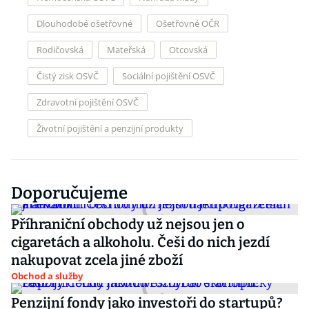
Dlouhodobé ošetřovné
Ošetřovné OČR
Rodičovská
Mateřská
Otcovská
Čistý zisk OSVČ
Sociální pojištění OSVČ
Zdravotní pojištění OSVČ
Životní pojištění a penzijní produkty
Doporučujeme
Příhraniční obchody už nejsou jen o
cigaretách a alkoholu. Češi do nich jezdí
nakupovat zcela jiné zboží
Obchod a služby
Penzijní fondy jako investoři do startupů?