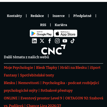
Kontakty
Redakce
Inzerce
Předplatné
RSS
Kariéra
Další témata z našich webů
Moje Psychologie
Blesk Tlapky
Hráči na Blesku
iSport
Fantasy
Spotřebitelské testy
Blesku
Nemovitosti
Psychologika - podcast rozbíjející
psychologické mýty
Fotbalové přestupy
ONLINE
Eventový prostor Level 9
OKTAGON 92: Szabová
vs. Pudilová
Chance Liga 2026/27