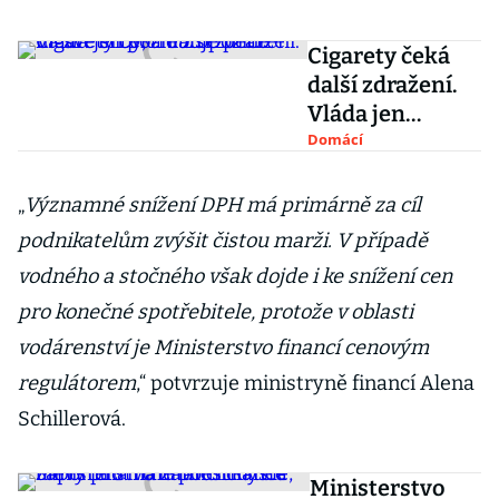
Cigarety čeká
další zdražení.
Vláda jen
potřebuje
Domácí
peníze na své
sliby, zní z
„
Významné snížení DPH má primárně za cíl
opozice
podnikatelům zvýšit čistou marži. V případě
vodného a stočného však dojde i ke snížení cen
pro konečné spotřebitele, protože v oblasti
vodárenství je Ministerstvo financí cenovým
regulátorem
,“ potvrzuje ministryně financí Alena
Schillerová.
Ministerstvo