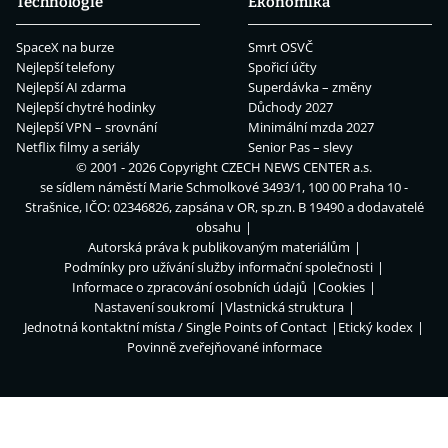
Technologie
Ekonomika
SpaceX na burze
Smrt OSVČ
Nejlepší telefony
Spořicí účty
Nejlepší AI zdarma
Superdávka – změny
Nejlepší chytré hodinky
Důchody 2027
Nejlepší VPN – srovnání
Minimální mzda 2027
Netflix filmy a seriály
Senior Pas – slevy
© 2001 - 2026 Copyright
CZECH NEWS CENTER a.s.
se sídlem náměstí Marie Schmolkové 3493/1, 100 00 Praha 10 -
Strašnice, IČO: 02346826, zapsána v OR, sp.zn. B 19490 a dodavatelé
obsahu
Autorská práva k publikovaným materiálům
Podmínky pro užívání služby informační společnosti
Informace o zpracování osobních údajů
Cookies
Nastavení soukromí
Vlastnická struktura
Jednotná kontaktní místa / Single Points of Contact
Etický kodex
Povinně zveřejňované informace