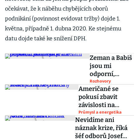
očekávat, že k náběhu chybějících oborů
podnikání (povinnost evidovat tržby) dojde 1.
května, případně 1. dubna 2020. Ke stejnému
datu dojde také ke snížení DPH.
Zeman a Babiš
jsou mi
odporní,
problém je ale
Rozhovory
Američané se
v lidech,
pokusí zbavit
zůstali tu
závislosti na
nevzdělaní
vzácných kovech z
Průmysl a energetika
prudiči, říká
Nevidíme ani
Číny
Fiala
náznak krize, říká
šéf odborů Josef