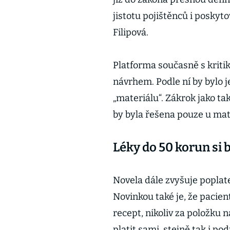
jistotu pojištěnců i poskyt
Filipová.
Platforma současně s kriti
návrhem. Podle ní by bylo j
„materiálu“. Zákrok jako ta
by byla řešena pouze u mate
Léky do 50 korun si b
Novela dále zvyšuje poplate
Novinkou také je, že pacient
recept, nikoliv za položku 
platit sami, stejně tak i po